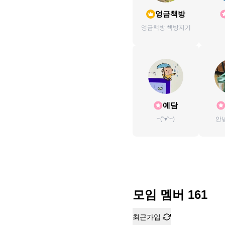
엉금책방
엉금책방 책방지기
예담
~(˘▾˘~)
안
모임 멤버
161
최근가입