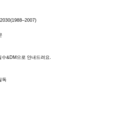
30(1988–2007)



필수&DM으로 안내드려요.

독 
