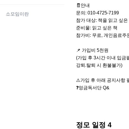
🧾안내

문의: 010-4725-7199

소모임이란
참가 대상: 책을 읽고 싶은 20
준비물: 읽고 싶은 책

참가비: 무료, 개인음료주문
📌 가입비 5천원

(가입 후 3시간 이내 입금
강퇴.탈퇴 시 환불불가)

⚠️가입 후 아래 공지사항 필
❓엉금독서단 Q&
정모 일정
4