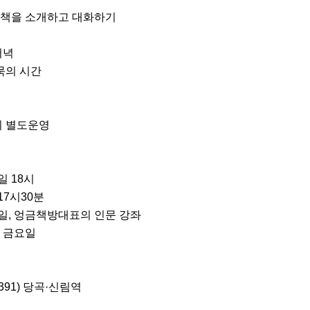
 책을 소개하고 대화하기

녁

의 시간

기 별도운영

 18시

7시30분

일, 엉금책방대표의 인문 강좌

 금요일

91) 당곡·신림역 
