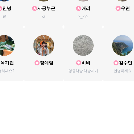
안녕
사공부근
애리
우연
😁
🌰
>_<☆
옥기린
정예림
비비
김수민
녕하세요?
엉금책방 책방지기
안녕하세요