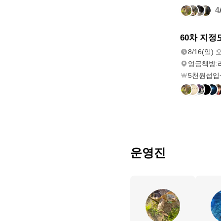
4
8/16(일)
60차 지정
오후 6:00
8/16(일) 
엉금책방:
5천원섭입
운영진