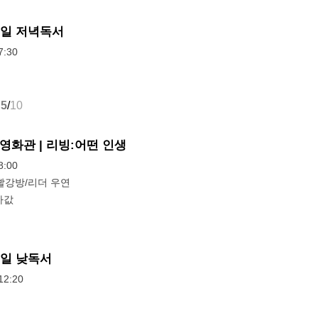
요일 저녁독서
:30
5
/
10
영화관 | 리빙:어떤 인생
:00
빨강방/리더 우연
차값
요일 낮독서
2:20