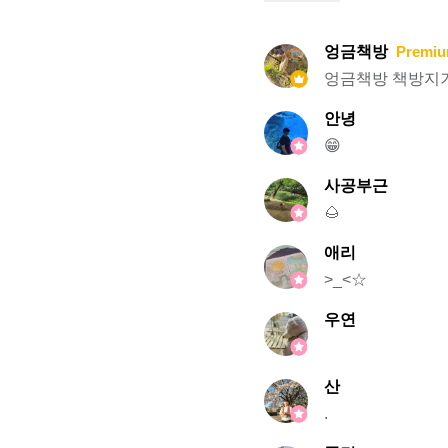
엉금책방
Premiu
엉금책방 책방지
안녕
😁
사공부근
🌰
애리
>_<☆
우연
산
.