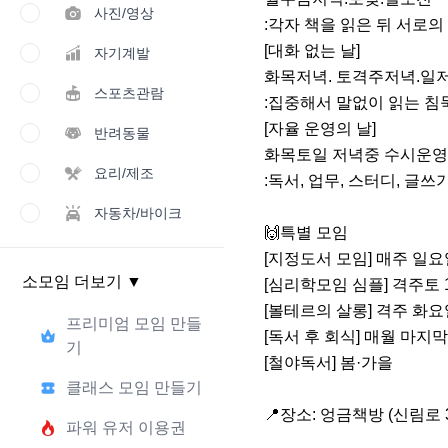
사진/영상
:각자 책을 읽은 뒤 서로의
[대화 없는 날] 

자기계발
화목저녁. 토격주저녁.일저
스포츠관람
:집중해서 말없이 읽는 침묵
[자율 운영의 날]  

반려동물
화목토일 저녁중 수시운영

요리/제조
:독서, 업무, 스터디, 글쓰
자동차/바이크
🙌특별 모임

[지정도서 모임] 매주 일요일
소모임 더보기
▼
[심리학모임 심플] 격주토 1
[볼테르의 살롱] 격주 화요
프리미엄 모임 만들
[독서 후 회식] 매월 마지막
기
[철야독서] 봄·가을

클래스 모임 만들기
📍장소: 엉금책방 (신림로 3
파워 유저 이용권