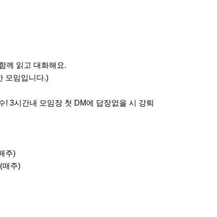
 함께 읽고 대화해요.

 모임입니다.)

수! 3시간내 모임장 첫 DM에 답장없을 시 강퇴

매주)

(매주)
