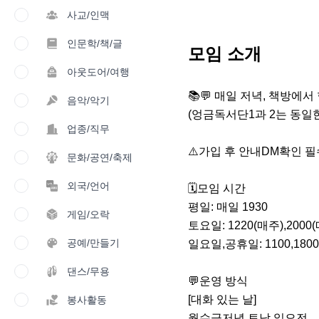
사교/인맥
인문학/책/글
모임 소개
아웃도어/여행
📚💬 매일 저녁, 책방에서
음악/악기
(엉금독서단1과 2는 동일한
업종/직무
⚠️가입 후 안내DM확인 필
문화/공연/축제
외국/언어
🗓모임 시간

평일: 매일 1930

게임/오락
토요일: 1220(매주),2000(
공예/만들기
일요일,공휴일: 1100,1800
댄스/무용
💬운영 방식

[대화 있는 날] 

봉사활동
월수금저녁.토낮.일오전
