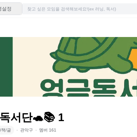
령설정
독서단🐢📚 1
/책/글
∙
관악구
∙
멤버
161