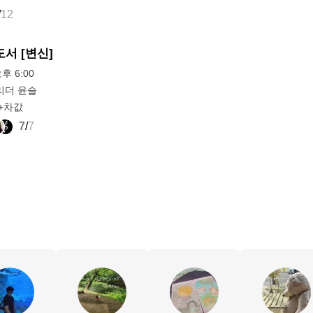
/
12
도서 [변신]
오후 6:00
리더 윤슬
+차값
7
/
7