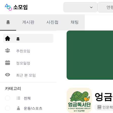
연
홈
게시판
사진첩
채팅
앱 다운로드
홈
추천모임
정모일정
최근 본 모임
카테고리
엉금
전체
인문학
운동/스포츠