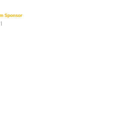
m Sponsor
기