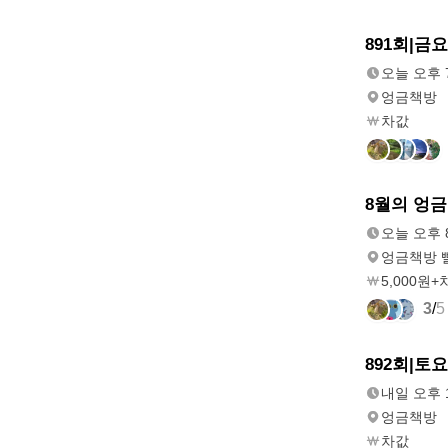
내일
891회|금
오후 7:30
오늘 오후 7
엉금책방
차값
내일
8월의 엉금
오후 8:00
오늘 오후 8
엉금책방 
5,000원+
3
/
5
모레
892회|토
오후 12:20
내일 오후 1
엉금책방
차값