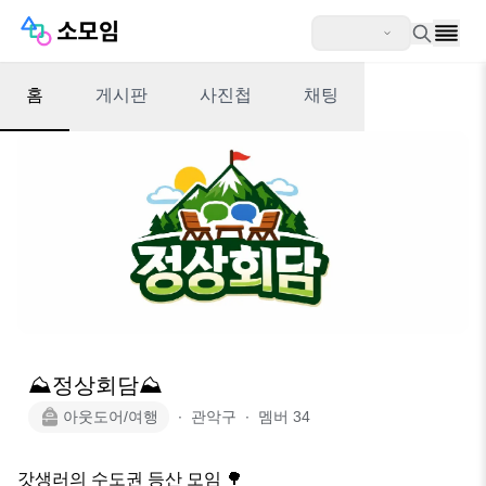
홈
게시판
사진첩
채팅
⛰️정상회담⛰️
아웃도어/여행
∙
관악구
∙
멤버
34
갓생러의 수도권 등산 모임 🌳
