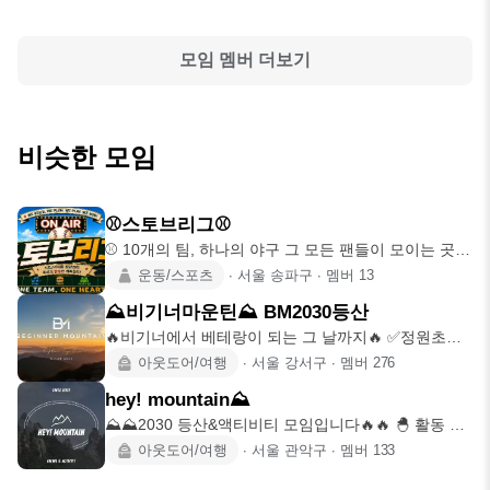
모임 멤버 더보기
비슷한 모임
⚾️스토브리그⚾️
⚾️ 10개의 팀, 하나의 야구 그 모든 팬들이 모이는 곳,
스토브리그
운동/스포츠
∙
서울 송파구
∙
멤버
13
⛰️비기너마운틴⛰️ BM2030등산
🔥비기너에서 베테랑이 되는 그 날까지🔥 ✅정원초과
시 동일모임 비기너마운
아웃도어/여행
∙
서울 강서구
∙
멤버
276
hey! mountain⛰️
⛰️⛰️2030 등산&액티비티 모임입니다🔥🔥 🐣 활동 나
이 : 04년
아웃도어/여행
∙
서울 관악구
∙
멤버
133