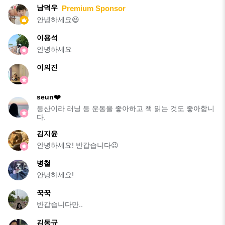
남덕우
Premium Sponsor
안녕하세요😆
이용석
안녕하세요
이의진
seun❤️
등산이라 러닝 등 운동을 좋아하고 책 읽는 것도 좋아합니
다.
김지윤
안녕하세요! 반갑습니다😉
병철
안녕하세요!
꾹꾹
반갑습니다만..
김동규