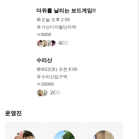
내일
더위를 날리는 보드게임!!
오후 2:00
오늘 오후 2:00
가산디지털단지역
8000
4
/
20
8/22(토)
수리산
오전 8:00
8/22(토) 오전 8:00
수리산입구역
20000
2
/
20
운영진