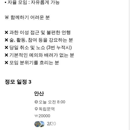
▪️ 자율 모임 : 자유롭게 가능

🚨 함께하기 어려운 분

❌ 과한 이성 접근 및 불편한 언행

❌ 술, 활동, 참여 등을 강요하는 분

❌ 당일 취소 및 노쇼 (3번 누적시)

❌ 기본적인 예의와 배려가 없는 분

❌ 모임 분위기를 흐리는 분
정모 일정
3
내일
안산
오전 8:00
오늘 오전 8:00
독립문역
20000
2
/
20