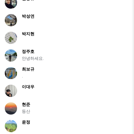
박성연
박지현
정주호
안녕하세요.
최보규
.
이대우
현준
등산
윤정