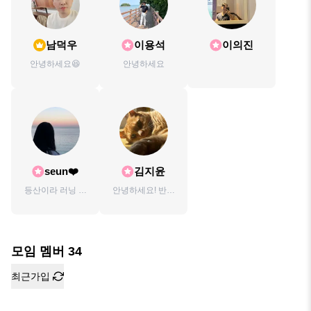
남덕우
이용석
이의진
안녕하세요😆
안녕하세요
seun❤️
김지윤
등산이라 러닝 등
안녕하세요! 반갑
운동을 좋아하고
습니다😉
책 읽는 것도 좋아
합니다.
모임 멤버
34
최근가입