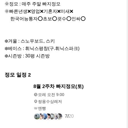
🌞정모 : 매주 주말 빠지정모

🌞빠른년생❌영업❌기혼자❌미새❌

     한국어능통자⭕️초보⭕️굇수⭕️인싸⭕️

❄️겨울 : 스노우보드, 스키

❄️베이스 : 휘닉스평창(구.휘닉스파크)

❄️시즌방 : 30평 시즌방
정모 일정
2
8/8(토)
8월 2주차 빠지정모(토)
오전 9:00
모레 오전 9:00
쌍용수상레저
엔빵
7
/
20