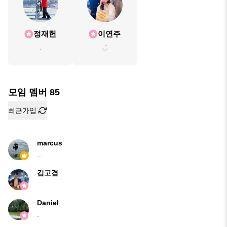
정재헌
이연주
.
◡̈
모임 멤버
85
최근가입
marcus
..
김고겸
Daniel
.