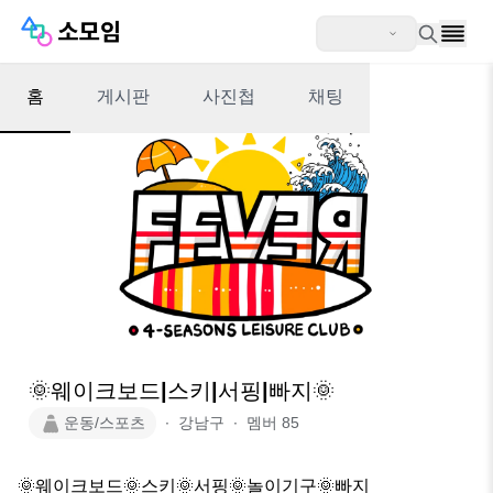
홈
게시판
사진첩
채팅
🌞웨이크보드|스키|서핑|빠지🌞
운동/스포츠
∙
강남구
∙
멤버
85
🌞웨이크보드🌞스키🌞서핑🌞놀이기구🌞빠지
