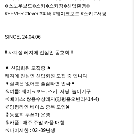
❄️스노우보드❄️스키❄️스키장❄️신입환영❄️

#FEVER #fever #피버 #웨이크보드 #스키 #서핑

SINCE. 24.04.06

‼️ 사계절 레져에 진심인 동호회 ‼️ 

🌟 신입회원 모집중 🌟

레져에 진심인 신입회원 모집 중 입니다

🍷실력은 없어도 술잘타면 인싸🍷

🌞여름: 웨이크보드, 스키, 서핑, 놀이기구

🌞베이스: 쌍용수상레저(양평읍오빈리414-4)

🌞양평라인 베이스 중복 모임❌

🌞동호회 쿠폰가 운영

🌞카풀 : 매주 주말 카풀 매칭

🌞나이제한 : 02~89년생
