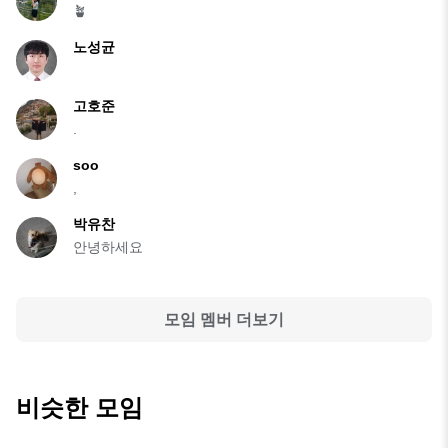
🪴
노성균
고호준
.
soo
,
박유찬
안녕하세요
모임 멤버 더보기
비슷한 모임