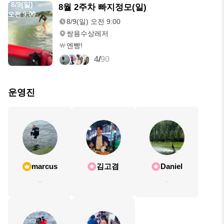
8/9(일)
8월 2주차 빠지정모(일)
오전 9:00
8/9(일) 오전 9:00
쌍용수상레저
엔빵!
4
/
90
운영진
marcus
김고겸
Daniel
..
.