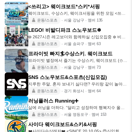
<쓰리고> 웨이크보드*스키*서핑
웨이크보드, 수상스키, 웨이크서핑을 위한 모임 <쓰리
~GO> 🏄‍♂️
운동/스포츠
∙
서울 강남구
∙
멤버
135
LEGO! 비발디파크 스노우보드❄
❄️ 2627시즌 레고보더와 함께하실 신입모집중 ❄️ 비시
즌 : 퇴근
운동/스포츠
∙
서울 송파구
∙
멤버
63
프라이빗 빠지🏄수상스키. 웨이크보드
프라이빗 별장에서 즐기는 수상스키, 웨이크보드 (⛄️
겨울 스키, 겨울
운동/스포츠
∙
서울 강남구
∙
멤버
73
SNS 스노우보드&스포츠(신입모집)
지루한 주말, 혼자 보내기 싫다면? 우리랑 같이 놀아
요. 겨울엔 스노우
운동/스포츠
∙
경기 화성시
∙
멤버
64
러닝플러스 Running➕
삶에 러닝을 더하다. “달리고 성장하며 행복지수 올리
실 분!” 러닝에 ‘
운동/스포츠
∙
서울 영등포구
∙
멤버
153
사이다 웨이크보드&스키&서핑
❤️사이다수상레저❤️ <SINCE 20.10.05> 😍신입회원