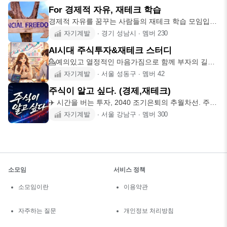
For 경제적 자유, 재테크 학습
경제적 자유를 꿈꾸는 사람들의 재테크 학습 모임입니
다 주식, 부동산,
자기계발
∙
경기 성남시
∙
멤버
230
AI시대 주식투자&재테크 스터디
💁예의있고 열정적인 마음가짐으로 함께 부자의 길로
향해갈 꾸준히 공부하실
자기계발
∙
서울 성동구
∙
멤버
42
주식이 알고 싶다. (경제,재테크)
✈️ 시간을 버는 투자, 2040 조기은퇴의 추월차선. 주식
이 알고
자기계발
∙
서울 강남구
∙
멤버
300
소모임
서비스 정책
소모임이란
이용약관
자주하는 질문
개인정보 처리방침