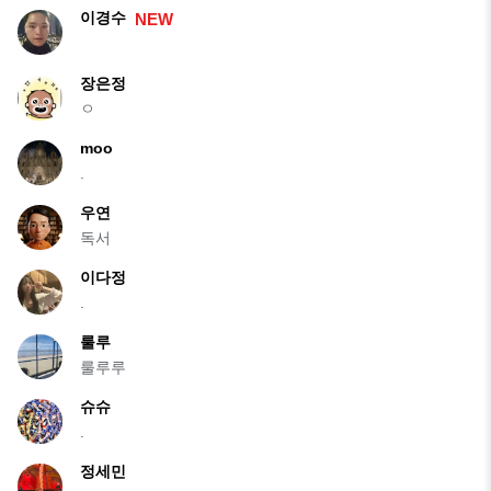
이경수
NEW
장은정
ㅇ
moo
.
우연
독서
이다정
.
룰루
룰루루
슈슈
.
정세민