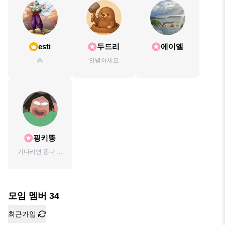
esti
두드리
에이엘
🙏
안녕하세요
.
핑키뚱
기다리면 온다 안
오면 보내준다
모임 멤버
34
최근가입