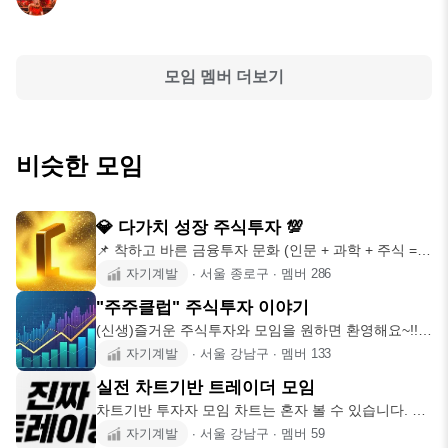
모임 멤버 더보기
비슷한 모임
💎 다가치 성장 주식투자 💯
📌 착하고 바른 금융투자 문화 (인문 + 과학 + 주식 =
융합🔮)
자기계발
∙
서울 종로구
∙
멤버
286
"주주클럽" 주식투자 이야기
(신생)즐거운 주식투자와 모임을 원하면 환영해요~!!
저희 모임은 매
자기계발
∙
서울 강남구
∙
멤버
133
실전 차트기반 트레이더 모임
차트기반 투자자 모임 차트는 혼자 볼 수 있습니다. 하
지만 매매는 혼자
자기계발
∙
서울 강남구
∙
멤버
59