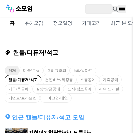
홈
추천모임
정모일정
카테고리
최근 본 
캔들/디퓨저/석고
전체
미술/그림
캘리그라피
플라워아트
캔들/디퓨저/석고
천연비누/화장품
소품공예
가죽공예
가구/목공예
설탕/앙금공예
도자/점토공예
자수/뜨개질
키덜트/프라모델
메이크업/네일
인근 캔들/디퓨저/석고 모임
지쳤어? 힐링하자 ! 드루와~