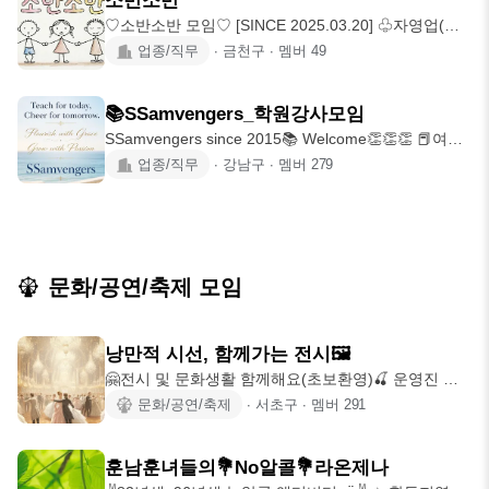
소반소반
♡소반소반 모임♡ [SINCE 2025.03.20] ♧자영업(식
당) 및 직장인들의 힐링
업종/직무
∙
금천구
∙
멤버
49
📚SSamvengers_학원강사모임
SSamvengers since 2015📚 Welcome👏👏👏 📕여기
는 다양한 과목의
업종/직무
∙
강남구
∙
멤버
279
문화/공연/축제 모임
낭만적 시선, 함께가는 전시🖼
🤗전시 및 문화생활 함께해요(초보환영)🍒 운영진 상
시모집중👑 🎵가입조건 *관련없는 문의
문화/공연/축제
∙
서초구
∙
멤버
291
훈남훈녀들의💐No알콜💐라온제나