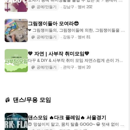
도자기 공예 취미생활을 즐길 수 있는 곳 📍원데이 클
래스 📍직장인 정규반 현대사회의 스
공예/만들기
∙
강남구
∙
멤버
202
그림쟁이들아 모여라😎
❤ 그림쟁이들의, 그림쟁이들에 의한, 그림쟁이들을 위
한 작업실 🌟왕초보 대환영🌟전공자 물
공예/만들기
∙
강동구
∙
멤버
81
💚 자연 | 사부작 취미모임💚
다꾸 & DIY & 사부작 취미 모임 자연스럽게 손이 가는,
사부작 모임 ✍🏻🧶 다꾸하
공예/만들기
∙
관악구
∙
멤버
20
댄스/무용 모임
댄스모임 🔥다크 플레임🔥 서울경기
😍 망설이지 말고, 몸치 탈출 GOGO~ 😀 텃새 없이 다