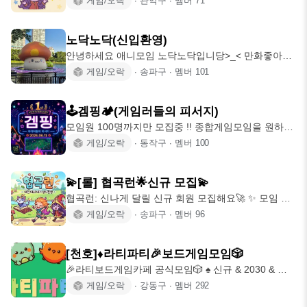
게임/오락
∙
관악구
∙
멤버
71
노닥노닥(신입환영)
안녕하세요 애니모임 노닥노닥입니당>_< 만화좋아하
시는 분 컴온!!! *행사전문 모임* *
게임/오락
∙
송파구
∙
멤버
101
🕹️겜핑🏕️(게임러들의 피서지)
모임원 100명까지만 모집중 !! 종합게임모임을 원하시
나요? 🌱종합 게임 모임 (Sin
게임/오락
∙
동작구
∙
멤버
100
💫[롤] 협곡런🌟신규 모집💫
협곡런: 신나게 달릴 신규 회원 모집해요🚀 ✨ 모임 소
개 - 언제나 북적북적 즐거운 오
게임/오락
∙
송파구
∙
멤버
96
[천호]♦️라티파티🎉보드게임모임🎲
🎉라티보드게임카페 공식모임🎲 ♠️ 신규 & 2030 & 초
보환영 ♦️ 천호역 3분 거리
게임/오락
∙
강동구
∙
멤버
292