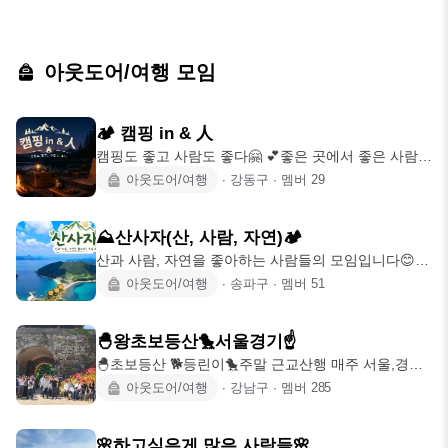
아웃도어/여행 모임
🏕 캠핑 in & 人
캠핑도 좋고 사람도 좋다🤗 💕좋은 곳에서 좋은 사람들
과 since 2026.05.11
아웃도어/여행
∙
강동구
∙
멤버
29
⛰️산사자(산, 사람, 자연)🏕️
산과 사람, 자연을 좋아하는 사람들의 모임입니다😊 #
평일등산 #주말산행 #여행 #섬트레킹
아웃도어/여행
∙
송파구
∙
멤버
51
🐣왕초보등산🐤서울경기☝️
🐣초보등산 🐕등린이🐤주말 근교산행 매주 서울,경기
주변(인왕,용마아차,대모구룡,청계
아웃도어/여행
∙
강남구
∙
멤버
285
🌸하고싶은게 많은 사람들🌸