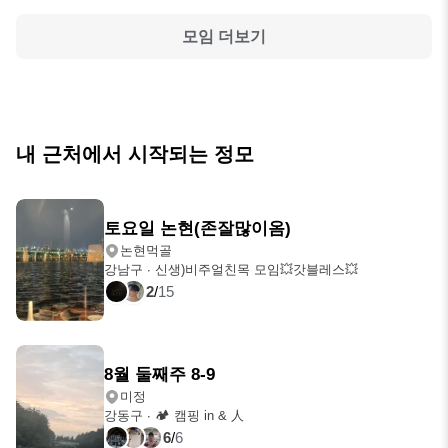
모임 더보기
내 근처에서 시작되는 정모
토요일 논현(존잘많이옴)
논현먹골
강남구
∙
신생)비주얼친목 모임💥갓블레스💥
2
/
15
내일
오후 9:00
8월 둘째주 8-9
미정
강동구
∙
🏕 캠핑 in & 人
6
/
6