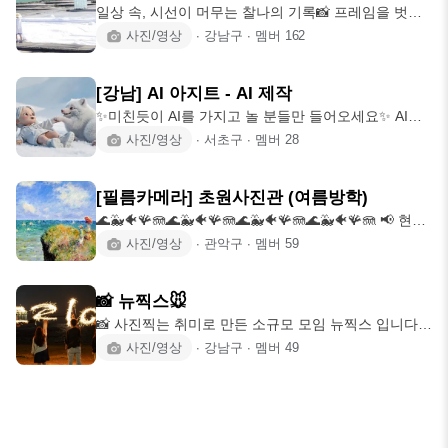
일상 속, 시선이 머무는 찰나의 기록📸 프레임을 벗어
나 잠시 멈출 때, 비로소 보이는
사진/영상
∙
강남구
∙
멤버
162
[강남] AI 아지트 - AI 제작
✨️미친듯이 AI를 가지고 놀 분들만 들어오세요✨️ AI로
필름메이커스, KBS미디어에서
사진/영상
∙
서초구
∙
멤버
28
[필름카메라] 초원사진관 (여름방학)
🌊🐳🐠🪸🪼🌊🐳🐠🪸🪼🌊🐳🐠🪸🪼🌊🐳🐠🪸🪼 📢 현재
여름방학(휴식기) 기간이어서 신입회원을
사진/영상
∙
관악구
∙
멤버
59
📸 뉴찍스🐭
📸 사진찍는 취미로 만든 소규모 모임 뉴찍스 입니다
🐭 가입 가능 ⭕️ - 91~03년생
사진/영상
∙
강남구
∙
멤버
49