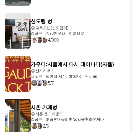
내일
오후 7:00
신도림 벙
교우초밥(신도림역)
강남구
∙
🐴78친구라는이름으로
4
/
300
오늘
오후 6:30
가우디:서울에서 다시 태어나다(자율)
신사하우스
서초구
∙
낭만적 시선, 함께가는 전시🖼
5
/
7
내일
오후 3:00
서촌 카페벙
서촌 온그라운드
강남구
∙
훈남훈녀들의💐No알콜💐라온제나
2
/
6