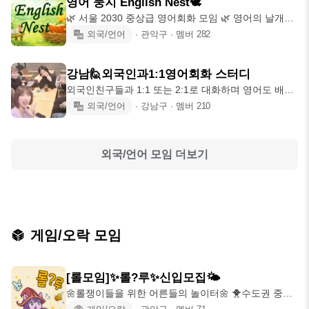
영어 둥지 English Nest🕊
🌿 서울 2030 중상급 영어회화 모임 🌿 영어의 날개를
활짝 피워내는 곳,
외국/언어
∙
관악구
∙
멤버
282
강남🙋외국인과1:1영어회화 스터디
외국인친구들과 1:1 또는 2:1로 대화하며 영어도 배우
고 외국인 친구도 사귀는 언어교환
외국/언어
∙
강남구
∙
멤버
210
외국/언어
모임 더보기
게임/오락 모임
[롤모임]✨롤?루✨신입모집🌤️
🌼롤쟁이들을 위한 어른들의 놀이터🌼 🐥수도권 중심
핫한 롤모임🐥