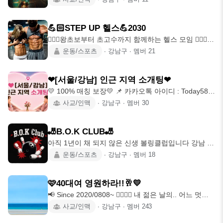
💪🏻STEP UP 헬스💪2030
🏋🏻‍♂️왕초보부터 초고수까지 함께하는 헬스 모임 🏋🏻‍♂️
💪🏻헬스가 처음이어도 부담 없
운동/스포츠
∙
강남구
∙
멤버
21
❤[서울/강남] 인근 지역 소개팅❤
💛 100% 매칭 보장💛 📌 카카오톡 아이디 : Today58
오늘 소개팅
사교/인맥
∙
강남구
∙
멤버
30
🎳B.O.K CLUB🎳
아직 1년이 채 되지 않은 신생 볼링클럽입니다 강남 라
인볼링장에서 상주하고 있고 정기전
운동/스포츠
∙
강남구
∙
멤버
18
🩷40대여 영원하라!!🥂💛
📢 Since 2020/0808~ 👩‍❤️‍💋‍👨 내 젊은 날의.. 어느 멋진
날..~
사교/인맥
∙
강남구
∙
멤버
243