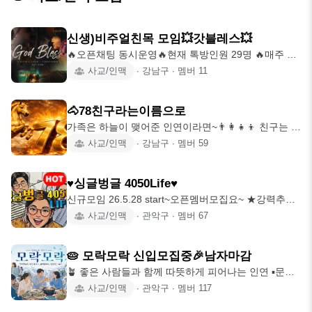
신생)비주얼친목 모임💥갓블레스💥
🔥오픈채팅 동시운영🔥현재 톡방인원 29명 🔥매주 벙
🔥신입 대환영 ❗️갓블레스 존잘존예 비
사교/인맥
∙
강남구
∙
멤버
11
🐴78친구라는이름으로
가족은 하늘이 맺어준 인연이라면~👨‍👩‍👧‍👦 친구는 내
가 선택한 가족이다~❤ ㅡㅡㅡㅡㅡ
사교/인맥
∙
강남구
∙
멤버
59
♥싱글벙글 4050Life♥
신규모임 26.5.28 start~오픈멤버모집요~ ★강력추
천!!!! 훈남 훈녀 모집중★
사교/인맥
∙
관악구
∙
멤버
67
🥧 모락모락 신입모집중🎉남자마감
🪴 좋은 사람들과 함께 따뜻하게 피어나는 인연 ▪︎문화
생활 · 봉사 · 여행 · 맛집탐방
사교/인맥
∙
관악구
∙
멤버
117