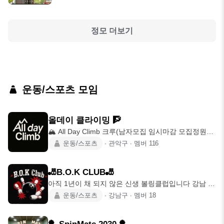
오늘
오후 7:30
정모 더보기
운동/스포츠 모임
올데이 클라이밍 🧗
🏔️ All Day Climb 크루(남자모집 임시마감 모집정원
118명) ⚠️공지 확인하
운동/스포츠
∙
관악구
∙
멤버
116
🎳B.O.K CLUB🎳
아직 1년이 채 되지 않은 신생 볼링클럽입니다 강남 라
인볼링장에서 상주하고 있고 정기전
운동/스포츠
∙
강남구
∙
멤버
18