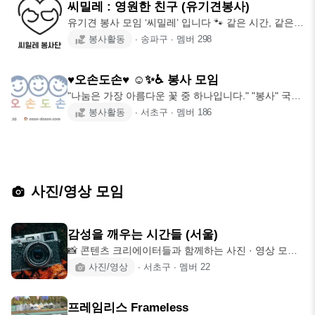
씨밀레 : 영원한 친구 (유기견봉사)
유기견 봉사 모임 ‘씨밀레’ 입니다 🐾 같은 시간, 같은
공간에서 아이들과 함께 시간을
봉사활동
∙
송파구
∙
멤버
298
♥오손도손♥ ☺✨♿ 봉사 모임
"나눔은 가장 아름다운 꽃 중 하나입니다." "봉사" 국가
나 사회 또는 남을 위하여 자신
봉사활동
∙
서초구
∙
멤버
186
사진/영상 모임
감성을 깨우는 시간들 (서울)
📸 콘텐츠 크리에이터들과 함께하는 사진 · 영상 모임
사진 한 장, 짧은 영상 하나라도
사진/영상
∙
서초구
∙
멤버
22
프레임리스 Frameless