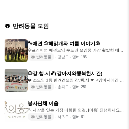
반려동물 모임
🐾애견 ⛱️해맑개와 여름 이야기⛱️
🐶프리미엄 애견모임 수도권 모임중 가장 활발한 애견
커뮤니티! ( 정원 200 ) 반갑습
반려동물
∙
강남구
∙
멤버
196
🐶강.행.시💕(강아지와행복한시간)
❤️ 소모임 1등 반려견모임 강.행.시 ❤ ️ <강아지에겐 견
주가 보여주는 세상이 전부입
반려동물
∙
송파구
∙
멤버
251
봉사단체 이음
🪡 세상을 잇는 가장 따뜻한 연결, [이음] 안녕하세요 :)
‘이음’은 유기동물 보호
반려동물
∙
서초구
∙
멤버
81