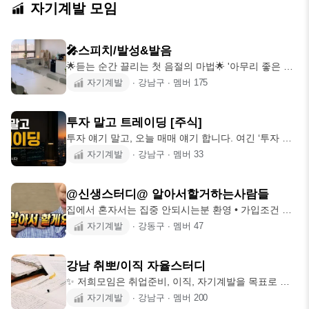
자기계발 모임
🎤스피치/발성&발음
🌟듣는 순간 끌리는 첫 음절의 마법🌟 '아무리 좋은 목
소리라도 전달력이 없으면 임팩트가 없
자기계발
∙
강남구
∙
멤버
175
투자 말고 트레이딩 [주식]
투자 얘기 말고, 오늘 매매 얘기 합니다. 여긴 ‘투자 모
임’이 아니라 ‘트레이딩 모임’
자기계발
∙
강남구
∙
멤버
33
@신생스터디@ 알아서할거하는사람들
집에서 혼자서는 집중 안되시는분 환영 • 가입조건 나
이제한: 없음 집에서 혼자서는 집중
자기계발
∙
강동구
∙
멤버
47
강남 취뽀/이직 자율스터디
✨ 저희모임은 취업준비, 이직, 자기계발을 목표로 하
는 모든분들을 위한 자율스터디 모임입니
자기계발
∙
강남구
∙
멤버
200