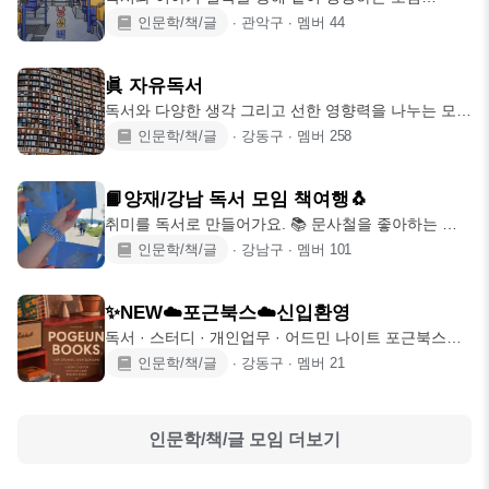
2024.10.09~ 의미를 찾기 위해서는
인문학/책/글
∙
관악구
∙
멤버
44
眞 자유독서
독서와 다양한 생각 그리고 선한 영향력을 나누는 모임
자유로운 선택에는 책임이 • 자유
인문학/책/글
∙
강동구
∙
멤버
258
📙양재/강남 독서 모임 책여행🐧
취미를 독서로 만들어가요. 📚 문사철을 좋아하는 모
임장과 함께 책에 대한 생각을 나눠요!
인문학/책/글
∙
강남구
∙
멤버
101
✨NEW☁️포근북스☁️신입환영
독서 · 스터디 · 개인업무 · 어드민 나이트 포근북스에
서 함께 성장해요. 📚☕✨ “책을
인문학/책/글
∙
강동구
∙
멤버
21
인문학/책/글
모임 더보기