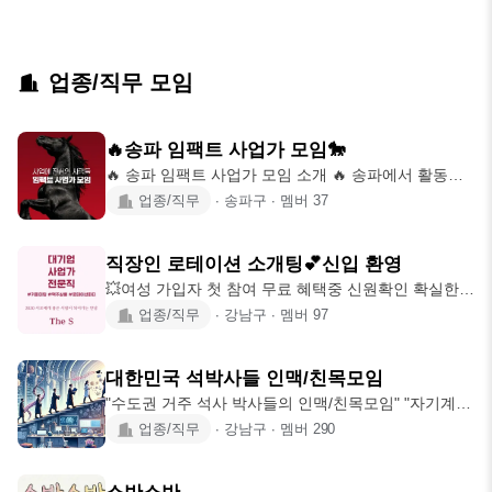
업종/직무 모임
🔥송파 임팩트 사업가 모임🐎
🔥 송파 임팩트 사업가 모임 소개 🔥 송파에서 활동하
는 젊은 사업가 & 예비 창업가들이
업종/직무
∙
송파구
∙
멤버
37
직장인 로테이션 소개팅💕신입 환영
💥여성 가입자 첫 참여 무료 혜택중 신원확인 확실한
프리미엄 사교모임✨ 플썸과는 가입연령
업종/직무
∙
강남구
∙
멤버
97
대한민국 석박사들 인맥/친목모임
"수도권 거주 석사 박사들의 인맥/친목모임" "자기계발
과 동시에 끈끈한 네트워크로 학교생활
업종/직무
∙
강남구
∙
멤버
290