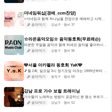
더네임워십[경배_ccm찬양]
⭐️더네임과 함께 하나님을 찬양으로 예배하고 사역할
워십팀과 예배자를 기다립니다☆
음악/악기
∙
강남구
∙
멤버
37
☆라온음악모임☆ 음악동호회(무료레슨)
따분한 주말을 음악과 함께 하세요 음악을 좋아하시는
분이라면 누구나 즐길 수 있습니다 "라
음악/악기
∙
강동구
∙
멤버
96
🩵서울 아카펠라 동호회 YaK🩵
🎵월 2회, 일요일 3시 정기모임 야크는 1999년부터 유
지해온 순수 아카펠라 동호회입
음악/악기
∙
동작구
∙
멤버
68
강남 프로 가수 보컬 트레이닝
가수들이 노래하는 방법이 궁금하신 분 평소 부르기 어
려운 노래를 잘 부르고 싶으신 분
음악/악기
∙
강남구
∙
멤버
52