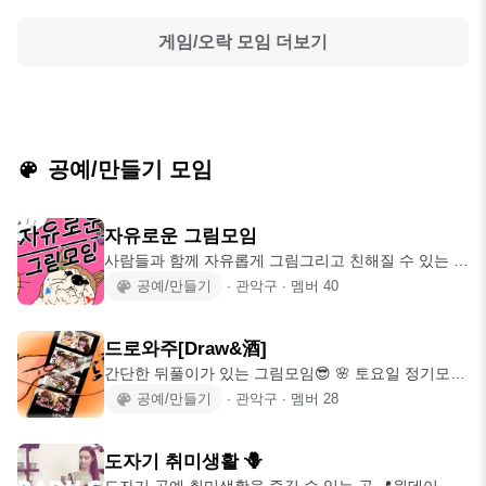
게임/오락
모임 더보기
공예/만들기 모임
자유로운 그림모임
사람들과 함께 자유롭게 그림그리고 친해질 수 있는 모
임입니다! 주로 구로-관악구 쪽으로
공예/만들기
∙
관악구
∙
멤버
40
드로와주[Draw&酒]
간단한 뒤풀이가 있는 그림모임😎 🌸 토요일 정기모임
(강남 / 서울대입구 돌아가면서 진행)
공예/만들기
∙
관악구
∙
멤버
28
도자기 취미생활 🪻