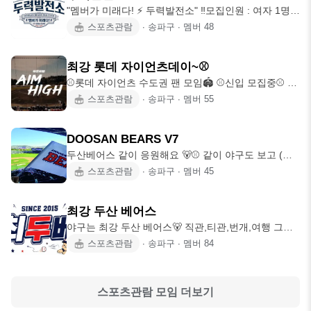
"멤버가 미래다! ⚡ 두력발전소" ‼️모집인원 : 여자 1명,
남자 2명‼ 두산의 🏆V7
스포츠관람
∙
송파구
∙
멤버
48
최강 롯데 자이언츠데이~⚾️
⚾️롯데 자이언츠 수도권 팬 모임🏟️ ⚾️신입 모집중⚾️ 🌭
👶🧨26시즌 응원 진행 중
스포츠관람
∙
송파구
∙
멤버
55
DOOSAN BEARS V7
두산베어스 같이 응원해요 🐻⚾️ 같이 야구도 보고 (지
방 원정 포함!) 뒤풀이도 하고하고
스포츠관람
∙
송파구
∙
멤버
45
최강 두산 베어스
야구는 최강 두산 베어스🐻 직관,티관,번개,여행 그외
각종 행사 진행 두산계의 듀오👰‍♀
스포츠관람
∙
송파구
∙
멤버
84
스포츠관람
모임 더보기