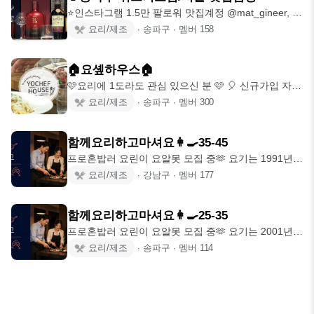
⭐️인스타그램 1.5만 팔로워 맛집계정 @mat_gineer, 위
스키 리뷰계정 @whi_g
요리/제조
∙
송파구
∙
멤버
158
🏠요솊하우스🏠
🩷요리에 1도라도 관심 있으신 분 🩷 🎈 신규가입 자리
가 없을경우, 요솊하우스2로 가입해
요리/제조
∙
송파구
∙
멤버
300
함께요리하고마셔요👩‍🍳35-45
프로혼밥러 요린이 요알못 모집 중🫶 요기는 1991년생
~ 1981년생을 위한 함요마
요리/제조
∙
강남구
∙
멤버
177
함께요리하고마셔요👩‍🍳25-35
프로혼밥러 요린이 요알못 모집 중🫶 요기는 2001년생
~ 1991년생을 위한 함요마 방
요리/제조
∙
송파구
∙
멤버
114