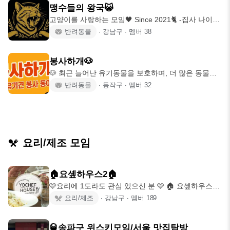
맹수들의 왕국😺
고양이를 사랑하는 모임🖤 Since 2021🐈 -집사 나이제
한 1980~97년생 -타고양
반려동물
∙
강남구
∙
멤버
38
봉사하개🐶
🐶 최근 늘어난 유기동물을 보호하며, 더 많은 동물들
과 좋은 추억을 남기고자 많은 활동
반려동물
∙
동작구
∙
멤버
32
요리/제조 모임
🏠요솊하우스2🏠
🩷요리에 1도라도 관심 있으신 분 🩷 🏠 요솊하우스에
오신 걸 환영합니다 🏠 열정 가득
요리/제조
∙
강남구
∙
멤버
189
🥃송파구 위스키모임/서울 맛집탐방