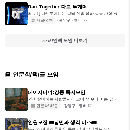
Dart Together 다트 투게더
✳[D.T] 다트투게더는 강남,신림,송파,강동 가장 크고
오래된 🎯다트모임으로서, 다트를
사교/인맥
∙
관악구
∙
멤버
65
사교/인맥
모임 더보기
인문학/책/글 모임
페이지터너:강동 독서모임
🪄책 좋아하는 사람들끼리 모여 책 수다 떠는 곳 🪄글
쓰기를 통한 깊이 있는 독서를 지향하는
인문학/책/글
∙
강동구
∙
멤버
62
인원모집 🚌낭만과 생각 버스🚌
독서와 이야기 철학을 통해 같이 성장하는 모임