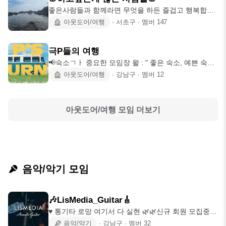
좋은사람들과 함께라면 무엇을 하든 즐겁고 행복합니
다 소모임을 하면서 좋은사람들을 만나 하
아웃도어/여행
∙
서초구
∙
멤버
147
극P들의 여행
📢숙소ㄱㅏ 중요한 모임장 왈 : " 좋은 숙소, 예쁜 숙소
를 가고픈데, 혼자는 가기 어려운
아웃도어/여행
∙
강남구
∙
멤버
12
아웃도어/여행
모임 더보기
음악/악기 모임
🎶LisMedia_Guitar🎸
♥ 통기타 로망 여기서 다 실현 🌿🌿신규 회원 모집중🌿
🌿 ✔ 모임 소개 ▫통기타에 관심이
음악/악기
∙
강남구
∙
멤버
32