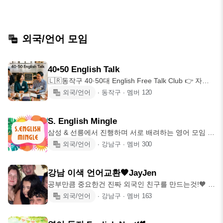
외국/언어 모임
40•50 English Talk
🇱🇷동작구 40·50대 English Free Talk Club 👉 자유
주제로 프리토킹
외국/언어
∙
동작구
∙
멤버
120
S. English Mingle
삼성 & 선릉에서 진행하며 서로 배려하는 영어 모임 ✔️
매주 수요일 저녁 19:30-21
외국/언어
∙
강남구
∙
멤버
300
강남 이색 언어교환🧡JayJen
공부만큼 중요한건 진짜 외국인 친구를 만드는것!🧡 언
어공부 뿐만 아니라 다양한 애프터활동을
외국/언어
∙
강남구
∙
멤버
163