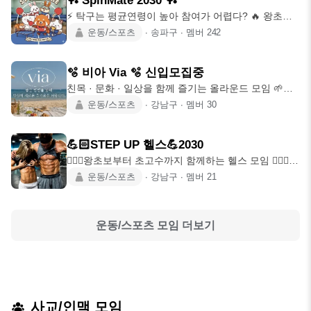
🏓 SpinMate 2030 🏓
⚡️ 탁구는 평균연령이 높아 참여가 어렵다? 🔥 왕초보
라 모임 나가기가 애매하다? 😁 즐거
운동/스포츠
∙
송파구
∙
멤버
242
🫧 비아 Via 🫧 신입모집중
친목 · 문화 · 일상을 함께 즐기는 올라운드 모임 🌱
2026.07.06 오픈 ▪️
운동/스포츠
∙
강남구
∙
멤버
30
💪🏻STEP UP 헬스💪2030
🏋🏻‍♂️왕초보부터 초고수까지 함께하는 헬스 모임 🏋🏻‍♂️
💪🏻헬스가 처음이어도 부담 없
운동/스포츠
∙
강남구
∙
멤버
21
운동/스포츠
모임 더보기
사교/인맥 모임