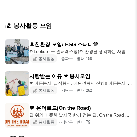
봉사활동 모임
🌲친환경 모임/ ESG 스터디💚
🌱Lookup (구 인터레스팅)🌱 환경을 생각하는 사람들
이 모인 룩업입니다! 💥가입 인사
봉사활동
∙
송파구
∙
멤버
150
사랑받는 이유 ❤ 봉사모임
❤ 아동봉사, 급식봉사, 애완견봉사 진행!! 아동봉사, 배
식봉사, 김장봉사, 농사봉사,
봉사활동
∙
강남구
∙
멤버
292
🧡 온더로드(On the Road)
길 위의 따뜻한 발자국 함께 걷는 길, On the Road 🧡
환영합니다! 온더로드와
봉사활동
∙
강남구
∙
멤버
79