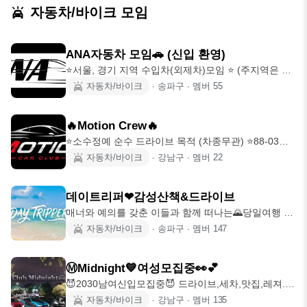
자동차/바이크 모임
ANA자동차 모임🚗 (신입 환영)
⭐️서울, 경기 지역 수입차(외제차)모임 ⭐️ (주지역은 서
울동쪽이나 여러지역 모임 주최합
자동차/바이크
∙
송파구
∙
멤버
55
🔥Motion Crew🔥
⭐️소수정예 순수 드라이브 목적 (차종무관) ⭐️88-03년
생 남,녀 자차 필수 ⭐️드
자동차/바이크
∙
강남구
∙
멤버
22
데이트리퍼❤감성산책&드라이브
매너와 예의를 갖춘 이들과 함께 떠나는🌄당일여행 산
책과 소풍을 겸하는《드라이브》라운지 <논
자동차/바이크
∙
송파구
∙
멤버
147
Ⓜ️Midnight💙여성모집중👀💕
😈2030남여신입모집중😈 드라이브,세차,맛집,레져.여
행.볼링.카페💕 ⬇️가입조건⬇️ 👉🏻
자동차/바이크
∙
강남구
∙
멤버
135