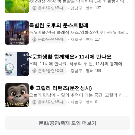
✌️82년생~96년생 논알콜 액티비티 ◡̈✌️ ✧ 활동지역 -
서울 전지역 / 경기권 등
문화/공연/축제
∙
강남구
∙
멤버
137
특별한 오후의 쿤스트할레
※※미술,연극,클래식,재즈,영화,와인,수다※※ !!모집
마감!! 🌈 막 비 내린 공원의
문화/공연/축제
∙
서초구
∙
멤버
114
<문화생활 함께해요> 11시에 만나요
우리, 11시에 만나요. 하루의 두 번, 11시의 경계에서
우리 만나요. 단순히 여가를
문화/공연/축제
∙
강남구
∙
멤버
198
🦍 고릴라 리턴즈(문전성시)
오늘의 만남이 내일의 추억이 되는 공간, 고릴라 리턴
즈. 혼자 보던 영화를 함께 보고,
문화/공연/축제
∙
서초구
∙
멤버
6
문화/공연/축제
모임 더보기