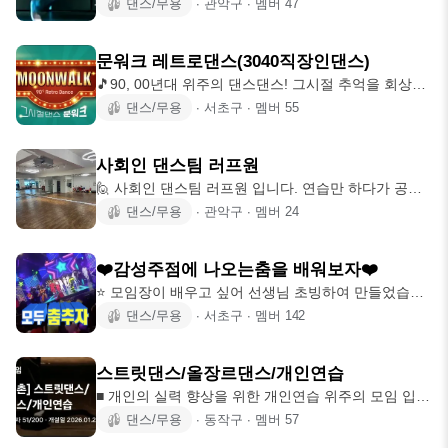
같이 친하게 지내요~ 🥨 부담없이
댄스/무용
∙
관악구
∙
멤버
47
문워크 레트로댄스(3040직장인댄스)
🎵90, 00년대 위주의 댄스댄스! 그시절 추억을 회상할
수 있는곳 🎵흥미와 재미있는 취미
댄스/무용
∙
서초구
∙
멤버
55
사회인 댄스팀 러프원
🙋 사회인 댄스팀 러프원 입니다. 연습만 하다가 공연
은 못해보고 더 늙을까봐 만든 모임입
댄스/무용
∙
관악구
∙
멤버
24
❤️감성주점에 나오는춤을 배워보자❤️
⭐️ 모임장이 배우고 싶어 선생님 초빙하여 만들었습니
다!!! 다같이 신나게 배워 봅시다!!
댄스/무용
∙
서초구
∙
멤버
142
스트릿댄스/올장르댄스/개인연습
■ 개인의 실력 향상을 위한 개인연습 위주의 모임 입니
다 ■ 스트릿댄스 / 코
댄스/무용
∙
동작구
∙
멤버
57