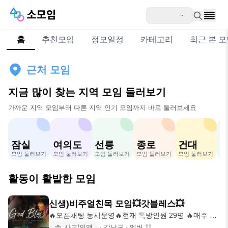
홈
추천모임
정모일정
카테고리
최근 본 
근처 모임
지금 많이 찾는 지역 모임 둘러보기
가까운 지역 모임부터 다른 지역 인기 모임까지 바로 둘러보세요
잠실
여의도
선릉
종로
건대
모임 둘러보기
모임 둘러보기
모임 둘러보기
모임 둘러보기
모임 둘러보기
모
활동이 활발한 모임
신생)비주얼친목 모임💥갓블레스💥
🔥오픈채팅 동시운영🔥현재 톡방인원 29명 🔥매주 벙
🔥신입 대환영 ❗️갓블레스 존잘존예 비
사교/인맥
∙
강남구
∙
멤버
11