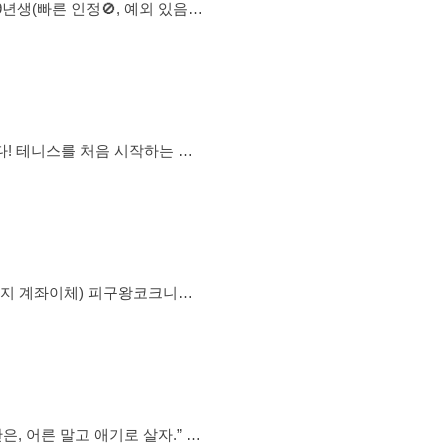
갖춘 훈남/훈녀 2️⃣ 🎉 함
 ▪️ 스포츠/레저(골프, 볼링, 빠지
▪️ 마포
는 테
면 환영이에요. 친근하고 자유로
들과 교류할 수 있는 자리를 만
체) 피구왕코크니에
030 남•여 운동 못해도 ok
1회,
~ 1시간 30분 진행 • 코크니짐(목동
• 개인물통 ❌모임 퇴출 규정