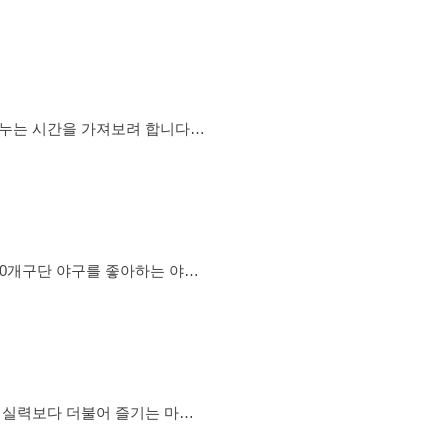
쯤은 필요하잖아요? 여기는
던 사람 3️⃣ 새 친구는 만들고
면 스케이트장 음악·조명 분위기
나누는 시간을 가져보려 합니다.
들을 공유하며 서로의 취향을 알
명작의 감동을 다른 사람들과 함
이거나 인상 깊은 구절을 기록해
 10개구단 야구를 좋아하는 야구
가서 친목도하고 야구친구 한번
다~! 🎊 어울리며 놀러다니는거
 아주 환영합니다~!친절히 안내
 연령대:
️ 골프 실력보다 더불어 즐기는 마음
즐겁게 골프도 치고 놀아봅시다.