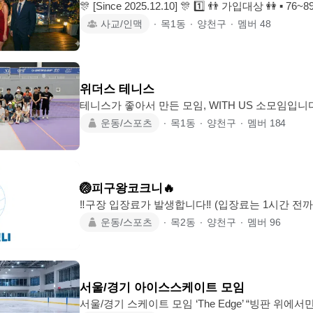
🎊 [Since 2025.12.10] 🎊 1️⃣ 👬 가입대상 👭 ▪️ 76~89년생(빠른 인정🚫, 예외 있음) ▪️
기.미.돌(기혼/미혼/돌싱) 모두 가능 ▪️ 매너/개념/교양/능력 
사교/인맥
∙
목1동
∙
양천구
∙
멤버
48
께해요 🎉 ▪️ 음주가무(맛집, 노래방, 클럽 등)🍻🎤💃
등)🎳⛳️🚣‍♀️ ▪️ 기타(여행, 체육대회, 문화생활 등)🏖🤼‍♂️🎭 3️⃣ 🏘 활동지역 🏡 
구/중구/용산구/ 양천구/영등포구/강서구/구로구 등 4️⃣ 📑 가입조건 📑 ▪️ 가입 후 1
시간 이내 자소서
위더스 테니스
테니스가 좋아서 만든 모임, WITH US 소모임입니다! 테니스를 처음 시작하
생아부터, 누구나 테니스를 즐기고 싶은 분들이라
운동/스포츠
∙
목1동
∙
양천구
∙
멤버
184
운 분위기에서 같이 운동하고 땀 흘리고, 좋은 사람
들려고 합니다. 🏸 모임 특징 테니스 한번도 안해본 사람도 환영, 구력 4년까지 가
능 매월 2,4주 일요일 15시 강서kbs 단체프로그램 썬데이클럽, 매주 일요일 오후6-
8시 구로귀뚜라미 테니스장 일반게임 루키스게임, 앞으로 정기 모임 공지, 참가 신
🏐피구왕코크니🔥
청, 자유 소통은 여기서 진행할 예정이
‼️구장 입장료가 발생합니다‼️ (입장료는 1시간 전까지 계좌이
오신걸 환영합니다!:) 중고등학교 체육시간이 그리운 2
운동/스포츠
∙
목2동
∙
양천구
∙
멤버
96
체력 없어도 ok 누구나 환영 같이 피구 한 판 어때요!? ⭐️기본 주 2회 운영(평일 
주말 1회) ⭐️입장료 1회 7,000원 ⭐️실명으로 활동 🏐연령 • 2030 누구나 🏐모임일정
& 장소 • 퇴근 후 20:00 / 주말 오후 • 피구 1시간 
중앙본로 71 2층) 🏐 준비품목 
서울/경기 아이스스케이트 모임
서울/경기 스케이트 모임 ‘The Edge’ “빙판 위에서만은, 어른 말고 애기로 살자.” 회