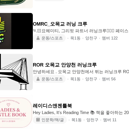
🏌️‍♀️8/26 7:21 동촌cc 6/8 ☀️정모 • 스크린 : 수요일 PM 7:50 일요일 PM 2:30 • 필드 :
주중 2회, 주말 2회 (7,8,1,2월은 벙개) • 그 외 다수 벙개 진행 ☀️신입회원 • 76~00년
OMRC_오목교 러닝 크루
🏃🏻요헤미티, 그리핏 파트너 러닝크루🏃🏻‍♀️ 
하며 함께 성장하는 💥OMRC💥 짧은 거리라도 목
운동/스포츠
∙
목1동
∙
양천구
∙
멤버
122
전! 🌠인스타:@omrc_running_crew 🔸기본정보 - 집결지: 오목교 다리밑 외 2곳 -
일정: 평균 주2-3회 / 평일 저녁 7-9시 / 주말 오전~
부터 장거리까지 다양하게 - 정모개설은 운영진+단
모든 회원들이 자유롭게 🔸가입조건 - 느림보 🐢부터 날쌘 🐿️까지 누구나! - 쉬지않
ROR 오목교 안양천 러닝크루
고 3K이상
안녕하세요 . 오목교 안양천에서 뛰는 러닝크루 ROR, Ru
원 모집중 활동 사진 instagram: @ror_running_crew ☑️ 나이제한 05~86년 ☑️ 초보
운동/스포츠
∙
목1동
∙
양천구
∙
멤버
56
러너도 의지만 있다면 환영합니다! ☑️ 원할한 소통을 위해 오픈톡방 운영합니다. (1
회 참석 후 링크안내) ☑️ 가입한 당일 가입인사 작성 부탁드립니다. ~회원 간의 무
례한 태도, 부담스러운 언행 시 강퇴될수 있습니다. ☑️ 페이스란? 1km 뛰는 속
ex) 630페이스 = 1km에 6분30초 
레이디스앤젠틀북
Hey Ladies, It's Reading Time 📚 책을 좋아하는 2030 레이디들, 여기 모여요. 한
달에 한 권, 같은 책을 읽고 각자의 생각을 편하게 
인문학/책/글
∙
목1동
∙
양천구
∙
멤버
11
Ladies & Gentle Book 입니다. 📖 How We Read ✔️ 2주 동안 지정 도서 읽기 (교보