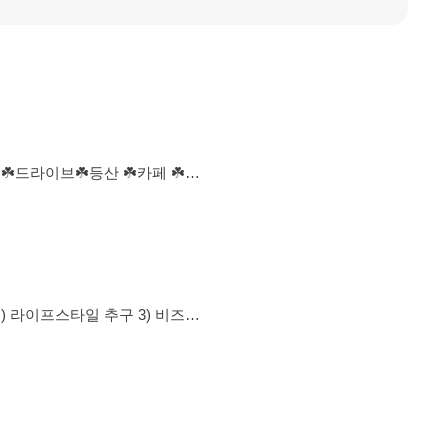
 ☘️드라이브☘️등산 ☘️카페 ☘️봉
구#강서구#마포
당~🫶🏻 🌈여성회비
 참석자는 무조건 1/N (예외
 (노마딩) 3. 청춘사업 잘 도와드
X 차분한 내향인 st. 5. 함
께 모임기획/큐레이팅/타모임정보소개👌 6. 카톡방 운영 X 7. 영원하지 않음.