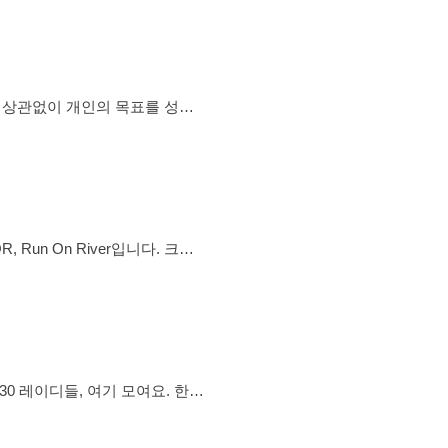
생(빠른 없어요, 지인가능 없어요) • 골프 초보 환영 • 골프 즐기시
페이스 상관없이 개인의 목표를 성취
표를 가지고 함께! 마라톤도 도
저녁 - 코스: 안양천, 한강 등 3k
톡방 입장 회원 - 투데이 번개는
n On River입니다. 크루
도
☑️ 안양천에서 뛰는 러닝크루
나누는 2030 여성 리딩크루