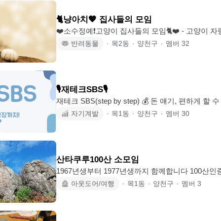
원 - 정규수업 회원권 소지시 8회 수강권 40%할인 (
(만차 시 로데오거리공영주차장 무료주차) ✔️ 락커
🐈냥아치🧡 집사들의 모임
❤️소수정예❗️고양이 집사들의 모임🐈❤️ - 고양이 자랑! 사진, 영상 마구마구~ - 88년
생부터 00년생까지 - 고양이 사료, 간식, 모래 등 정
반려동물
∙
목2동
∙
양천구
∙
멤버
32
등 전반적인 정보 공유! - 동네 집사님들과의 친목(식
회, 집사들 산책 등) - 오프라인 모임 잘 안 나오
이 자랑 많이 해주세요 ~!! - 오프라인은 양천구, 
🎙️재테크SBS🎙️
재테크 SBS(step by step) 💰 돈 얘기, 편하게 할 수 있는 모임 월급은 들어오는데
왜 돈은 안 모일까?🤨 투자는 해야 한다는데 뭐부터 
자기계발
∙
목1동
∙
양천구
∙
멤버
30
모임은 🎯시드머니 만들기 🎯재테크 습관 만들기 🎯투
금 등) 🎯 노후 준비까지 각자 공부한 정보와 경험을 공유하면서 돈을 조금 더 똑똑
하게 굴리는 방법을 함께 찾는 모임입니다🙃 거창한 투자 고수 모임이 아니라 같이
배우고 같이 성장하는 재테크 모임이에요. 혼자 하면 작심삼일, 같이 하면 습관이
산타쿠루100산 소모임
됩니다. 📌 운
1967년생부터 1977년생까지 함께합니다 100산인증과 좋은산 찾아 걷기 좋은길 걷
기와 맛집투어 자연을 즐기는 모임 대중교통보다는 편하게 9인승 승용차로 오목교
아웃도어/여행
∙
목1동
∙
양천구
∙
멤버
3
역 6번출구에서 출발합니다