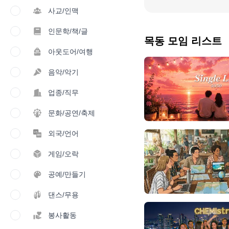
사교/인맥
인문학/책/글
목동 모임 리스트
아웃도어/여행
음악/악기
업종/직무
문화/공연/축제
외국/언어
게임/오락
공예/만들기
댄스/무용
봉사활동