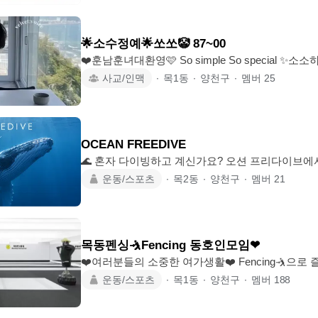
문고·예스24 등 베스트셀러 또는 화제의 신간 중심)
임 ✔️ 준비된 질문을 바탕으로 자유롭게 이야기 나누기 어려운 독서 토론
않아요. "나는 이 문장이 좋았어." "주인공이 왜 이
🌟소수정예🌟쏘쏘🤡 87~00
❤️훈남훈녀대환영🩷 So simple So special ✨️소소하지만, 그래서 더 소중한 사람들
✨️ 🧡 가입조건 💛 00~87 년생 까지 💛 남자 키 175 이상/ 여자 무관 💛 자기관리 하
사교/인맥
∙
목1동
∙
양천구
∙
멤버
25
는 훈남훈녀 환영 *비주얼 봄 (자소서 삭제시 탈퇴 해주시기 바랍니다) 💛 월 1회
이상 모임 나오실 분 (자세한 모임 내용은 단톡방에서 확인) 💛 서울,경기,인천 어
디든 OK 💛 지인초대 가
OCEAN FREEDIVE
🌊 혼자 다이빙하고 계신가요? 오션 프리다이브에
요! 🤿💙 오션 프리다이브는 ‘함께 즐기는 프리다이빙’을 위한 커뮤니티입니다. 🚫
운동/스포츠
∙
목2동
∙
양천구
∙
멤버
21
돈을 받고 운영하는 강습 모임이 아닙니다. 같은 취미를 가진 다이버들이 함께 연
습하고, 버디가 되어 안전하게 다이빙하며 즐겁게 성장하
이런 분이라면 환영합니다! 🤿 자격증은 있지만 함께 연습할 버디가 없는 분 💬 연
습은 하는데 제대로 하고 있는지 피드백이 필요한 분 📈 프리다이빙 실력을 한
목동펜싱🤺Fencing 동호인모임❤
계 더 향상시키고 싶은 분 🎓 강사 또는 강사
❤️여러분들의 소중한 여가생활❤️ Fencing🤺으로 즐기세요! 😁 • 
시 양천구 오목로 223 , B1 • 모임 일정 / 매주 토,일 18:00~19:30 “90min” • 준비물 /
운동/스포츠
∙
목1동
∙
양천구
∙
멤버
188
운동복,운동화, 열정🔥 • 당일 오후 12:30 까지 참석 인원이4인 미만 시 동호회가 취
소 됩니다. 🔸회비🔸 1회 3만원 / 장비대여료+5천원 8회 15만원 / 장비대여료+2만