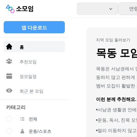
연
앱 다운로드
지역 모임 둘러보기
홈
목동 모
추천모임
목동은 서남권에서 안
정모일정
동하지 않고 편하게 
멤버 모집이 활발한
최근 본 모임
이런 분께 추천해요.
카테고리
서남권 생활권 안에
전체
운동, 독서, 친목 
멀리 이동하지 않고
운동/스포츠