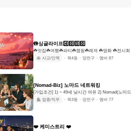
🚻싱글라이프4️⃣0️⃣5️⃣0️⃣
☘️맛집☘️여행☘️파티☘️캠핑☘️레져 ☘️영화 ☘️전시회
사 💕즐겁고 행복한 건 무엇이든~💕 💝축하드립니다💝 ❤️싱라 공식 커플❤️ 싱라
사교/인맥
∙
목4동
∙
양천구
∙
멤버
87
공커 0호(홍팀장❤️서심) 싱라 공커 1호(브라이언❤️summer) #양천
구#영등포구... 서울 경기 인천등 수도권 모든지역 환영 합니
50% 우대 -1차부터 정참자는 50% 우대 적용 -2차부터
사항 있음-벙주재량) 🌈열심히 살아온 4050 싱글들의 즐거운 친목&사교 모임 입니
[Nomad-Biz] 노마드 네트워킹
다~~^^ 🌈
[가입조건] 1) ~ 49세 낮시간 여유 2) Nomad(노마드) 라이프스타일 추구 3) 비즈니
스에 종사하거나 준비 [컨셉] 🤍 라이프스타일/리더십/내적성장 등 자유롭고 멋진
업종/직무
∙
목3동
∙
양천구
∙
멤버
77
삶의 방식과 마인드& 인사이트 공유 🤍 1. 주로 강서양천마포지역 & 평일주말 낮
저녁 2. 미식, 관람, 독서, 필사, 모여서 각자 일하기
림:) 기혼자는 알려주시고 가입ok 4. 모임장 요란X 드라마
❤️ 케미스트리 ❤️