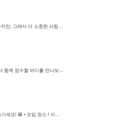
 ✔️ 2주차 토요일 오프라인 모
은 하지
런 선택
능 🖤 가입불가 돌싱,기혼자,타 모임장.운영진
서 함께 잠수할 버디를 만나보세
는 모임입니다. ⸻ 💙
 단
모임 장소 / 서울