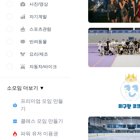
사진/영상
자기계발
스포츠관람
반려동물
요리/제조
자동차/바이크
소모임 더보기
▼
프리미엄 모임 만들
기
클래스 모임 만들기
파워 유저 이용권