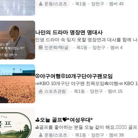
사, 집, 학원 빼고 마음 편히 넘어져도 되는 곳이 하나
운동/스포츠
∙
목1동
∙
양천구
∙
멤버
45
아이스스케이트 모임입니다. 운동 못해도, 낯가려도, “그래도 나도 좀 타보고는 싶
다”는 마음 하나면 충분해요. 1️⃣ 운동은 해야 하는데 러닝머신은 10분도 지루한 사
람 2️⃣ 주말에 카페만 전전하다가 “집에나 갈까…” 했
싶은데 술자리 위주 모임은 힘든 사람 4️⃣ 겨울이
나만의 드라마 명장면 명대사
를 너무 좋아하는
인생 드라마 속 잊지 못할 명장면과 대사를 함께 
가슴 뭉클했던 순간이나 삶의 지침이 되었던 문장
인문학/책/글
∙
목1동
∙
양천구
∙
멤버
4
아가는 자리를 만들어봐요:) 20대부터 40대까지 드라마를 좋아하는 분이라면 누구
나 참여하실 수 있습니다. 혼자 간직하기 아까운 
께 이야기하며 즐거운 추억을 쌓아봐요. 구체적인 모임 시간은 참여자분들과 상의
하여 조율할 예정입니다. 평소 드라마 시청이 취미
⚾️야구여행⚾️10개구단야구팬모임
두는 분들의 많은 관심 부탁드려요:)
📣KBO 10개구단 야구팬 친목모임🎋야행📣 KBO
팬 친목모임입니다. ★SSG.KT.두산.엘지.키움.엔씨.롯데.한화.삼성.기아★ 🎊 야구
스포츠관람
∙
목1동
∙
양천구
∙
멤버
15
좋아하는 우리! 야구장도가고 수다도떨고 맛집도
만들어봐요~! 🎊 맛집을 좋아하면 더더욱 환영입니
좋아하는분 적극 환영합니다! 🎊 야구 이제 입성자
해드립니다~! 🎊 10개구단 모두와~드루와~환영합니다! 👌가입조건 🍁
⛳️오늘 골프💝*여성우대*
77~99년생 🍁 자소서 가입후 바로 작성 필수! 🍁
⛳️골프를 좋아하는 분들 오늘 같이 해요.🏌️‍♂️🏌️‍♀
을❤️ 더 소중히 생각하는 모임입니다. 모두 모여 
운동/스포츠
∙
목1동
∙
양천구
∙
멤버
38