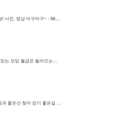
60일 이내 소진) ✔️ 주차가능
 이용가
보 공유~ - 고양이 의학, 행동학
사, 커피, 드라이브, 음주, 박람
셔도 온라인으로 활발하게 우리냥
강서구, 영등포구 위주 (멀어도 참
여 가능하다면 수도권 지역 가입 가능) 🐈모임 규칙 🐈 오프라인 2회 참석 이후 벙주
해야 할지 막막할 때 많죠. 이
자 공부 (주식, ETF, 달러, 연