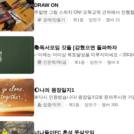
DRAW ON
주말엔 그림 스위치 ON! 오목교역 근처에서 진행합
가 그리고 싶은 그림을 그려요. 정규모임은 대략 한달에 두 번 격주로 진행 중입니
공예/만들기
∙
목1동
∙
양천구
∙
멤버
21
다 참고 - 모임장이 그림을 가르쳐 드리는 모임은 아닙니다. - 다만 서로 의견 정도
는 나눌 수 있습니다. - 재료준비는 각자 해 주세요.
📚독서모임 갓돌 [갇혔으면 돌파하자
✅이제는 더이상 목표달성을 미루지마세요 ✅20대에 월수입 2000 돌파! 20대 프리
랜서가 오픈하는 자기계발 독서모임 ✅갇혔으면 돌파하자 라는 말이 어느 기차역
인문학/책/글
∙
목1동
∙
양천구
∙
멤버
8
철길에 써져있는걸보고 인상깊어서 이름지었어요 ✅저희 모임을 통해 갓돌이(멤
버들애칭)들이 지금 상황을 돌파하길 바라며🩵 ✅자기계발서 독서후 인사이트를
나눕니다 저도 알바하며 월 수입 50일때가 있었는데 시급으로는 평생 부자가 될 수
없겠더라구요 그때부터 퍼스널 브랜딩 시작후 제 사업을 시작했어요 다양한 사람
🌔나의 원장일지1
🚨다시 인원받습니다! 원장일지2로 문의주시면 가입가능합니다 
가라" "하지만 멀리가려면 함께가라" 오래 더 멀리가기위해 서로서로 힘이 되어줄
업종/직무
∙
목1동
∙
양천구
∙
멤버
300
최고의 인맥 5년뒤 우리는 살아남을것이고 지금 준비할것입니다 🌕전략(ex) 1.시
스템만들기➡️ 시스템을만들고 그에맞는 Ai프로그램을 대응시켜서 비용최적화시
킴 2.각종학술벙 ➡️ 토론/챌린지 및 노하우를 전수 3.아이
표를 위한 팀작업 4.성공한 원장님 ➡️ 인터뷰 벙 🌕목표 모임원분들이 소비자가아
너나들이FC 혼성 풋살모임