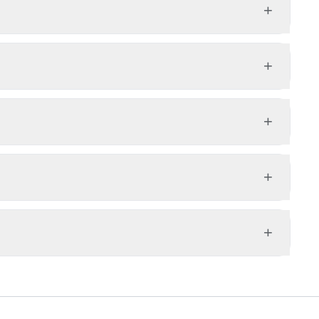
+
+
+
+
+