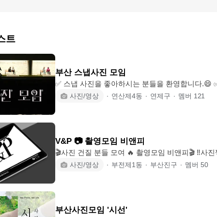
스트
부산 스냅사진 모임
✅️ 스냅 사진을 좋아하시는 분들을 환영합니다.😄 ✅
사진을 함께 찍는 <부스모>는, 오프라인 위주로 운
사진/영상
∙
연산제4동
∙
연제구
∙
멤버
121
🖼 ✅️ 여러 관심 분야의 라이프 스타일을 함께 즐
있도록~ 여러분의 다양한 정보교류 부탁 드립니다.
집탐방 등등) ✅️ 카메라 기종 상관없이 가입가능 합니다. 📸 🔊 지켜주세
대방이 듣고, 보기에 불쾌하면 🖐안녕!! 👉생각보
V&P 📷 촬영모임 비앤피
주세요! 장거리 출사나 차량 배정해서
🎬사진 건질 분들 모여 🔥 촬영모임 비앤피🎬 ‼️사진찍고싶은 모델 모집중입니다. ✔️
사진 영상 포토 모델 "Video & Photo" "각자의 시선 비앤피" ❗️초보부터 전문가까지
사진/영상
∙
부전제1동
∙
부산진구
∙
멤버
50
환영합니다 포토그래퍼님들 ❗️여행영상 및 각종 컨
영상 많이 찍히고 싶은 모델님들 👍 전문가 부터 취미까지 윈윈하는 👍 😎트렌디함
을 추구하는 부담없는 촬영모임😎 - 20대 30대 자유가입❗️ -사진촬영 / 영상촬영 모
두 다 환영입니다 ❗ -풍경사진 / 인물사진 / 웹드라마
부산사진모임 '시선'
도 이쁘