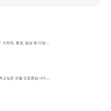
️ 스트릿, 풍경, 일상 등 다양한
영되는 사진모임입니다.🤟📸🎬
길 수 있는 공간으로 만들어 갈수
(전시,공연,영화,쇼핑,여행,맛
요!! 👉상
다 진상되기 쉬워요! 예의를 지켜
텐츠 영상촬영 감독님들 ❗️사진과
 / 여행영상❗️ -모델 경험이 없어