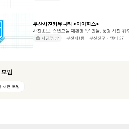
메라면 뭐든 좋아요 (구매예정자 분들은 한달안에 꼭 구매
이하 가입 가능 합니다 (가입하시고 24시간안에 
립니다 ) *오픈 채팅방 필수참여입니다 출사 참여를 못하셔도 꼭 소통은 하고 싶습
니다 *가입후 3개월 안에는 벙 참석 부탁드립니다 *월 회비 2000원 있습니다(년 회
부산사진커뮤니티 <아이피스>
비는 2만원) 매월 5일 입금 부탁드
사진초보, 스냅모델 대환영 ^,^ 인물, 풍경 사진 위주의 중,소규모 출사모임입니다.
주로 경남권 계절명소 찾아다니며 주말 위주로 활동합니다. ●이런분
사진/영상
∙
부전제1동
∙
부산진구
∙
멤버
27
다 0. 사진 초보 1. 피사체(피사체는 카메라 필수가 아닙니다.) 2. 여행, 맛집 좋아하
시는분 3. 사진 관련 정보를 공유하고 싶으신분 4.
신분 5. 주말에 취미활동 해보고 싶으신분 6. 모
동적이신분 ●이런분들은 지양합니다 1. 이성목적의 가입자 2. 모임은 들어왔지만
전혀 활동안하시는분(채팅X 출
 모임
 서면 모임