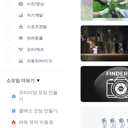
사진/영상
자기계발
스포츠관람
반려동물
요리/제조
자동차/바이크
소모임 더보기
▼
프리미엄 모임 만들
기
클래스 모임 만들기
파워 유저 이용권