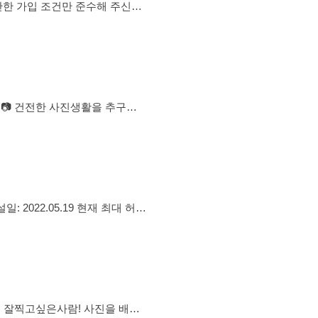
간단한 가입 조건만 준수해 주신다
면 됩니다 ^,^ 2. 저희
의 다른 모임은 안 됩니다. 4.
모임장, 기혼자는 가입불가입니
상관 없습니다.) ✅가입하
 📷 건전한 사진생활을 추구합
드립니다. - 카메라 기종 상관없
음🚫, 사진조언🚫, 사진평가🚫,
조정🚫 등 ➡️ 사건, 사고친 이력
 깊이있게 배우고자 하는 이들을
️카메라 종류는 상관없어요! 모두
로 함께 친해지고, 배우고, 공유
 잘찍고싶은사람! 사진을 배우