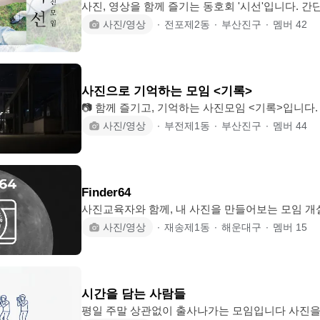
사진, 영상을 함께 즐기는 동호회 '시선'입니다. 
면, 모두 환영합니다! 🥰 ✅가입전 확인사항✅ 1. 폰카, 필카, 디카 등 카메라 종류
사진/영상
∙
전포제2동
∙
부산진구
∙
멤버
42
상관없어요. *진짜 정말 상관없으니 질문없이 바로 가입하시
모임을 포함해서 모임은 3개까지! 3. 다만, 같은 주제
신규 가입 나이제한은 87년생까지입니다. 5. 타
다.❌ (부부동반은 가능, 가입 후 기혼자로 변모하는것은 
사진으로 기억하는 모임 <기록>
면 이것은 해주세요✅ 6.
📷 함께 즐기고, 기억하는 사진모임 <기록>입니다.
니다. ✅️ 필독 - 1994년 이상부터 가입 가능(기존가입자 제외) - 타 모임 모임장, 운
사진/영상
∙
부전제1동
∙
부산진구
∙
멤버
44
영진 가입 불가 - 가입 후 24시간 내 가입인사 부탁
이 누구나 가입 가능합니다. ‼️지켜주세요‼️ 남미새🚫, 여미새🚫, 주사🚫, 진상🚫, 욕
설🚫, 편가르기🚫, 음담패설🚫, 타인핑계🚫, 예의없
사진지적🚫, 장비자랑🚫, 참석신청 후 잠수🚫, 사람
Finder64
이 있거나, 관계된 사
사진교육자와 함께, 내 사진을 만들어보는 모임 개설일: 2022.05.19 현재 최대 허용
인원: 21명 (모임장 제외) ➡️ Finder64 는 사진그룹 f64를 오마주한 이름으로 뷰파인
사진/영상
∙
재송제1동
∙
해운대구
∙
멤버
15
더를 통해 나만의 시선을 탐구하고, 사진의 본질을
위한 모임입니다. 📷 이런 분들 환영합니다 📷 🔸️사진을 처음부터 배워보고 싶으신
분 🔸️나만의 사진 작품을 만들어보고 싶으신 분 
환영합니다. 🔸️사진이라는 공통된 관심사를 바탕으
시간을 담는 사람들
하는 사진 모
평일 주말 상관없이 출사나가는 모임입니다 사진을