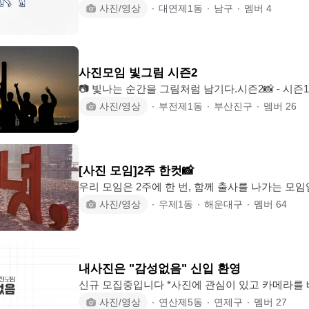
고싶은사람! 사진을 알려주고싶은사람! 사진 찍히고
사진/영상
∙
대연제1동
∙
남구
∙
멤버
4
말에 쉬는사람! 모두 환영입니다 ※제한사항※ - 한국인만 가능합니다! - 타 동종모
임 간부 입장 불가입니다! - 90년생까지 입장가능입니
여미새(물흐리는 사람) 불가!
사진모임 빛그림 시즌2
📷 빛나는 순간을 그림처럼 남기다.시즌2📸 - 시즌1 21.
재오픈일 : 26.02.18 - - 출사를 주축으로 다양한
사진/영상
∙
부전제1동
∙
부산진구
∙
멤버
26
만드실분 환영합니다 - 전문성도 좋고 의식의 흐름
함께 만들어가실분 - 활동을 자주 많이 하실분 (가입
보다 함께 이쁜사진 찍을분 🅾️가입조건 🅾️ 1. 88부터-성인까지(기존회원 제외) 2.
열심히 활동할 의지가득하신분(유령x눈팅x) 3. 
[사진 모임]2주 한컷📸
가능하
우리 모임은 2주에 한 번, 함께 출사를 나가는 모임입니다🙂 사진이 
하는 분! 인스타용 사진 또는 예쁜 프사 필요하신 
사진/영상
∙
우제1동
∙
해운대구
∙
멤버
64
토폴리오 필요하신 분! 같이 사진 경험을 쌓아가실 작가, 모델님들 환영합니다🙂 -
활동 주기 : 2주에 한 번 정기 출사 / 매월 둘째주, 넷째주 틈틈히 카페 친목 및 프사
용 촬영
내사진은 "감성없음" 신입 환영
신규 모집중입니다 *사진에 관심이 있고 카메라를 배우고 싶으신 분 *사진 찍히는
거 좋아하고 사진을 많이 받고 모델해보고 싶으신분 *기종. 필름 따지지 않아요
사진/영상
∙
연산제5동
∙
연제구
∙
멤버
27