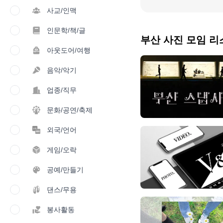
사교/인맥
인문학/책/글
부산 사진 모임 리
아웃도어/여행
음악/악기
업종/직무
문화/공연/축제
외국/언어
게임/오락
공예/만들기
댄스/무용
봉사활동