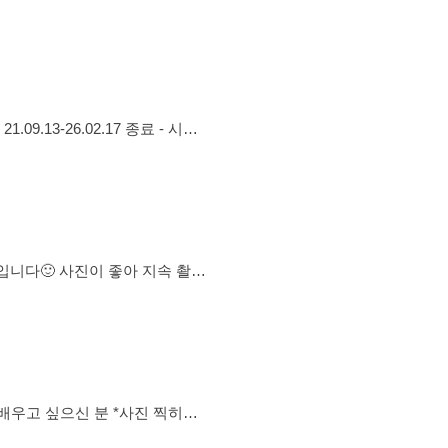
싶은사람! 평일에 쉬는사람! 주
다!(89년생부터 입장불가!!) -
09.13-26.02.17 종료 - 시즌2
 친목활동을 합니다. - 함께 추억을
대로 재밌게 지내실분 - 추억을
은 신중히) - 혼자 사진찍는거
매월1회이상이거나 자주모임참석
좋아 지속 촬영
분! 사진 모델에 관심있으시고 포
 카