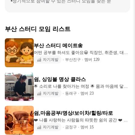
정기적으로 참여할 수 있는 스터디 모임을 찾는 분
부산 스터디 모임 리스트
부산 스터디 메이트🌼
어떤 공부를 하셔도 좋아요😀 직장인, 취준생, 대학
교수, (한)의사, 변호사, 공무원, 공기업, 대기업 등
자기계발
∙
부산진구
∙
멤버
129
다양한 직군의 사람들과 함께 공부해봐요 산책🚶‍♂️ ,
보드게임🕵‍♂️🎲 , 등산⛰️, 맛집탐방 🍽, 와인파티🍷 등
대화위주의 취미활동도 좋아요. 독서, 자격증, 회사
쉼, 싱잉볼 명상 클라스
업무, 노트북 작업, 영어공부 👐이런 분 환영합니다
🌟 소리로 나를 찾아가는 여정 🌟 몸과 마음에 닿는
👐 -퇴근, 주말을 잘 활용하고 싶은 분 -혼자 공부하
소리 샤워. 싱잉볼 명상 소리에는 힘이 있습니다 소
자기계발
∙
동래구
∙
멤버
23
기 힘드신 분 ⏱️ 평일(월-금) (19:30 ~ 22:00) 주말
리로 시작해서 진동으로 파동으로 몸과 마음 속 공
(토일) 평일은 스터디 후 귀가 또는 간맥 🍻 주말은
간 공간에 닿습니다 차크라라 불리는 에너지 수레바
스터디 후 근처 맛집에
퀴를 나답게 굴려보아요^^ 조용히 소리로 나에게 노
쉼,마음공부/명상/보이차/힐링/타로
크하는 시간 오롯이 나를 위한 여정 ❤️ 쉼으로 초대
❤️ 나를 사랑하는 사람들의 따뜻한 쉼의 공간 ❤️ 마
합니다 ❤️ 소리와 함께 나를 깨우는 싱잉볼 명상 : 3
음공부마스터가 내려주는 보이차와 함께 하는 일상
자기계발
∙
금정구
∙
멤버
15
만 9천원 내안의 힘을 깨우는 다도 명상 : 1만 5천원
속 마음공부 힐링모임 누구나 쉽게 할 수 있는 명상
타로 : 1질문당 5천원 🎈클라스 예약제 운영 (화~일: