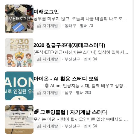
과 함께 합니다! ✨️1:1 클라스 1. 차와 함께 나를 찾
07:00~19:00) 🎈싱잉볼 기본 클라스 1인 3
는 여정을 하고 싶으실 때 2. 차와 함께 타로가 말하
미래로그인
는 무의식을 알고 싶으실 때 ✨️색향미운 차의 색을
공부를 미루지 않고, 오늘의 나를 내일의 나로 로그
보고 그 향을 맡고 그 맛을 보며 그 기운을 느끼려면
인하는 스터디 모임 미래로그인입니다. 혼자서는 흐
자기계발
∙
동래구
∙
멤버
73
저절로 모든 생각이 끊어지는 경험을 하게 되지요~
트러지기 쉬운 공부를 함께하면서 자연스럽게 습관
✨️작은 일상을 나누어도 좋고 그저 편안히 잔잔한 음
으로 만들고, 각자의 속도로 성장하는 것을 목표로
악 속에 아무 말 없이 차를 마셔도 좋지요 ✨️그저 아
합니다. 🌱 모임소개 독서, 자격증, 영어, 전공 공부,
무
2030 월급구조대(재테크스터디)
업무 역량 향상, 자기계발 등 공부 주제에 제한을 두
(주식•ETF•연금•자산배분•스터디) 열심히 일해서
지 않습니다. 각자 하고 싶은 공부를 가져와 같은 공
받은 소중한 월급, 그냥 통장에 묵혀두고 계시나요?
자기계발
∙
부산진구
∙
멤버
34
간에서 집중하고, 필요하다면 가볍게 공유하며 진행
😭 스쳐 지나가는 월급, 치솟는 물가 속에서 내 자산
합니다. “완벽하게” 보다 “꾸준하게”를 중요하게 생
을 안전하게 구출할 2030 직장인들을 모집합니다!
각하는 분들을 위한 모임입니다. 🌱 이런 분께 추천
주식 단타 치다가 물리는 투자는 그만 ! 오래 살아남
드려요 퇴근 후나 주말 시간
아이온 - AI 활용 스터디 모임
는 '진짜 재테크'를 함께 공부합니다 📌 이런 분들 환
⸻ 🤖 AI-on: 인공지능 시대, 함께 배우고 성장할
영해요! ✔️예·적금 말고는 돈 굴릴 줄 모르는 재테크
우리들의 공간! 🚀 AI, 혼자 시작하기 막막했죠? 이
자기계발
∙
남구
∙
멤버
203
초보 직장인 ✔️주식, ETF, 펀드 차이점과 포트폴리
젠 함께해요! AI-on은 📚 기초 학습부터 실전 적용까
오 짜는 법이 궁금하신 분 ✔️연금, 비과세, 절세 혜택
지, 💡 마케팅 · 자동화 · 생산성 향상까지, 실제로 써
을 미리 준비해서 든든한 미래를 만들고 싶으신 분
먹을 수 있는 AI를 함께 배우고 나누는 모임이에요.
🌈 그로잉클럽 | 자기계발 스터디
⸻ 🎯 이런 분, AI-on에서 환영해요! 📖 AI가 낯선
우리는 어떤 사람이 될까요? 바쁜 일상 속에서도 조
입문자 → 기초부터 차근차근! 같이 공부해요 📈 AI
금씩 성장하고 싶은 사람들의 모임입니다. 혼자 하
자기계발
∙
부산진구
∙
멤버
54
로 마케팅을 업그레이드하고 싶은 분 → 실전 사례
면 흐트러지기 쉽지만, 함께하면 꾸준함이 만들어집
& 아이디어 구체화 도와드려요 💻 업무 자동화와 생