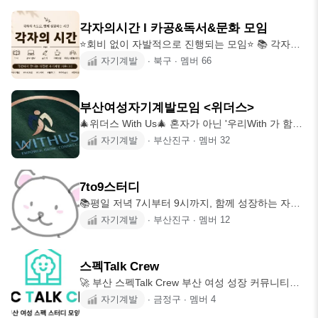
니다. 🔆 생산적인 시간을 함께 만들어가요 🔆 ㅡㅡ
산성에 관심 많은 직장인 →
ㅡㅡㅡㅡㅡㅡㅡㅡㅡㅡㅡㅡㅡㅡㅡㅡㅡㅡㅡㅡ 📚 스
각자의시간 l 카공&독서&문화 모임
터디 루틴 📕 독서 (자기계발 / 인문) 📙 자격증 공부
⭐️회비 없이 자발적으로 진행되는 모임⭐️ 📚 각자의
📗 이직 준비 / 업무역량 강화 📘 목표 공유 및 기록
시간 혼자서는 자꾸 미루게 되는 일들을 같은 시간,
자기계발
∙
북구
∙
멤버
66
📓 좋은습관 (운동 / 아침루틴) ㅡㅡㅡㅡㅡㅡㅡㅡㅡ
같은 장소에 모여 함께 해내는 성장 커뮤니티입니
ㅡㅡㅡㅡㅡㅡㅡㅡㅡㅡㅡㅡㅡ 📚 오프라인 스터디
다. ──────────── 🎯 메인 - 집중 모임 독서, 공
부산 전 지역 진행 약 2시간 집중 + 10~20분 소통 이
부, 업무 등 각자 하고 싶은 일을 들고 와서 같은 공
후 자율 추가 공부 가능
부산여성자기계발모임 <위더스>
간에서 집중하는 시간을 가집니다. 📌 거의고정 •평
🎄위더스 With Us🎄 혼자가 아닌 '우리With 가 함께
일 저녁: 덕천 카페 •금요일 저녁:서면 or 부산대 스
Us' 되어서 더 발전할 수 있는 모임. 위더스. ✨️여성
자기계발
∙
부산진구
∙
멤버
32
카(요청시) •주말: 덕천 도서관, 카페, 부산대 스카
모임입니다 혼자서 한 발자국 나아간다면, 함께 열
등 ──────────── 🌱 문화 · 친목 모임 ✔ 지정
발자국 나아갈 수 있어요. 더 멀리, 더 넓게, 더 깊이
독서모임 / 필사 / 산책 / 운동 /
그리고 더 즐겁게. 다름 속에서 배우고, 같음 속에서
7to9스터디
깊어져요, 우리. ❌️그저 일시적인 자극만 주고 남는
📚평일 저녁 7시부터 9시까지, 함께 성장하는 자기
건 없는 자기계발에 번아웃이 왔다면? 🔥주기적으
계발 모임입니다. 혼자 공부하면 미루기 쉽지만, 함
자기계발
∙
부산진구
∙
멤버
12
로 운영되는 불렛저널벙, 주식종목벙 외에도 재테
께하면 꾸준히 할 수 있습니다. 자격증, 어학, 독서,
크, 경제마인드리셋 (경제) 클라이밍, 등산, 러닝 (운
업무 역량 향상 등 공부 분야는 자유입니다. 각자의
동) 독서, 스터디, 음악, 전시회 등
목표를 위해 한 공간에 모여 서로에게 좋은 자극을
스펙Talk Crew
주며 집중하는 시간을 만들어갑니다. 평일에는 오후
🚀 부산 스펙Talk Crew 부산 여성 성장 커뮤니티
7시~9시 오프라인으로 함께 공부하고, 주말에는 희
Study × Project × Community 혼자 공부하면 쉽게
자기계발
∙
금정구
∙
멤버
4
망자에 한해 자유롭게 모여 공부합니다. ✔️ 가입 조
지치고, 혼자 시작한 프로젝트는 끝까지 이어가기
건 - 자기계발 목표가 있는 분 - 평일 저녁 7시~9시