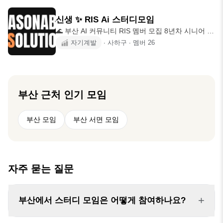
어렵습니다. 스펙Talk Crew는 대학생, 취업준비생,
참석이 가능한 분 - 꾸준히 공부하는 습관을 만들고
사회초년생 여성들이 함께 배우고, 실행하며 성장하
싶은 분
신생 ✨️ RIS Ai 스터디모임
는 커뮤니티입니다. 단순히 공부만 하는 스터디가
🌊 부산 AI 커뮤니티 RIS 멤버 모집 8년차 시니어 개
아니라, 배운 것을 실제 결과물과 포트폴리오로 연
발자가 제공하는 개인 맞춤형 컨설팅 AI시대에 살아
자기계발
∙
사하구
∙
멤버
26
결하는 것을 목표로 합니다. 📚 Study * 자유 스터디
남는법 와서 배워가세요 이런 분들과 함께하고 싶어
* 목표 인증 * 공부 습관 만들기 🚀 Project * 전자책 *
요! - 뉴스에 나오는 AI 기술들이 궁금하지만 어디서
PDF 가이드 *
부터 시작할지 모르는 분 - 일 처리를 편하게 하고
싶은 직장인 - IT/기술 이야기를 나눌 동료를 찾는 분
- 예비창업가 또는 기창업가 모여서 어떤 활동을 하
부산
근처 인기 모임
나요? - 바이브코딩 스터디 - AI 스터디 - 최신 트렌
드 공유 - 소소한 커피챗 & 뒷풀이 - 프로젝트 실습
부산 모임
부산 서면 모임
(선택)
자주 묻는 질문
+
부산에서 스터디 모임은 어떻게 참여하나요?