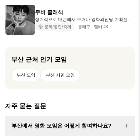
든 일이죠. 영화에 관한 대화를 나눌 사람을 찾는 것
도 쉬운 일이 아닙니다. 그런 아쉬움을 안고 있는 사
무비 클래식
람들이 모여 함께 영화를 보고, 극장을 나와 식사나
정기적으로 대관해서 보거나 영화의전당 기획전으
차를 하면서 영화 얘기를 나눌 수 있으면 좋겠습니
로 고전영화를 보는 모임 입니다. 고전영화는 아니
문화/공연/축제
∙
동래구
∙
멤버
48
다. *가입 원하시는 분들은 게시판 정모후기 영화목
지만 다양성 영화 역시 가끔식 관람할 예정입니다.
록을 먼저 보신 후 자신의 취향과 맞는다고 생각되
재미없고 지루한 영화일 수도 있습니다. 하지만 영
면 가입해주세요. *대부분의 모임 장소는 서면cgv,
화를 보는 다른 재미를 찾아가는 모임이니 감안해주
영화의 전당, 남포
세요. 시간이 맞으면 영화제도 보러갈 예정입니다.
성별, 나이, 혼인 여부 제한도 없고 영화 좋아하시면
부산
근처 인기 모임
됩니다! 다만 목적에 맞지 않는 행동이나 비매너 행
동할 경우 강퇴 됩니다.
부산 모임
부산 서면 모임
자주 묻는 질문
+
부산에서 영화 모임은 어떻게 참여하나요?