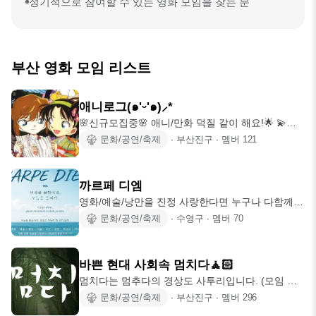
정기적으로 참여할 수 있는 영화 모임을 찾는 분
부산 영화 모임 리스트
애니로그(๑'ᵕ'๑)⸝*
🌸신규모집중🌸 애니/만화 덕질 같이 해요!🌟 💫
2025.07.31 개설 😉 정원 150명 장르불문, 신작부
문화/공연/축제
∙
부산진구
∙
멤버
121
터 명작까지! 애니/만화를 즐겨보시는 분들이라면
언제든지 환영이에요! ✅️이런 활동을 함께해요! ✨️애
니 관련 팝업, 이벤트 참석🎀 ✨️애니/영화 관람🎬 ✨️
까르페 디엠
맛집을 곁들인 덕질투어🎁 ✨️애니 주제가를 곁들인
영화/예술/낭만을 진정 사랑한다면 누구나 다함께!!
제이팝 노래방🎵 ✨️운영진들이 주최하는 애니 테마
저희소모임은 회원분들의 힐링과 행복을 위해 다함
문화/공연/축제
∙
수영구
∙
멤버
70
파티🎉 등등 다양한 정모와 벙으로 활동 중이에요!
께 영화관람 활동을 중심으로 여러야외활동들(꽃놀
✅️비용은 각자 더치페이 ✅️별도로 들어가는 월별 회
이,피크닉등등)을 즐기고 누리며 이에 더해서 다양
비 없음 ✧｡٩(ˊᗜˋ )و✧*｡ 📢가입요건: ✔️89년
한 예술분야(음악,미술,사진,공연,기타등등) 참여와
바쁜 현대 사회속 멈치다🧘🏻
활동을 통해 회원들간의 친목과 화합을 도모하고자
멈치다는 멈추다의 경상도 사투리입니다. (모임 시
만들어진 모임입니다 1. 연령제한없이 누구나 참여
작일 : 23. 5. 23.) (부산 소모임 최다 인원 힐링모임
문화/공연/축제
∙
부산진구
∙
멤버
296
가능하며 두팔벌려 진심 환영합니다!! 2. 매너있는
🧘‍♂️) 사교활동은 하고 싶은데 처음부터 활동적인 모
성인으로서 이쁘고 고운말만!!!!! 3. 다단계, 포교, 영