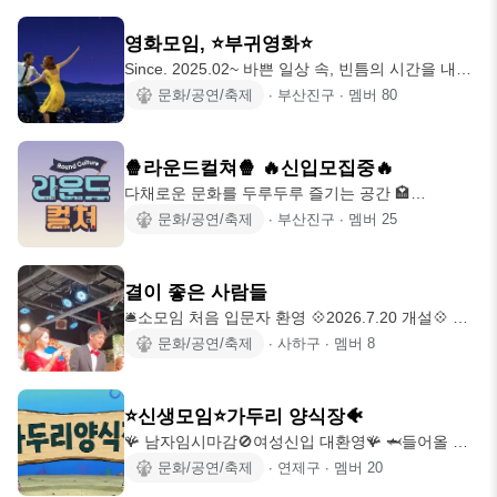
임 술이 주된 모임..은 잠시 멈추고 싶은 우리🥸 함께
업목적 활동 금지/적발또는 신고접수시 바로 강퇴조
쉬면서 새로운 사람을 만나고 새롭고 이색적인 경험
영화모임, ⭐️부귀영화⭐️
치 4. 가입 후 1시간
같이 해봐요‼️ 사회생활을 하면서 지쳤을 때 쉬면서
Since. 2025.02~ 바쁜 일상 속, 빈틈의 시간을 내어
무엇인가 할 수 있는 것이 무엇이 있을까요⁉️ 1. 힐
일상을 활용하는 모임 •Insatgram : movie__oclock
문화/공연/축제
∙
부산진구
∙
멤버
80
링 정기모임 2.영화 보기 3.명상 4.음악감상 5.강제
나도 몰랐던 영화 취향을 알게 되고, 한번쯤은 스크
로 멍때리기 등등 다양한 정적인 활동들이 있다고
린을 통해 눈물도 흘려보고, 취향이 비슷한 사람들
생각합니다. 술 없이도 편.안.한 / 다.양.한
과 친해지는 그런 만남🍿🍿 11,000원에 영화는 물론
🍿라운드컬쳐🍿 🔥신입모집중🔥
간식&음료 + 친구사귀기까지! 🌟참고: 영화 관람 후
다채로운 문화를 두루두루 즐기는 공간 🏩
대화의 시간도 있어용🌟 📍부귀영화 모임장소📍 서
Since_2025.02.22 ❤️신입모집중 대.환.영❤️ ❤️다양
문화/공연/축제
∙
부산진구
∙
멤버
25
면역 삼정타워 맞은 편 부근 (상세주소는 모임 시 추
한 사람과 문화, 취향이 둥글게 이어져 함께 어우러
가 안내) 🫶부귀영화 가입조건🫶 🙆내/외향인 누구
지는 문화모임 🤗가입인사 작성 후 📲오픈채팅방 초
나 가능 🙆남
대! 💸월 회비 3,000원(신입😊 2개월 회비X)으로 실
결이 좋은 사람들
속있는 모임 관리중 •다양한 활동 진행 중입니다• 맛
🛎️소모임 처음 입문자 환영 💠2026.7.20 개설💠 남
집🍽️ 카페☕ 산책🏃‍♀️ 등산⛰️ 보드게임🃏 전시🖼 영화
성회원 보류 입니다 🔑술.커피.골프.볼링.포켓.영화.
문화/공연/축제
∙
사하구
∙
멤버
8
🎬 여행✈️ 원데이클래스🧑‍🎓 ❤️이런 분들을 환영합
여행.연극 보드게임같이 취미 생활과 반려동물 냥이
니다🤗 ✔️가입 조건 나이 90~99년생 ✔️노는 게 좋은
댕댕이 자랑 함께 하실분 어서 오십시오~😊 👁️‍🗨️가
분 ✔️퇴근 후나 주말이 심심한 분 ✔️가장 중
입심사 진행 Q&A 있습니다👁️‍🗨️ 🔘가입조건🔘 ☑️
⭐신생모임⭐️가두리 양식장🐠
80년생~95년생 까지 지인추천 나이 무 ☑️ 책임감있
🪸 남자임시마감🚫여성신입 대환영🪸 🦈들어올 때
는 만남을 하실분 ☑️ 소모임 초보 소모임 2년 미만인
는 쉬웠을지라도 나가는건 쉽지 않아요 [[가두리 양
문화/공연/축제
∙
연제구
∙
멤버
20
분 대환영 ☑️ 아무모임 드가시지 않는분 ☑️ 모임 두
식장]] 🐬 🐠여러가지 같이 하면서 좋은 추억 만들어
개이상 사절 입니다 ☑️ 싱글 돌싱 괜찮습니다 ☑️ 말