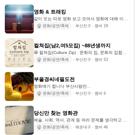
가는 2030모임 가두리 양식장 입니다!! 술만 먹지 않
습관이 좋으신분이나 이쁘신분 ☑️ 자신을 당
아요.같이 취미, 맛집, 문화생활해요🩷 🫧카페투어,
영화 & 트래킹
맛집투어 🫧산책,운동,등산 🫧문화생활,스터디,원데
같이 또는 따로 영화 보고 모여서 영화에 대해 이야
이클래스 🫧피크닉,여행,축제,봉사 등등 🦭남자여자
기 하고, 가볍게 걸으며, 부산의 숨겨진 명소나 문화
문화/공연/축제
∙
부산진구
∙
멤버
19
90-00년생까지 -본모임 포함 3개가능 -타모임 운영
유적지 같은 곳을 탐방 해보려 합니다. 영화 & 트레
진 가능,모임장 불가능 -활발하게 활동해주실 벙미
킹 외에 맛집 탐방, 등산 등등 여러 가지 활동도 같이
새 대환영
해보아요~^^♡
컬쳐집(남2,여5모집) ~88년생까지
🤩 컬쳐집(Culture Zip) : 문화의 집, 문화의 집합체
🥰 🎆 기본회칙 🎇 🌟 논알콜 베이스 신생모임 (술목
문화/공연/축제
∙
부산진구
∙
멤버
53
적 벙X, 맥주 두세잔 정돈 가능) 🌟 영화, 공연, 박람
회, 보드게임, 원데이 및 각종 취미생활 모임 🌟 혼자
하기 힘들었던 활동을 같이해요~ 🙆‍♂️ 가입조건 🙆‍♂️ ✨️
부울경씨네필도전
남자,여자(00~88)_기인원 제외 ✨️ 본 모임 포함 3개
영화얘기 합니다 부산사람만
까지(장르무관) ✨️ 매월 3,000원 모임비 (소모임 프
https://open.kakao.com/o/g8n3kRAi ->오픈채팅
문화/공연/축제
∙
부산진구
∙
멤버
6
리미엄 및 이벤트시 사용) ✨️ 타모임 운영진가능, 모
임장 불가능 ✨️ 가입인사 8시간이내
당신만 찾는 영화관
예술, 사회, 역사, 관계 등 여러 문제를 생각하고 느
낄 수 있는 다양성 영화를 보는 모임입니다. 지인들
문화/공연/축제
∙
해운대구
∙
멤버
46
과 영화를 보러 갈 때 이런 유의 영화를 권하는 건 힘