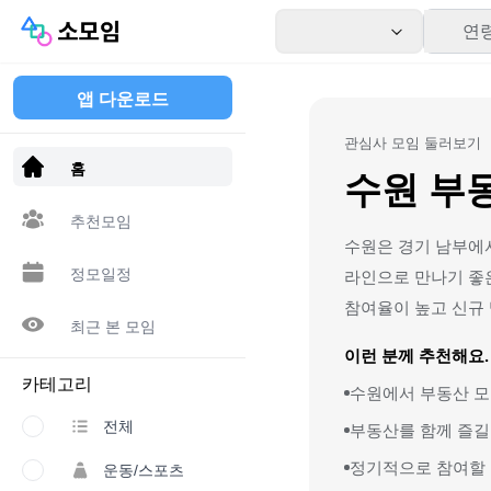
연
앱 다운로드
관심사 모임 둘러보기
홈
수원 부
추천모임
수원은 경기 남부에서
정모일정
라인으로 만나기 좋
참여율이 높고 신규
최근 본 모임
이런 분께 추천해요.
카테고리
수원에서 부동산 모
전체
부동산를 함께 즐길
정기적으로 참여할 
운동/스포츠