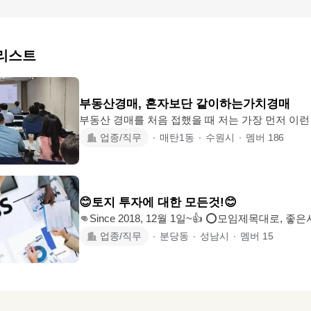
 리스트
부동산경매, 혼자보단 같이하는가치경매
부동산 경매를 처음 접했을 때 저는 가장 먼저 이런 생각이
가 해도 되는 걸까?” 주변에는 ✔ 이미 잘하는 사람들 이야기만 있고 ✔ 단기간에
업종/직무
∙
매탄1동
∙
수원시
∙
멤버
186
돈 벌었다는 말들만 넘쳐나고 ✔ 정작 처음 시작하
않았습니다. 그래서 같이하는 가치경매는 ‘잘하는 사람들만을 위한 공간’이 아니라
이제 시작하려는 사람, 아직 헷갈리는 사람을 기준으로 
하는’ 가치경매인가요? 경매는 혼자 하면 불안하고, 너무 빠르면 위험해지고, 너무
😊토지 투자에 대한 모든것!😊
늦으면 기회를 놓치기 쉽습니다. 그래서 우
👊Since 2018, 12월 1일~👍 ⭕모임제목대로, 좋은사람들과의 인맥모임
⭕Business / 사회 인맥 / 부동산정보 공유 ⭕인간미가 괜찮다고생각하시는 분 환
업종/직무
∙
분당동
∙
성남시
∙
멤버
15
영^^ - 모임 참석후 강퇴할수 있음 (비매너) ♦️부동산 업자는 가입 하실 수 없습니다
♦️ ♦️실질적인 투자 모임 입니다♦️ (1천 만원부터 가