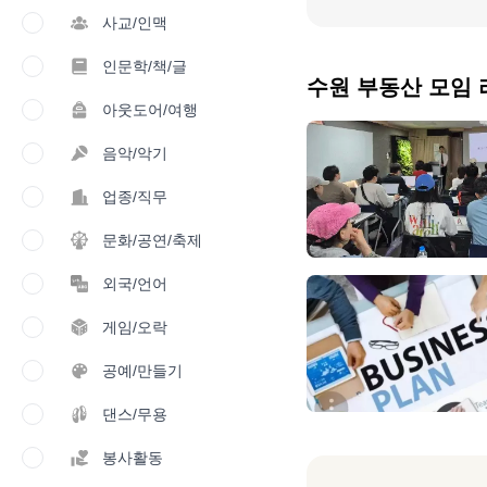
사교/인맥
인문학/책/글
수원 부동산 모임
아웃도어/여행
음악/악기
업종/직무
문화/공연/축제
외국/언어
게임/오락
공예/만들기
댄스/무용
봉사활동