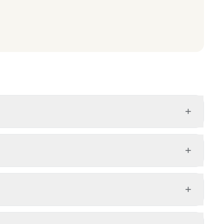
+
+
+