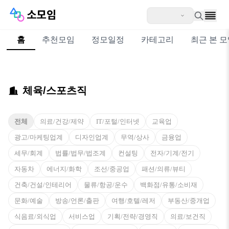
홈
추천모임
정모일정
카테고리
최근 본 
체육/스포츠직
전체
의료/건강/제약
IT/포털/인터넷
교육업
광고/마케팅업계
디자인업계
무역/상사
금융업
세무/회계
법률/법무/법조계
컨설팅
전자/기계/전기
자동차
에너지/화학
조선/중공업
패션/의류/뷰티
건축/건설/인테리어
물류/항공/운수
백화점/유통/소비재
문화/예술
방송/언론/출판
여행/호텔/레저
부동산/중개업
식음료/외식업
서비스업
기획/전략/경영직
의료/보건직