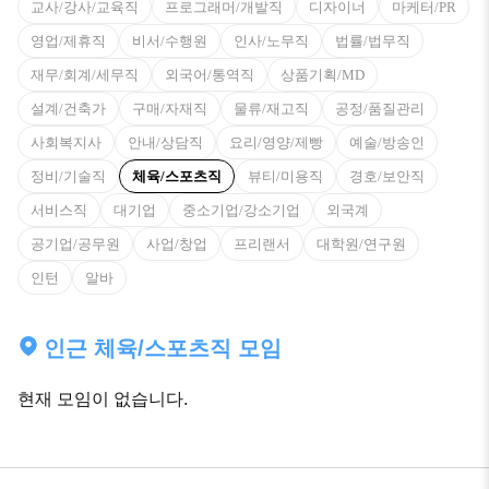
교사/강사/교육직
프로그래머/개발직
디자이너
마케터/PR
영업/제휴직
비서/수행원
인사/노무직
법률/법무직
재무/회계/세무직
외국어/통역직
상품기획/MD
설계/건축가
구매/자재직
물류/재고직
공정/품질관리
사회복지사
안내/상담직
요리/영양/제빵
예술/방송인
정비/기술직
체육/스포츠직
뷰티/미용직
경호/보안직
서비스직
대기업
중소기업/강소기업
외국계
공기업/공무원
사업/창업
프리랜서
대학원/연구원
인턴
알바
인근 체육/스포츠직 모임
현재 모임이 없습니다.