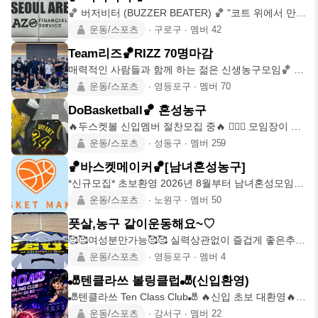
🏀 버저비터 (BUZZER BEATER) 🏀 "코트 위에서 만드
는 최고의 순간" 남녀 누
운동/스포츠
∙
구로구
∙
멤버
42
Team리즈🏀RIZZ 70명마감
매력적인 사람들과 함께 하는 젊은 신생농구모임🏀 리
즈 RIZZ : 카리스마(Carism
운동/스포츠
∙
영등포구
∙
멤버
70
DoBasketball🏀 혼성농구
🔥두스켓볼 신입멤버 절찬모집 중🔥 🙋🏻‍♀️ 모임장이 놀
면서 배우려고 만들었어요! ⛹️
운동/스포츠
∙
성동구
∙
멤버
259
🏀바스켓메이커🏀[남녀혼성농구]
*신규모집* 초보환영 2026년 8월부터 남녀혼성모임으
로 변경됩니다. 안녕하세요!혼성 🏀농
운동/스포츠
∙
노원구
∙
멤버
50
풋살,농구 같이운동해요~♡
🥰🥰여성분만가능🥰🥰 실력상관없이 즐겁게 좋은추억
만들어가요! 1️⃣가입조건 운동 초보자도
운동/스포츠
∙
영등포구
∙
멤버
4
🎳텐클라쓰 볼링클럽🎳(신입환영)
🎳텐클라쓰 Ten Class Club🎳 🔥신입 초보 대환영🔥
볼링에 대한 열정과 재미를
운동/스포츠
∙
강서구
∙
멤버
22