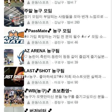
전 하고 싶은데, 상대팀 찾기가 번거
운동/스포츠
∙
강남구
∙
멤버
7
주말 농구 모임
정기 모임이 부담되는 사람들을 모아 번개 느낌으로 농
구를 하고 있습니다. 목표는 항상 즐
운동/스포츠
∙
강남구
∙
멤버
260
🏀PassMate🏀 농구 모임
⛹️‍♀ 가입 희망자는 가입 전 문의 필수 ⛹️‍♂ ✔ 모임 소개
• 경쟁보다 패스와
운동/스포츠
∙
광진구
∙
멤버
46
AZ ARENA 농구팀
♡ 농린이.축린이.등린이 등등 같이 즐겁게 즐기실분들
♡ 좋은사람들을 사귀고싶은분들 ♡ 취
운동/스포츠
∙
구로구
∙
멤버
39
LAST🏀SHOT 농구팀
⛹️‍♂️농구.. 좋아하세요?⛹️‍♀️ 저희 라스트샷은 실력과 승
패 보단 즐기는 농구를
운동/스포츠
∙
마포구
∙
멤버
90
🏀WB(농구)🏀 초보환영~
!농구가 오랫만이신 분들 !농구를 즐기고싶으신 분들 !
남녀노소 농구하실분 모두 환영합니다.
운동/스포츠
∙
중랑구
∙
멤버
69
🏀 버저비터 🏀