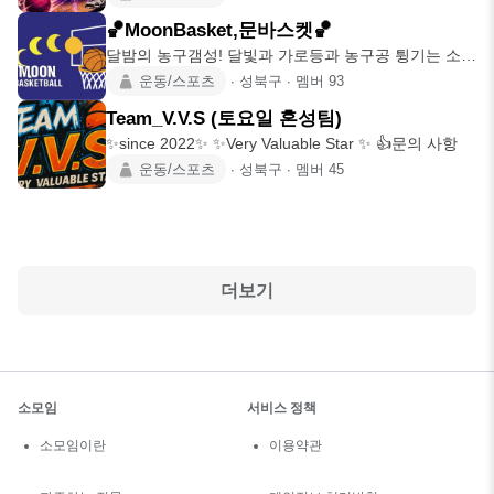
🏀MoonBasket,문바스켓🏀
달밤의 농구갬성! 달빛과 가로등과 농구공 튕기는 소리
의 야외농구를 한 번이라도 맛 본 사
운동/스포츠
∙
성북구
∙
멤버
93
Team_V.V.S (토요일 혼성팀)
✨️since 2022✨️ ✨️Very Valuable Star ✨️ 👍문의 사항
운동/스포츠
∙
성북구
∙
멤버
45
더보기
소모임
서비스 정책
소모임이란
이용약관