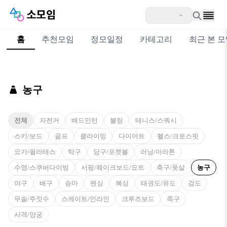
홈
추천모임
정모일정
카테고리
최근 본 
농구
전체
자전거
배드민턴
볼링
테니스/스쿼시
스키/보드
골프
클라이밍
다이어트
헬스/크로스핏
요가/필라테스
탁구
당구/포켓볼
러닝/마라톤
수영/스쿠버다이빙
서핑/웨이크보드/요트
축구/풋살
농구
야구
배구
승마
펜싱
복싱
태권도/유도
검도
무술/주짓수
스케이트/인라인
크루즈보드
족구
사격/양궁