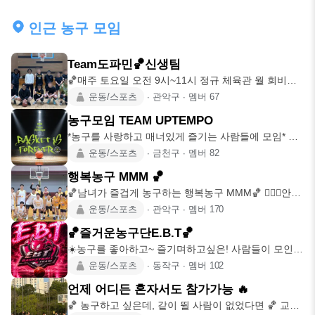
인근 농구 모임
Team도파민🏀신생팀
🏀매주 토요일 오전 9시~11시 정규 체육관 월 회비
20,000원 게스트로 참석시 1회
운동/스포츠
∙
관악구
∙
멤버
67
농구모임 TEAM UPTEMPO
*농구를 사랑하고 매너있게 즐기는 사람들에 모임* 농
구를 사랑하고 즐기는 사람을 환
운동/스포츠
∙
금천구
∙
멤버
82
행복농구 MMM 🏀
🏀남녀가 즐겁게 농구하는 행복농구 MMM🏀 🙋🏻‍♀️안녕
하세요🙋🏻‍♂️즐겁게 농구하는 '
운동/스포츠
∙
관악구
∙
멤버
170
🏀즐거운농구단E.B.T🏀
☀️농구를 좋아하고~ 즐기며하고싶은! 사람들이 모인
농구동호회입니다~!🤗 ☀️실력에 상관없
운동/스포츠
∙
동작구
∙
멤버
102
언제 어디든 혼자서도 참가가능 🔥
🏀 농구하고 싶은데, 같이 뛸 사람이 없었다면 🏀 교류