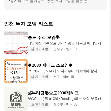
정기적으로 참여할 수 있는 투자 모임을 찾는 분
인천 투자 모임 리스트
송도 주식 모임🌟
매일아침 카톡으로 경제시황을 나누고 매매일지로
서로의 피드백을 공유하고 긍정적인 마인드로 서로
자기계발
∙
연수구
∙
멤버
21
를 다독이며 성장해나가는 모임입니다. 주식을 하고
계시거나 열정을 가지고 공부해보고 싶은분들 환영
합니다 24시간 이내 자기소개 작성필
🍀2030 재테크 소모임🍀
📌 "재테크, 도대체 어디서부터 시작해야 할까?" 주
변은 다 투자한다 하고, 나는 아직 통장 관리도 막막
자기계발
∙
서구
∙
멤버
10
하다면? 📈주요 내용 - 분기별 2-3회 대면/비대면 세
미나 운영 - 개별 멘토링 및 코칭 - 오픈채팅을 통한
최신 금융 이슈 공유 🙌 추천 대상 - 올바른 월급 관
💰부리딩📚송도2030재테크
리 시스템을 만들어 재테크를 하고 싶으신 분 - 주
부(Wealth)를 리딩(L•Reading)하는 모임 부동산🏠 |
식, 펀드, ETF의 차이점과 올바른 활용 방법을 모르
주식📈 | 독서📚 | 💻SNS•AI | 👣임장 재테크,독서를
자기계발
∙
연수구
∙
멤버
85
는데 배워보고 싶으신 분 - 어려운 금융 지식을 쉽고
통해 각자의 '확신' 을 찾는 모임입니다. 돈을 버는
재미있게 공부하고 싶으신 분 🫧24시간 내에 가입인