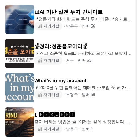
실력과 돈을 담을 수 있는 그릇을 키웁니다. 무지성
사 작성해주시면 오픈 채팅방 안내 도
공감보단 성장에 필요한 대화를 지향합니다. 듣기
📊AI 기반 실전 투자 인사이트
좋은 말보다 필요한 말을 나눕니다. ▪️월 2~4회 "송
📍전문가와 함께 만드는 주식 투자 기준 📍숫자로
도" 카페 • 스터디룸 등에서 진행 매일 단톡방에 경
판단하는 투자 기준 📍AI 기반 재무제표 기업 분석 ❗️
자기계발
∙
남동구
∙
멤버
56
제 • 마인드셋 관련 정보 제공 📱Daily Morning
뉴스로 투자하면 항상 늦습니다. “투자는 결국 숫자
Insight : 시황 • 뉴스 • 마인드셋 🗓️ Monthly Insight:
다. 숫자를 모르면 시장의 흐름도 보이지 않는다.”
📈 주식 시장에서 돈이 어디로 움직이는지 숫자로
💰청라:청춘을모아라💰
먼저 읽습니다. 👉 흔들리지 않는 투자 기준이 생깁
내 작고 소중한 월급💵 관리하고 모은다고 모았지만
니다. 📍AI로 기업 분석과 투자 판단을 검증하고, 회
사라진 내 월급⁉️ 🗣내 돈 모으기를 위한 금융 현직
자기계발
∙
서구
∙
멤버
53
계사 시선으로 돈의 흐름과 산업 구조를 숫자로 해
자가 알려주는 금융세미나 ❗️재테크에 관심있는 사람
석합니다. ✅강의 진행 방식 1. 매주 or 격주 일요일
🙋🏻‍♂️ 난 잘하고 있나 ✔️ 하기 ❗️시황분석 하고 주린이
진행 (비용: 무료) 2. 진행 시간: 약 1시간 • 실제 기
에서 주식왕 되기👑 ❗️내집마련, 부동산 투자 알아보
What’s in my account
기🏠 ❗️경제기사 함께 읽기📰 💡심심할때 번개로 맥
💰 2030을 위한 함께하는 재테크 소모임 💡 ✔️ 가입
주한잔까지~~ 지나간 청춘을 후회하지 말고 청춘일
인사, 게시판 확인 필수 요즘 ‘부’와 관련된 책이 쏟
자기계발
∙
부평구
∙
멤버
56
때 관리하자!! ✅가입인사 필수 ✅공지사항 필수
아지지만, 그대로 따라 해서 부자가 된 사람… 주변
에 많지 않죠. 💡 경제적 자유를 이루는 진짜 방법은
단 하나, ✔️ 결단력 있게 시작하고 ✔️ 남들보다 한발
1 🅿🅴🆁🅲🅴🅽🆃
빠르게 움직이며 ✔️ 전략적으로 투자하는 것 이 소
혼자 버티는 영업은 끝. 이제는 같이 성장합니다. ✔️
모임은 금융권 현직자가 직접 여러분이 평범한 방법
실적이 들쑥날쑥한 분 ✔️ 방향이 흔들리는 분 ✔️ 제
자기계발
∙
남동구
∙
멤버
1
에서 벗어나 ‘진짜 부를 만드는 전략’을 세울 수 있도
대로 배우고 싶은 분 “잘하는 사람 1명보다 포기하
록 돕습니다. 👣 이런 분이라면 꼭 함께하세요 어디