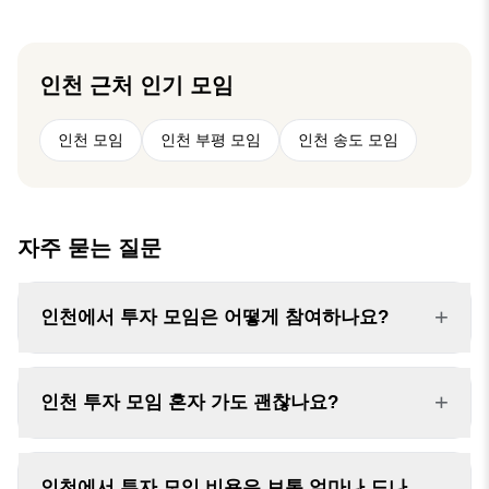
지 않는 팀이 더 강합니다.” 📍이 방은 단순 정보 공
서부터 시작해야 할지 막막한 재테크 입문자 근로소
유가 아닌 👉 실전 영업 / 멘탈 / 습관 / 결과까지 만
득만
드는 공간입니다. 🔥 운영 원칙 핑계 금지 / 실행 우
선 비교 NO → 성장 YES 정보는 나누고, 결과로 증
인천
근처 인기 모임
명 부정적인 말보다 해결책 공유 설계사 프리랜서
이직고민중 보험상품이 아닌 성장을 위한 영업 노하
인천 모임
인천 부평 모임
인천 송도 모임
우및 금융지식 강의및 공유 단순 친목 모임 아닙니
다.
자주 묻는 질문
+
인천에서 투자 모임은 어떻게 참여하나요?
+
인천 투자 모임 혼자 가도 괜찮나요?
인천에서 투자 모임 비용은 보통 얼마나 드나