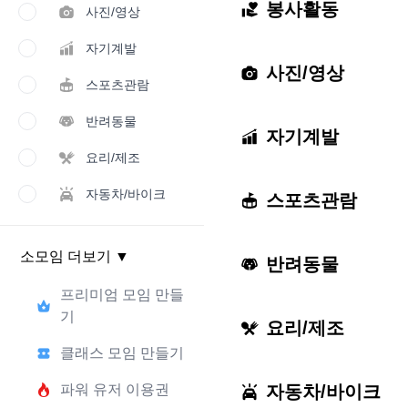
봉사활동
사진/영상
자기계발
사진/영상
스포츠관람
반려동물
자기계발
요리/제조
자동차/바이크
스포츠관람
소모임 더보기
▼
반려동물
프리미엄 모임 만들
기
요리/제조
클래스 모임 만들기
파워 유저 이용권
자동차/바이크