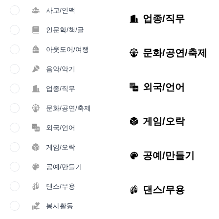
사교/인맥
업종/직무
인문학/책/글
아웃도어/여행
문화/공연/축제
음악/악기
외국/언어
업종/직무
문화/공연/축제
게임/오락
외국/언어
게임/오락
공예/만들기
공예/만들기
댄스/무용
댄스/무용
봉사활동