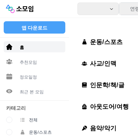
연
앱 다운로드
운동/스포츠
홈
추천모임
사교/인맥
정모일정
인문학/책/글
최근 본 모임
아웃도어/여행
카테고리
전체
음악/악기
운동/스포츠