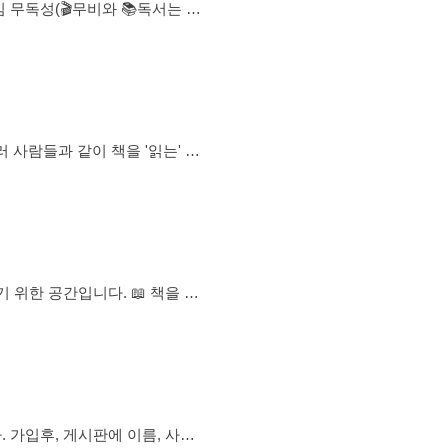
 무
서와 소통(영화 외 정모 시) - 소설책, 만화책, 필사, 공부
들과의 대화
음으로써 지식의 지평을 늘려가는
 지킬려고 노력합니다. 날씨
공간입니다. 📖 책을 통
 관계
타임 통역사입니다🫶🏻 ⭐️독
사는