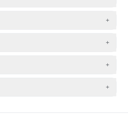
+
+
+
+