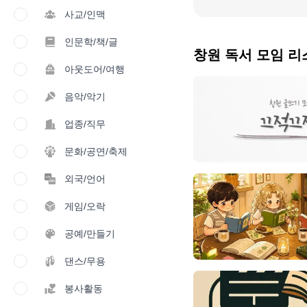
사교/인맥
인문학/책/글
창원 독서 모임 리
아웃도어/여행
음악/악기
업종/직무
문화/공연/축제
외국/언어
게임/오락
공예/만들기
댄스/무용
봉사활동