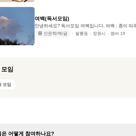
요? 😎 📖기수가 아닌 시즌으로 변경 시즌6😊 1. 레프 톨스토이 <안나카레니나> 1-
3 민음사 2. 마르셀 푸르스트< 잃어버린 시간을 찾아
<유리알 유희> 1,2 민음사 ✨ 타 독서모임과는 성격이 좀 달라요.(토론보다 읽기 목
여백(독서모임)
표달성 및 책 내용 이
안녕하세요? 독서모임 여백입니다. 여백 : 종이 따위에, 글씨를 쓰거나 그림을 그리
고 남은 빈 자리 책을 매개로 다른 사람과 함께 자연스럽게 마음 속 얽힌 실타래를
인문학/책/글
∙
팔룡동
∙
창원시
∙
멤버
19
풀어보고자 합니다. 모임운영방침 1. 시간 : 격주 수요일 19:30~21:30 2. 인원 : 6명
(7명) 3. 장소 : 팔용동 할리스커피 4. 내용 4.1 자유독서 모임으로 소개하고 싶은 책
을 읽고 소감을 이야기 해주세요. . 19:30~20:30 - 자기소개 - 기쁜 일 공유 (감정 표
현하기) . 20:30~21:30 - 책 소개&소감
 모임
해 모임
임은 어떻게 참여하나요?