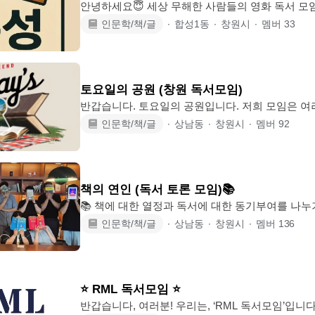
안녕하세요😇 세상 무해한 사람들의 영화 독서 모임 무독성(🎬무비와 📚독서는
해하다) 입니다! 창원/ 마산/진해 같이 영화 보고 독서도 하면서 소통해요!! (만화도
인문학/책/글
∙
합성1동
∙
창원시
∙
멤버
33
좋아유 ) ✏️이름설정: 닉네임/출생년도/성별/ 사는동 ✏️나이제한: 20~35세(91년생
까지) ✏️모임일시: 매주 화 or 금 19:30 📝모임 컨텐츠 1️⃣ 영화와 소통(월 1-2회) -
카페 대관하여 시청 - 영화관에서 시청(재밌는 영화가 나오면 그때그때 바로 보러
갑시다😄) 2️⃣ 독
토요일의 공원 (창원 독서모임)
반갑습니다. 토요일의 공원입니다. 저희 모임은 여러 사람들과 같이 책을 '읽는' 것
이 주 목적인 모임입니다. 책을 읽는 것을 좋아하고 남들과 같이 읽으며 높은 집중
인문학/책/글
∙
상남동
∙
창원시
∙
멤버
92
력과 다양한 책과 생각들을 만날 수 있는 경험을 드립니다. 다른 사람
도 좋은 부분도 있디만 가장 중요한 것은 책을 읽
게 더 중요한 가치라고 생각하여 독서시간은 철저하게
가 좋은 날에는 주로 공원에서 돗자리펴고 힐링하면서 독서를 진행하며 날씨로 제
책의 연인 (독서 토론 모임)📚
한 시 카페에서 같이 독서(40분) 휴식 및 대화(2
📚 책에 대한 열정과 독서에 대한 동기부여를 나누기 위한 
해 삶과 다양한 이슈들에 대한 생각들을 공유하고 잠시나마 '삶의 쉼표'가 될 수 있
인문학/책/글
∙
상남동
∙
창원시
∙
멤버
136
는 모임을 만들어 나가도록 끊임없이 노력하겠습니다. 📖현재는 수요가 없는
로 영어모임이 진행되고 있지 않습니다! (희망 인원이 생길 시 다시 진행될 예정입
니다) 👩🏻‍💻(모임장): '책의 연인'이라는 독서관련 유튜브 채널을 운영하고 있고,
'나디오' 어플에서 오디오 작가로 활동하고 있으며, 풀
⭐️ RML 독서모임 ⭐️
서모임⭐️ 1.
반갑습니다, 여러분! 우리는, ‘RML 독서모임’입니다. 가입후, 게시판에 이름, 