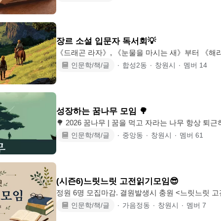
19:30 - 용호동 인근 카페 - 1시간 독서 + 1시간 자유 대화 ✔ 각자 읽고 싶은 책 자
유롭게 ✔ 가볍게 느낀 점 공유 + 일상 이야기 ✔ 리뷰 부담 없음 ✔ 전자책 / 공부도
가능 🔥 취미모임 맛집, 영화, 보드게임, 야구 등 편하게 어울릴 수 있는 벙도 자주
열려요 📌 모임 안내 - 90~02년생 (신규 기준)
장르 소설 입문자 독서회💡
《드래곤 라자》, 《눈물을 마시는 새》부터 《해리
《전지적 독자 시점》, 《화산귀환》까지. 이름은 많이 들어봤지만 막상 시작하기
인문학/책/글
∙
합성2동
∙
창원시
∙
멤버
14
어려웠던 장르소설을 함께 읽는 모임입니다. 완독 못 해도 OK, 감상만 나눠도 OK.
판타지, 무협, SF, 웹소설 등 장르 소설을 처음 
주세요. 🩵 ➖➖➖➖➖➖ • 주 1회, 편안하게 함께하는 독서·대화 모임 (화·목·금 중
19:30) • 읽은 분량 내에서 자유롭게 이야기 • 작품
성장하는 꿈나무 모임 🌳
너 · 여미새 ·
🌳 2026 꿈나무 | 꿈을 먹고 자라는 나무 항상 퇴근하면 녹초 🥲 휴대폰 릴스 스크
롤 몇 번 내리면 잘시간..? 👀 🌳성장하는 꿈나무들의 공간🌳 🍀1년 동안 1,000명이
인문학/책/글
∙
중앙동
∙
창원시
∙
멤버
61
함께한 공간 🍀 여러 사람들과 협업하고 싶은 분 ! 
시고 싶은 분 ! 🍀 고민을 나누고, 꿈을 더 키우고 싶은 분 ! 🖇️ 가치 있게 일하는 사
람들의 연결고리 🖇️ 각자의 생각을 나누며 가능성 앞으로 나아가는 사
(시즌6)느릿느릿 고전읽기모임😎
정원 6명 모집마감. 결원발생시 충원 <느릿느릿 고전읽기 모임 시즌6> ✨빨리가려
면 혼자가고, 멀리가려면 함께가라✨ 읽어내고 싶은 책이 있어서 시작했어요. 읽고
인문학/책/글
∙
가음정동
∙
창원시
∙
멤버
7
싶고, 궁금한데, 엄두가 안나는 책들, 있으시죠..?