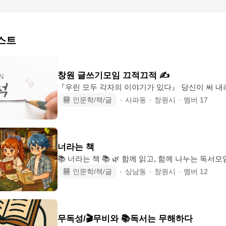
스트
창원 글쓰기모임 끄적끄적 ✍️
『우린 모두 각자의 이야기가 있다』 당신이 써 내려간 한 줄의 문장이 누군가의
마음에 닿은 적 있으신가요? 모두의 이야기를 담아내는 곳 안녕하세요
인문학/책/글
∙
사파동
∙
창원시
∙
멤버
17
이들의 공방 여기는 '끄적끄적'입니다. 💛정기모임(목요일 오후 7시)💛 (모임시간
19:00~21:00 - 뒷풀이 참여 자유) 🧡자유모임(누구나 자유롭게)🧡 - 글쓰기 이외의
취미활동을 함께해요 ex) 전시회, 보드게임 등
너라는 책
📚 너라는 책 📚 🌿 함께 읽고, 함께 나누는 독서모임 ☕ 책 한 권보다 더 깊은 이야
기를 사람들과 함께 나눠요. 🌸 독서 초보도 부담 없이 환영합니다!
인문학/책/글
∙
상남동
∙
창원시
∙
멤버
12
━━━━━━━━━━━━━━ 📖 가입조건 1. 연령 : 92~05년생 2. 성별 : 제한 없
음 3. 월회비 : 없음 4. 정원 : 12명 5. 거주지 : 창원 ✔ 독서 초보 환영
━━━━━━━━━━━━━━ 📖 너라는 책 1. 매주 토요일 오전 10:30 ~ 13:00 2.
함께 모여 1시간 정도 독서 후 자유로운 독서 나눔 
무독성/🎬무비와 📚독서는 무해하다
하게 이야기