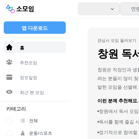
연
앱 다운로드
관심사 모임 둘러보기
홈
창원 독
추천모임
창원은 직장인과 생
정모일정
려는 분들이 많이 찾
발한 모임을 선별해
최근 본 모임
이런 분께 추천해요.
카테고리
창원에서 독서 모임
전체
독서를 함께 즐길 
정기적으로 참여할 
운동/스포츠