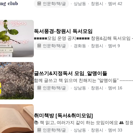
지역(예, 창원, 마산, 진해 등),나이 등을 소개해주세요 우리 모임은 지난 2022
인문학/책/글
∙
상남동
∙
창원시
∙
멤버
42
월부터 오픈 카톡방 'RML 독서모임'을 기반으로 지금까지 운영되어오고 있습니다.
우리는 알게 모르게 학연, 지연, 혈연 이렇게 3연으로 
독서모임에 오신 여러분들은 3연보다 더 귀중한 ‘책연’
는 문학, 철학, 심리학, 경제학, 자기계발서, 과학 등.. 소설, 비소설을 망라한 전
독서풍경-창원시 독서모임
르의
■■■■■모임 운영 공지■■■■■ 창원&김해 독서모임 - 독서풍경 since 19. 7. 나이 제
한있음 - 남자 : 80년생 이상, 여자 78년생 이상 <가입 후 필독내용 안내입니다> 1.
인문학/책/글
∙
경화동
∙
창원시
∙
멤버
9
정모운영 방식 -정모에 참석한 멤버들이 추천 도서 
서 📕📙한 권 이상 읽은 후 📙📕정모에서 독서 감상 공유 및 도서 소개를 합니다 -
현재 카톡 오픈채팅방에서 정모 공지사항 등을 확인
방에 입장해주세요 2. 정모일시 : 매월 둘째
글쓰기&지정독서 모임_알맹이들
함께 글쓰고 책 읽으며 친해지는 "알맹이들" ---------------------------------- 소중한 것
들과 소중해질 것들을 또렷히 바라보며, 보다 다정하고, 가까워지기 위해 쓰고 읽
인문학/책/글
∙
상남동
∙
창원시
∙
멤버
16
습니다. 함께 모여 적어 내려가고 이야기를 나누며, 글 그리고 글쓰기와 친해지다
보면 텍스트를 통해 세상을 표현하고 이해하지 않
영입니다. 부담없이 놀러 오세요. ---------------------------------- □ 월 4회, 격주 2회 글
쓰기 모임(알맹이들) ○ 평일 : 1930시 ~
취미책방 [독서&취미모임]
📚 책 읽고, 여러가지 같이 하는 모임이에요 👥 정원 33명 (정원 마감) 책은 읽고 싶
은데, 혼자서는 잘 안 읽히셨다면 같이 읽어봐요! 📖 자유독서 - 매주 목(또는 금)
인문학/책/글
∙
상남동
∙
창원시
∙
멤버
33