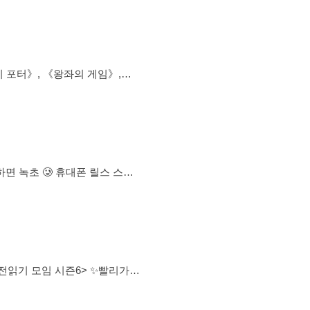
 포터》, 《왕좌의 게임》,
읽어보는 분들도 부담 없이 참여해
 추천 및 입문작 소개 가능 • 비매
 집중이 필요 할 때, 초집중 하
람들의 이야
기 🔖 ✅ 모임장 스마트스토어, 북카페, 마케터, 요식업, 작가 등 다양하게 활동하고
 천천히 조금씩 같이 읽어 볼까