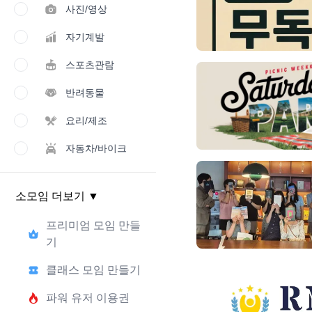
사진/영상
자기계발
스포츠관람
반려동물
요리/제조
자동차/바이크
소모임 더보기
▼
프리미엄 모임 만들
기
클래스 모임 만들기
파워 유저 이용권