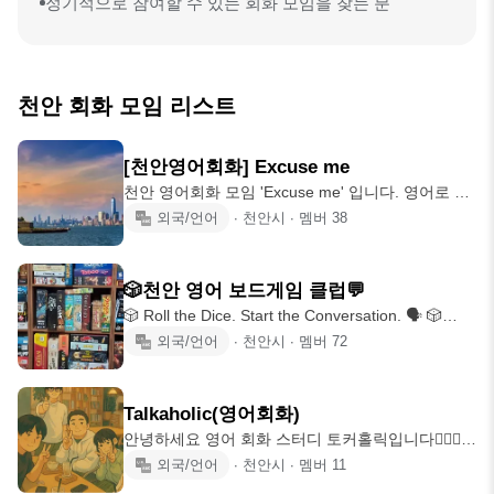
정기적으로 참여할 수 있는 회화 모임을 찾는 분
천안 회화 모임 리스트
[천안영어회화] Excuse me
천안 영어회화 모임 'Excuse me' 입니다. 영어로 말
하는 연습 함께해요! ✔️ 영문 뉴스기사 읽고 질문에
외국/언어
∙
천안시
∙
멤버
38
답변하기 ✔️ 오픽(영어말하기역량시험) 질문에 답하
기 ✔️ 다양한 주제로 프리토킹 👉 매주 수요일
19:30 ~ 21:30 동안 진행해요. 👉 토요일 번개형식
🎲천안 영어 보드게임 클럽💬
의 모임도 가능해요. 👉 장소는 미리 공지 해드리니
🎲 Roll the Dice. Start the Conversation. 🗣 🎲
참석 눌러주세요. ⭐️ 가입 후 24시간 내 가입인사 필
Board Games & Social Events 🤝 Friendly
외국/언어
∙
천안시
∙
멤버
72
수 ⭐️ 나이제한 1998년생-1981년생 ⭐️ 2개월 이상
Conversation 💬 🗣 English mainly (Korean
불참시 강퇴 ️️⭐️ 비매너 3회 접수시 강퇴
welcome) ✅ No membership fees 📍 Areas: 신불
당 & 배방 ⏱️ 90–120 minutes 🗓 Usual meeting
Talkaholic(영어회화)
weeks: 1st, 3rd & last week of each month • Fri &
안녕하세요 영어 회화 스터디 토커홀릭입니다🙇🏻‍♂️ ❗️
Sat evenings (starting around 7–8 PM)
일시 및 장소 - 매주 1회 2시간 - 요일,시간 추후 결
외국/언어
∙
천안시
∙
멤버
11
정 - 장소 : 신부동 카페 ❗️진행 방식 1. 두시간동안 자