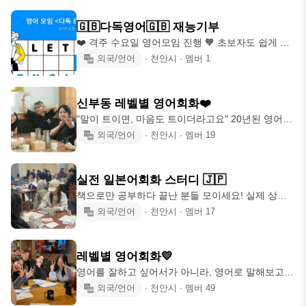
유롭게 대화 or 2. 한시간 프리토킹 후 주제 관련 대
화 두 방식 중 하나를 택해 이야기를 나눕니다. ❗️모
🇬🇧다독영어🇬🇧 재능기부
집 인원 - 미정 - 나이 : 05-95년생 ❗️회비 - 없음 (커피
❤️ 격주 수요일 영어모임 진행 🧡 초보자도 쉽게 참
값은 본인부담) 스터디원끼리 부담없고 친근한 분위
여할 수 있는 모임 💛 독서, 보드 연계모임 💚 동아리
외국/언어
∙
천안시
∙
멤버
1
기에서 스터디를 진행하고 있습니다. 일부 스터디원
방 구비 (성정동/회비있음) 💙 가입제한: 20~39세 💜
이 취업 및 기타사유로 참석이
가입 한 달 이내 참여必 ✅ 좋은 사람들과 다양한 경
험을 하고 싶으시다면 다독영어로:)
신부동 레벨별 영어회화❤️
"말이 트이면, 마음도 트이더라고요" 20년된 영어스
피킹클럽. 왕왕초보~고급레벨까지 16단계 팀 구성!
외국/언어
∙
천안시
∙
멤버
19
누적회원 70만명, 전국 30개 지점 오프라인 1만 5천
명 통일된 컨텐츠 CNN에 소개된 국냐최대 No.1 영
어회화스터디 컬컴, 함께 스피킹연습, 문화이벤트,
실전 일본어회화 스터디 🇯🇵
파티, 여행, 회식, 영어보드게임, 레크레이션까지 함
책으로만 공부하다 끝난 분들 모이세요! 실제 상황
께해요! 📍위치 : 천안 동남구 만남로 52, 문타워 7층
회화 연습 여행, 카페, 쇼핑, 일상 표현 매 모임마다
외국/언어
∙
천안시
∙
멤버
17
❤️스터디 문의는 게시판에 공지 링크 클릭❤️ 📞
주제 제공 "아는 일본어 -> 쓰는 일본어"로 바꿔드립
01025290553 (소모임에서 연락드린다고 말씀해주
니다. 왕초급, 중, 고급, 일본사람 환영!! 📌위치 : 천
시면 빠른 안내 가능하십니다!)
안 서북구 불당 33길 35, 5층 🍀스터디 문의는 게시
레벨별 영어회화💛
판에 공지 링크 클릭🍀 📞01028330553 (소모임에
영어를 잘하고 싶어서가 아니라, 영어로 말해보고
서 연락드린다고 말씀 해주시면 빠른 안내 가능합니
싶어서 오는 곳. 왕초보부터 고급까지, 16단계 레벨
외국/언어
∙
천안시
∙
멤버
49
다!)
별 소그룹 스피킹. 여긴 단순한 스터디가 아니에요.