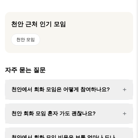
영어로 이야기하고, 문화 이벤트도 하고, 파티도 가
고, 여행도 가고, 사람을 만나는 공간이에요. 📍위치
: 천안 서북구 불당 33길 35 5층 ❤️스터디 문의는 게
시판에 공지 링크 클릭❤️ 📞01028330553 (소모임
천안
근처 인기 모임
에서 연락드린다고 말씀해주시면 빠른 안내 가능하
십니다!)
천안 모임
자주 묻는 질문
+
천안에서 회화 모임은 어떻게 참여하나요?
+
천안 회화 모임 혼자 가도 괜찮나요?
천안에서 회화 모임 비용은 보통 얼마나 드나