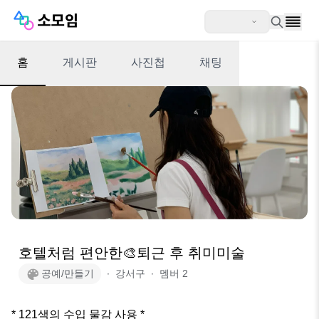
홈
게시판
사진첩
채팅
호텔처럼 편안한🎨퇴근 후 취미미술
공예/만들기
∙
강서구
∙
멤버
2
* 121색의 수입 물감 사용 * 
