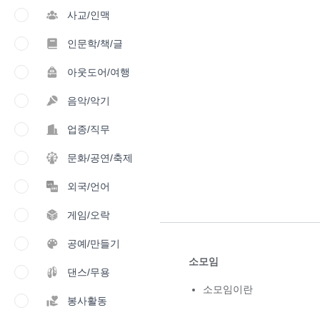
사교/인맥
인문학/책/글
아웃도어/여행
음악/악기
업종/직무
문화/공연/축제
외국/언어
게임/오락
공예/만들기
소모임
댄스/무용
소모임이란
봉사활동