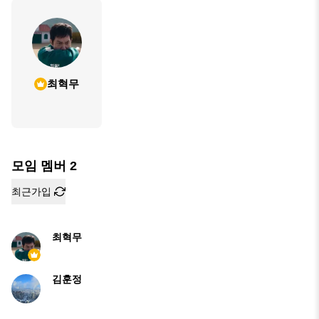
최혁무
모임 멤버
2
최근가입
최혁무
김훈정