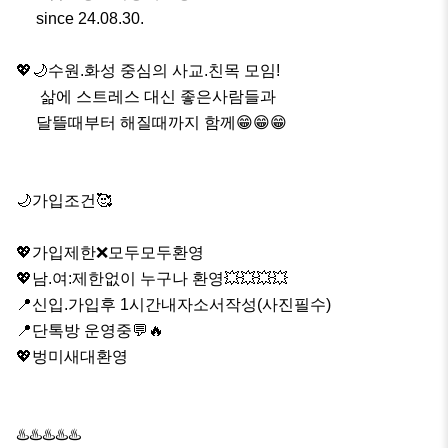
     since 24.08.30.

💖🌙수원.화성 중심의 사교.친목 모임!

      삶에 스트레스 대신 좋은사람들과

     달뜰때부터 해질때까지 함께😁😁😁

🌙가입조건🥰

💖가입제한❌모두모두환영

💖남.여:제한없이 누구나 환영💥💥💥💥

📍신입.가입후 1시간내자소서작성(사진필수)

📍단톡방 운영중💬🔥

💖벙미새대환영

♨️♨️♨️♨️♨️
