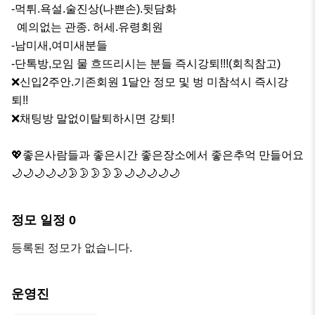
-먹튀.욕설.술진상(나쁜손).뒷담화

  예의없는 관종. 허세.유령회원

-남미새,여미새분들

-단톡방,모임 물 흐뜨리시는 분들 즉시강퇴!!!(회칙참고)

❌신입2주안.기존회원 1달안 정모 및 벙 미참석시 즉시강
퇴!! 

❌채팅방 말없이탈퇴하시면 강퇴!

💖좋은사람들과 좋은시간 좋은장소에서 좋은추억 만들어요
🌙🌙🌙🌙🌙🌛🌛🌛🌛🌛🌙🌙🌙🌙🌙
정모 일정
0
등록된 정모가 없습니다.
운영진