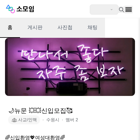
홈
게시판
사진첩
채팅
🌙뉴문 💥💥신입모집🥰
사교/인맥
∙
수원시
∙
멤버
2
🌈신입환영💖여성대환영🌈
