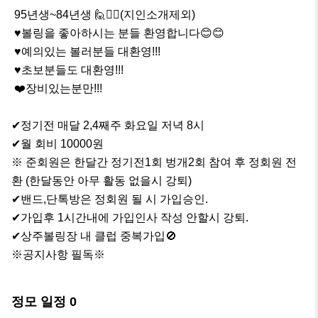
 95년생~84년생 🙋🙋‍♀️(지인소개제외)

 ♥️볼링을 좋아하시는 분들 환영합니다😊😊

 ♥️예의있는 볼러분들 대환영!!!

 ♥️초보분들도 대환영!!!

 ❤️장비있는분만!!!

✔정기전 매달 2,4째주 화요일 저녁 8시

✔월 회비 10000원

※ 준회원은 한달간 정기전1회 벙개2회 참여 후 정회원 전
환 (한달동안 아무 활동 없을시 강퇴)

✔밴드,단톡방은 정회원 될 시 가입승인.

✔가입후 1시간내에 가입인사 작성 안할시 강퇴.

✔상주볼링장 내 클럽 중복가입🚫

※공지사항 필독※
정모 일정
0