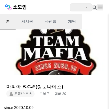
홈
게시판
사진첩
채팅
마피아 B.C🎳(쌍문나이스)
운동/스포츠
∙
도봉구
∙
멤버
20
since 2020.10.09
