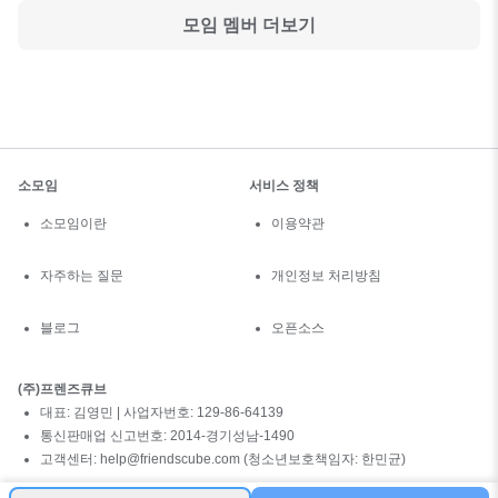
모임 멤버 더보기
소모임
서비스 정책
소모임이란
이용약관
자주하는 질문
개인정보 처리방침
블로그
오픈소스
(주)프렌즈큐브
대표: 김영민 | 사업자번호: 129-86-64139
통신판매업 신고번호: 2014-경기성남-1490
고객센터: help@friendscube.com (청소년보호책임자: 한민균)