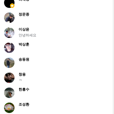
정문종
이상윤
안녕하세요
박상훈
송동원
창용
ㅋ
한흥수
조성환