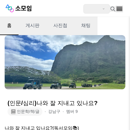
홈
게시판
사진첩
채팅
(인문/심리)나와 잘 지내고 있나요?
인문학/책/글
∙
강남구
∙
멤버
9
나와 잘 지내고 있나요?(독서모임📚)
