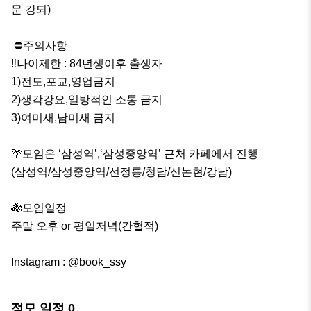
문 강퇴)

 ⛔️주의사항

‼️나이제한 : 84년생이후 출생자

1)전도,포교,영업금지

2)생각강요,일방적인 소통 금지

3)여미새,남미새 금지

🌴모임은 ‘삼성역’,‘삼성중앙역’ 근처 카페에서 진행

(삼성역/삼성중앙역/선정릉/청담/신논현/강남)

🎋모임일정 

주말 오후 or 평일저녁(간헐적)

Instagram : @book_ssy
정모 일정
0