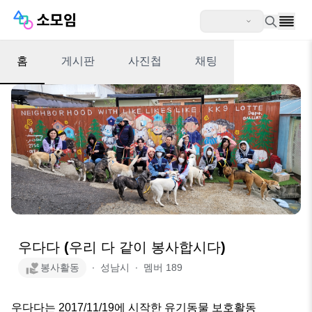
홈
게시판
사진첩
채팅
우다다 (우리 다 같이 봉사합시다)
봉사활동
∙
성남시
∙
멤버
189
우다다는 2017/11/19에 시작한 유기동물 보호활동 
