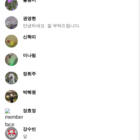
홍승미
권영현
안녕하세요. 잘 부탁드립니다.
신똑띠
이나림
정희주
박혜원
장효정
강수빈
얗