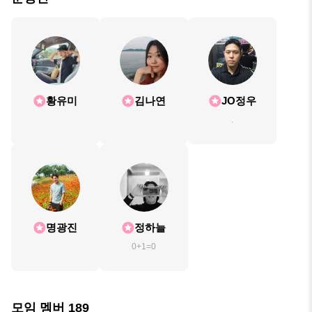
황유미
김나연
JO정우
.
명광진
정하늘
0+1=0
모임 멤버
189