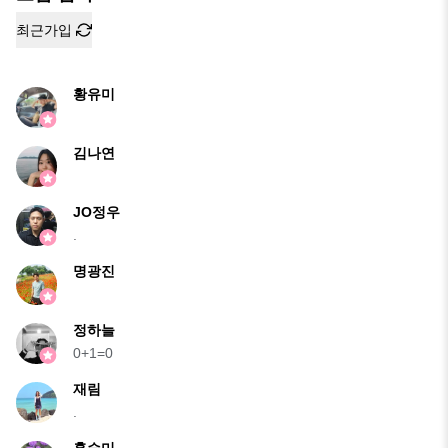
최근가입
황유미
김나연
JO정우
.
명광진
정하늘
0+1=0
재림
.