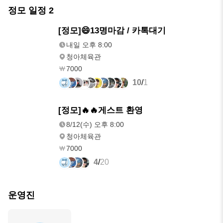
정모 일정
2
내일
[정모]😄13명마감 / 카톡대기
오후 8:00
내일 오후 8:00
청아체육관
7000
10
/
1
8/12(수)
[정모]🔥🔥게스트 환영
오후 8:00
8/12(수) 오후 8:00
청아체육관
7000
4
/
20
운영진