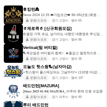
🫅킹턴👸
Since 2024.12.25 👑가입조건👑 90~05년생 (회원 지
인은
운동/스포츠
∙
경기 고양시
∙
멤버
65
🥤제로콕🥤 [신규회원모집]
🌼열정 가득 초심, 낯가리는 내향인 대환영🌼 🌸신입이
잘 적응하고 즐겁게
운동/스포츠
∙
경기 고양시
∙
멤버
86
Vertical(팀 버티컬)
🏸목요일은 버티컬과 함께✨ 🔥즐겁고 열정적으로 운
동하실분 모십니다🙌🏻 내
운동/스포츠
∙
경기 고양시
∙
멤버
36
오늘도 헛스윙🏸(남자마감)
⭐️헛스윙이 풀스메싱되는 그날까지!⭐️ (110명 마감) 👍
초보와 고수
운동/스포츠
∙
경기 고양시
∙
멤버
107
배드민턴[MAZURA]
[𝐒𝐢𝐧𝐜𝐞 𝟐𝟎𝟐𝟓.𝟎𝟏.𝟎𝟒] 𝐌𝐀𝐙𝐔𝐑𝐀_마주라 현재 인원 모집중
운동/스포츠
∙
경기 파주시
∙
멤버
90
루리 배드민턴