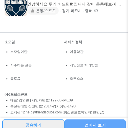
안녕하세요 루리 배드민턴입니다 같이 운동해보려 모
임을 만들었습니다 ●
운동/스포츠
∙
경기 파주시
∙
멤버
49
소모임
서비스 정책
소모임이란
이용약관
자주하는 질문
개인정보 처리방침
블로그
오픈소스
(주)프렌즈큐브
대표: 김영민 | 사업자번호: 129-86-64139
통신판매업 신고번호: 2014-경기성남-1490
고객센터: help@friendscube.com (청소년보호책임자: 한민균)
공유하기
앱에서 보기