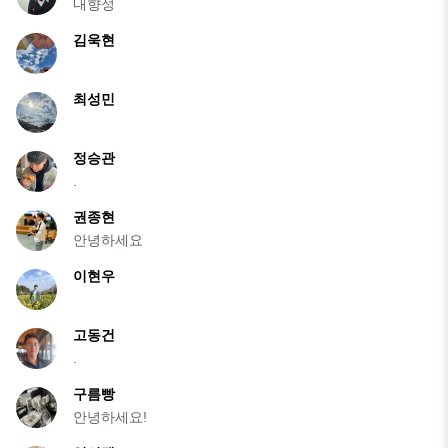
내향성
김욱현
최성민
정승관
.
권종현
안녕하세요
이현우
고동건
.
구름빵
안녕하세요!