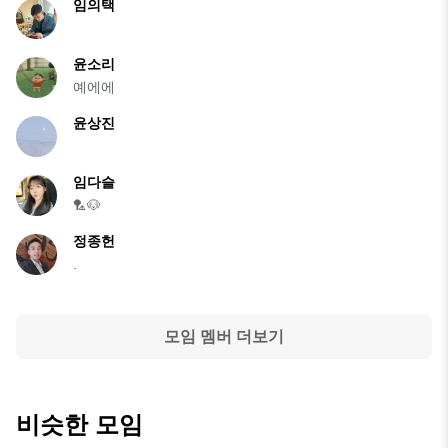
임의택
윤소리
예에에
윤상진
임다슬
🏸🐶
정종헌
.
모임 멤버 더보기
비슷한 모임