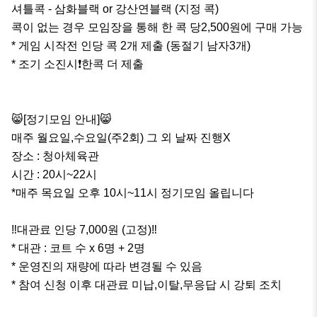
셔틀콕 - 삼화블랙 or 강산연블랙 (지정 콕)

콕이 없는 경우 모임장을 통해 한 콕 당2,500원에 구매 가능

* 게임 시작전 인당 콕 2개 제출 (동절기 남자3개)

* 조기 소진시❗️한콕 더 제출

😸[정기모임 안내]😸

매주 월요일,수요일(주2회) 그 외 날짜 진행X

장소 : 청아체육관 

시간 : 20시~22시

*매주 목요일 오후 10시~11시 정기모임 올립니다

‼️대관료 인당 7,000원 (고정)‼️

* 대관 : 코트 수 x 6명 + 2명

* 운영진의 재량에 따라 변경될 수 있음

* 참여 신청 이후 대관료 미납,이탈,무응답 시 강퇴 조치