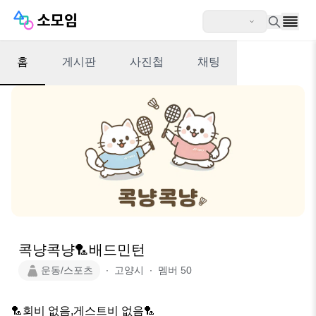
홈
게시판
사진첩
채팅
콕냥콕냥🏸배드민턴
운동/스포츠
∙
고양시
∙
멤버
50
🏸회비 없음,게스트비 없음🏸
