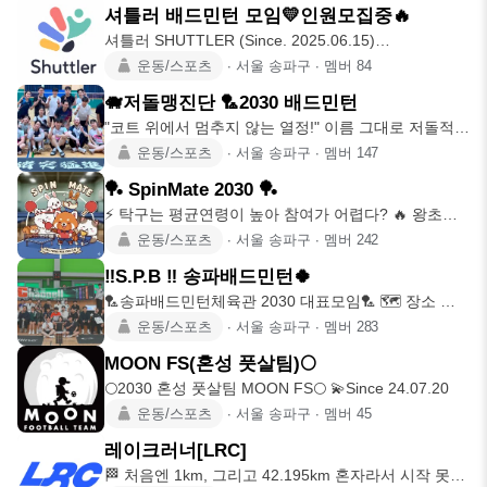
셔틀러 배드민턴 모임💛인원모집중🔥
셔틀러 SHUTTLER (Since. 2025.06.15)
━━━━━━
운동/스포츠
∙
서울 송파구
∙
멤버
84
🐗저돌맹진단 🏸2030 배드민턴
"코트 위에서 멈추지 않는 열정!" 이름 그대로 저돌적으
로 맹진하며 함께
운동/스포츠
∙
서울 송파구
∙
멤버
147
🏓 SpinMate 2030 🏓
⚡️ 탁구는 평균연령이 높아 참여가 어렵다? 🔥 왕초보
라 모임 나가기가
운동/스포츠
∙
서울 송파구
∙
멤버
242
‼️S.P.B ‼️ 송파배드민턴🍀
🏸송파배드민턴체육관 2030 대표모임🏸 🗺️ 장소 송
파배드민턴체육관 (
운동/스포츠
∙
서울 송파구
∙
멤버
283
MOON FS(혼성 풋살팀)🌕
🌕2030 혼성 풋살팀 MOON FS🌕 💫Since 24.07.20
운동/스포츠
∙
서울 송파구
∙
멤버
45
레이크러너[LRC]
🏁 처음엔 1km, 그리고 42.195km 혼자라서 시작 못했