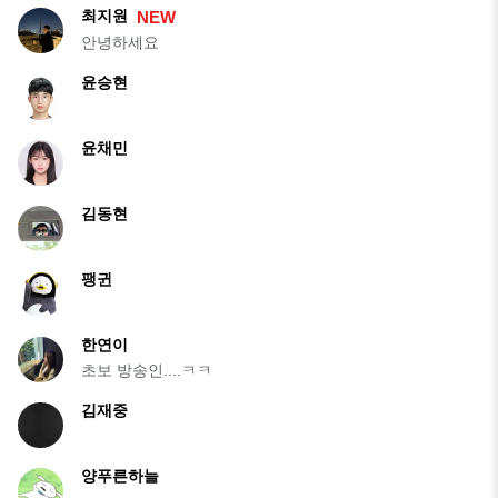
최지원
NEW
안녕하세요
윤승현
윤채민
김동현
팽귄
한연이
초보 방송인....ㅋㅋ
김재중
양푸른하늘