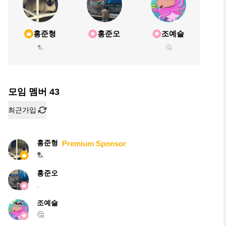
홍준형
홍준오
조예슬
🏸
.
🤔
모임 멤버
43
최근가입
홍준형
Premium Sponsor
🏸
홍준오
.
조예슬
🤔