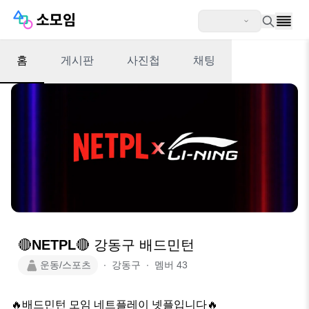
홈
게시판
사진첩
채팅
🔴NETPL🔴 강동구 배드민턴
운동/스포츠
∙
강동구
∙
멤버
43
🔥배드민턴 모임 네트플레이 넷플입니다🔥
