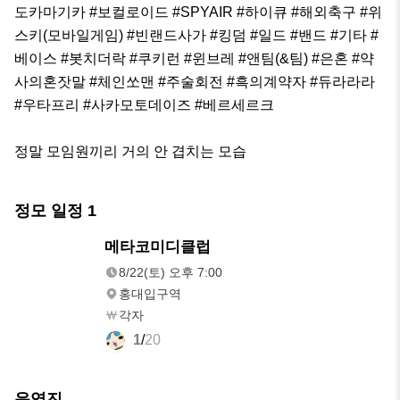
도카마기카 #보컬로이드 #SPYAIR #하이큐 #해외축구 #위
스키(모바일게임) #빈랜드사가 #킹덤 #일드 #밴드 #기타 #
베이스 #봇치더락 #쿠키런 #윈브레 #앤팀(&팀) #은혼 #약
사의혼잣말 #체인쏘맨 #주술회전 #흑의계약자 #듀라라라 
#우타프리 #사카모토데이즈 #베르세르크

정말 모임원끼리 거의 안 겹치는 모습
정모 일정
1
8/22(토)
메타코미디클럽
오후 7:00
8/22(토) 오후 7:00
홍대입구역
각자
1
/
20
운영진