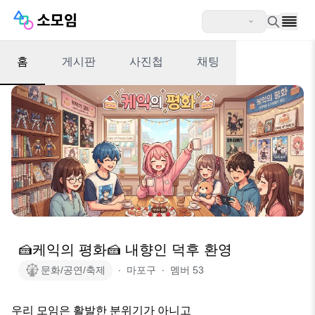
홈
게시판
사진첩
채팅
🍰케익의 평화🍰 내향인 덕후 환영
문화/공연/축제
∙
마포구
∙
멤버
53
우리 모임은 활발한 분위기가 아니고 
