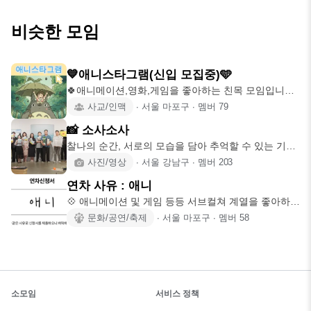
비슷한 모임
💙애니스타그램(신입 모집중)🩵
🍀애니메이션,영화,게임을 좋아하는 친목 모임입니
다:)! 자주 만나고
사교/인맥
∙
서울 마포구
∙
멤버
79
📸 소사소사
찰나의 순간, 서로의 모습을 담아 추억할 수 있는 기억
으로 남았으면 좋겠
사진/영상
∙
서울 강남구
∙
멤버
203
연차 사유 : 애니
💠 애니메이션 및 게임 등등 서브컬쳐 계열을 좋아하는
사람들이 모여서 활
문화/공연/축제
∙
서울 마포구
∙
멤버
58
소모임
서비스 정책