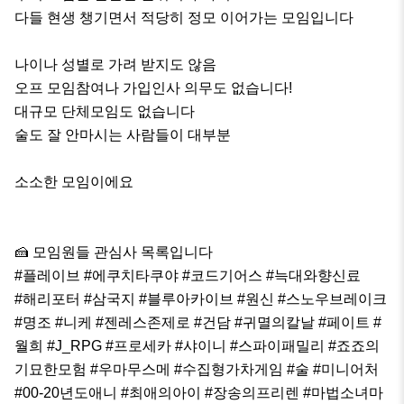
다들 현생 챙기면서 적당히 정모 이어가는 모임입니다

나이나 성별로 가려 받지도 않음

오프 모임참여나 가입인사 의무도 없습니다!

대규모 단체모임도 없습니다

술도 잘 안마시는 사람들이 대부분

소소한 모임이에요

🍰 모임원들 관심사 목록입니다

#플레이브 #에쿠치타쿠야 #코드기어스 #늑대와향신료

#해리포터 #삼국지 #블루아카이브 #원신 #스노우브레이크

#명조 #니케 #젠레스존제로 #건담 #귀멸의칼날 #페이트 #
월희 #J_RPG #프로세카 #샤이니 #스파이패밀리 #죠죠의
기묘한모험 #우마무스메 #수집형가차게임 #술 #미니어처 
#00-20년도애니 #최애의아이 #장송의프리렌 #마법소녀마