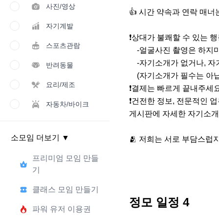
사진/영상
👍 시간 약속과 연락 매너
자기계발
❗️상대가 불쾌할 수 있는 행
스포츠관람
    -얼굴사진 촬영은 하지마세요.

    -자기소개가 없거나, 자기소개에 기재하지 않은 내용을 상대방에게 묻지 마세요.

반려동물
    (자기소개가 필수는 아닙니다. 익명 활동을 원하시는 분을 배려해 드리고자 합니다)

요리/제조
❗️결제는 빠르게 끝내주세요.
❗️건전한 정보, 전문적인 
자동차/바이크
게시판에 자세한 자기소개를
소모임 더보기
▼
🫂 저희는 서로 부담스럽지
프리미엄 모임 만들
기
클래스 모임 만들기
정모 일정
4
파워 유저 이용권