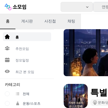
연
홈
게시판
사진첩
채팅
앱 다운로드
홈
추천모임
정모일정
최근 본 모임
카테고리
특별
전체
문화/
운동/스포츠