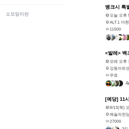
오늘
뱅크시 특
오후 5:00
소모임이란
오늘 오후 5
ALT.1 더현
11500
모레
<발레> 백
오후 3:00
모레 오후 3
강동아트
무료
4
8/13(목)
[예당] 11
오전 10:40
8/13(목) 
예술의전당
27000