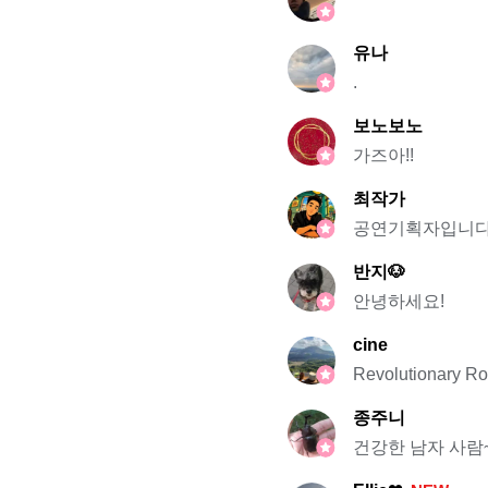
유나
.
보노보노
가즈아!!
최작가
공연기획자입니다
반지🐶
안녕하세요!
cine
Revolutionary R
종주니
건강한 남자 사람