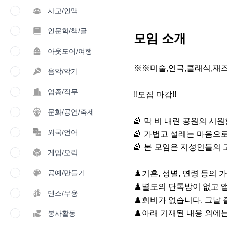
사교/인맥
인문학/책/글
모임 소개
아웃도어/여행
※※미술,연극,클래식,재즈
음악/악기
업종/직무
!!모집 마감!!

문화/공연/축제
🌈 막 비 내린 공원의 시원
외국/언어
🌈 가볍고 설레는 마음으로
🌈 본 모임은 지성인들의 
게임/오락
공예/만들기
♟️기혼, 성별, 연령 등의 
♟️별도의 단톡방이 없고 
댄스/무용
♟️회비가 없습니다. 그날 
♟️아래 기재된 내용 외에는
봉사활동