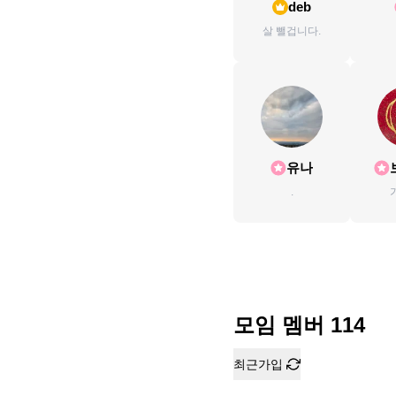
deb
살 뺄겁니다.
유나
.
모임 멤버
114
최근가입