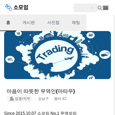
홈
게시판
사진첩
채팅
마음이 따뜻한 무역인(마따무)
업종/직무
∙
강남구
∙
멤버
42
Since 2015.10.07 소모임 No.1 무역모임
