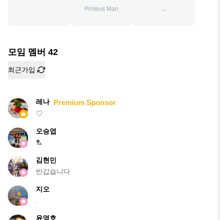
.
Proteus Man
ㅡ
모임 멤버
42
최근가입
레나
Premium Sponsor
♡
오승엽
🏸
김현민
반갑습니다
지오
.
윤영호