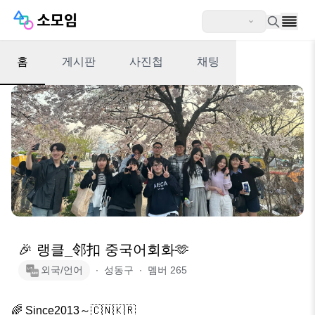
홈
게시판
사진첩
채팅
🎉 랭클_邻扣 중국어회화🫶
외국/언어
∙
성동구
∙
멤버
265
🌈 Since2013～🇨🇳🇰🇷 
