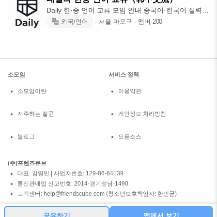
Daily 한·중 언어 교류 모임 안내 중국어·한국어 실력
향상과 문화
외국/언어
∙
서울 마포구
∙
멤버
200
소모임
서비스 정책
소모임이란
이용약관
자주하는 질문
개인정보 처리방침
블로그
오픈소스
(주)프렌즈큐브
대표: 김영민 | 사업자번호: 129-86-64139
통신판매업 신고번호: 2014-경기성남-1490
고객센터: help@friendscube.com (청소년보호책임자: 한민균)
공유하기
앱에서 보기