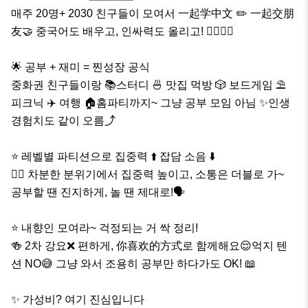
매주 20명+ 2030 친구들이 모여서 一起学中文 ✏️ 一起交朋
友🤝 중국어도 배우고, 인싸력도 올리고! 🙋‍♀️🙋‍♂️

🌟 공부 + 재미 = 찐성장 공식

중화권 친구들이랑 📚스터디 🍜 맛집 먹방 🎲 보드게임 ⛱️ 
피크닉 ✈️ 여행 🏠홈파티까지~ 그냥 공부 모임 아님 ✨인생 
경험치도 같이 오름⤴ ️

⭐ 레벨별 파티션으로 집중력 ⬆️ 잡담 소음 ⬇️

🧘‍♂️ 차분한 분위기에서 집중력 높이고, 소통은 더블로 가~ 
공부할 땐 진지하게, 놀 땐 제대로!🗣️

⭐️ 내향인 모여라~ 걱정되는 거 싹 정리!

🍻 2차 강요❌ 편하게, 你喜欢的方式로 함께해요😌억지 텐
션 NO😅 그냥 와서 조용히 공부만 하다가도 OK! 📖 

✨ 가성비? 여기 진심입니다
