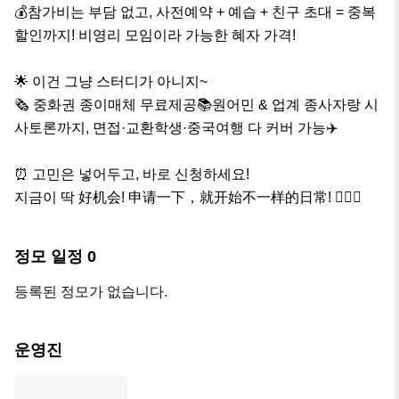
💰참가비는 부담 없고, 사전예약 + 예습 + 친구 초대 = 중복
할인까지! 비영리 모임이라 가능한 혜자 가격!

🌟 이건 그냥 스터디가 아니지~

🗞️ 중화권 종이매체 무료제공📚원어민 & 업계 종사자랑 시
사토론까지, 면접·교환학생·중국여행 다 커버 가능✈️

⏰ 고민은 넣어두고, 바로 신청하세요!

지금이 딱 好机会! 申请一下，就开始不一样的日常! 🙆‍♂️✨
정모 일정
0
등록된 정모가 없습니다.
운영진