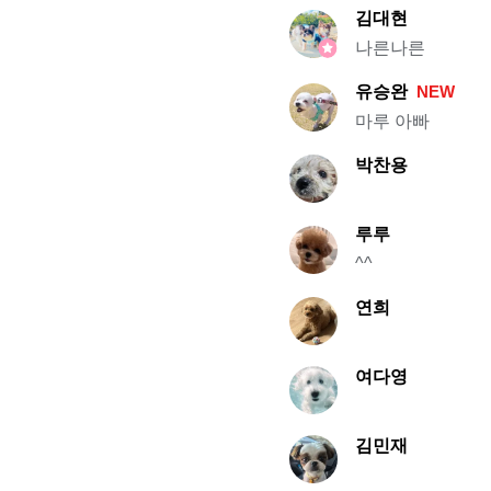
김대현
나른나른
유승완
NEW
마루 아빠
박찬용
루루
^^
연희
여다영
김민재