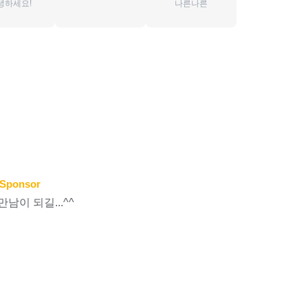
녕하세요!
나른나른
Sponsor
남이 되길...^^