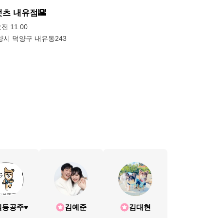
터팻츠 내유점🌇
오전 11:00
양시 덕양구 내유동243
등공주♥️
김예준
김대현