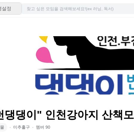
령설정
천댕댕이" 인천강아지 산책모
물
∙
미추홀구
∙
멤버
90