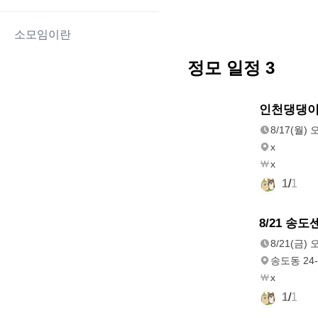
소모임이란
정모 일정
3
8/17(월)
인천댕댕이
오후 12:00
8/17(월) 
x
x
1
/
1
8/21(금)
8/21 송
오후 8:00
8/21(금) 
송도동 24-
x
1
/
1