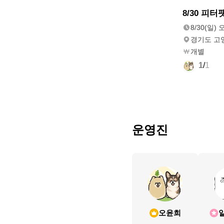
8/30(일)
8/30 피
오전 11:00
8/30(일) 
경기도 고
개별
1
/
1
운영진
오윤희
일