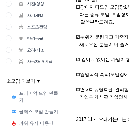
사진/영상
⚀강아지 타모임 모임장&
   다른 종류 모임  모임장&운영진 님들은 미리    

자기계발
    말씀부탁드려요.

스포츠관람
⚁분위기 못탄다고 기죽지 
반려동물
   새로오신 분들이 더 즐거운 모임 입니다.

요리/제조
⚂ 강아지 없이는 가입이 힘
자동차/바이크
⚃영업목적 즉퇴(모임장에게
소모임 더보기
▼
⚄연 2회 유령회원  관리합니
프리미엄 모임 만들
   가입후 게시판 가입인사 3일내 부탁드려요.

기
클래스 모임 만들기
2017.11~   오래가는데
파워 유저 이용권