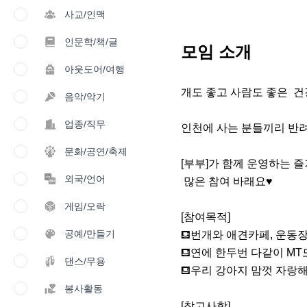
사교/인맥
인문학/책/글
모임 소개
아웃도어/여행
개도 좋고 사람도 좋은  
음악/악기
업종/직무
인천에 사는 분들끼리 반려
문화/공연/축제
[부부]가 함께 운영하는 
외국/언어
 많은 참여 바래요♥️

게임/오락
[참여목적]

공예/만들기
⛾번개와 애견카페, 운동장,
⛾연에 한두번 다같이 MT
댄스/무용
⛾우리 강아지 맘껏 자랑해
봉사활동
[참고사항]
