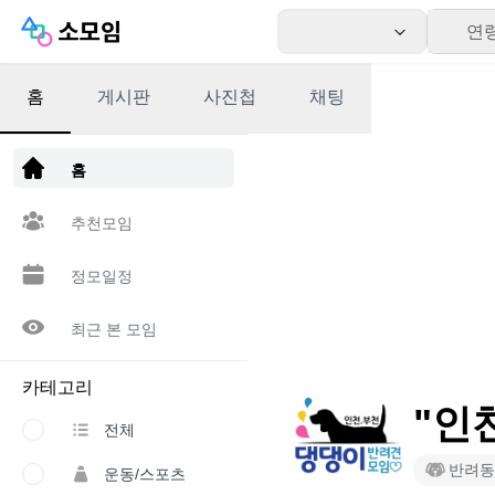
연
홈
게시판
사진첩
채팅
앱 다운로드
홈
추천모임
정모일정
최근 본 모임
카테고리
"인
전체
반려동
운동/스포츠