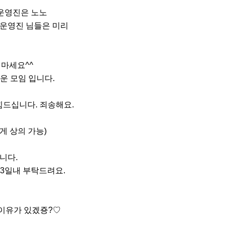
운영진은 노노

마세요^^

드십니다. 죄송해요.

 상의 가능)

다. 

는 이유가 있겠죵?♡