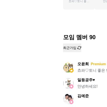
쵸파♡토니 좋은
안
만남이 되길...^^
모임 멤버
90
최근가입
오윤희
Premium 
쵸파♡토니 좋은 만
일등공주♥️
안녕하세요!
김예준