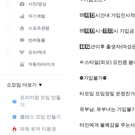
사진/영상
‼️‼️2️⃣4️⃣시간내 가입인사작
자기계발
스포츠관람
‼️‼️2️⃣4️⃣시~0️⃣9️⃣시 가입금지‼
반려동물
7️⃣7️⃣년이후 출생자(여성은
요리/제조
🤏스타일(외모) 요만큼 봅
자동차/바이크
⛔️가입불가⛔️

소모임 더보기
▼
타모임 모임장및 운영진가
프리미엄 모임 만들
기
유부남, 유부녀는 가입불가
클래스 모임 만들기
타인에게 불쾌감을 주는사
파워 유저 이용권