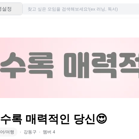
령설정
볼수록 매력적인 당신😍
어/여행
∙
강동구
∙
멤버
4