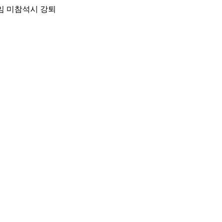
임 미참석시 강퇴