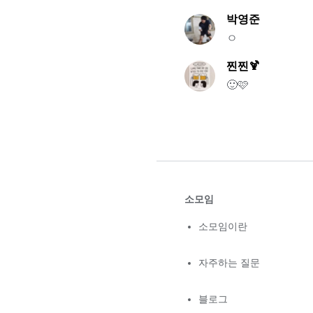
박영준
ㅇ
찐찐🍹
🙂🩷
소모임
소모임이란
자주하는 질문
블로그