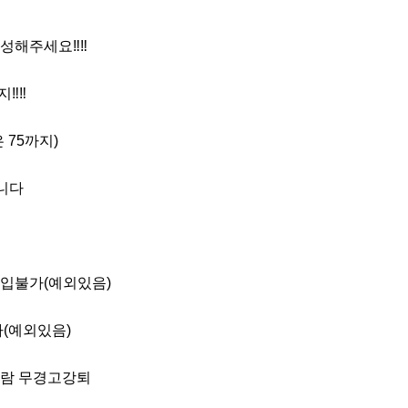
성해주세요‼️‼️

️‼️

 75까지)

니다

입불가(예외있음)

(예외있음)

람 무경고강퇴
