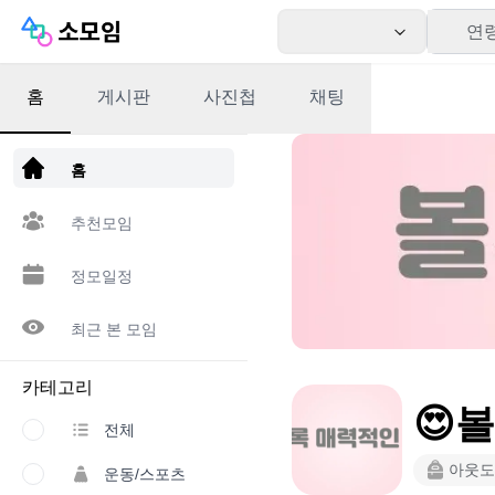
연
홈
게시판
사진첩
채팅
앱 다운로드
홈
추천모임
정모일정
최근 본 모임
카테고리
😍
전체
아웃도
운동/스포츠