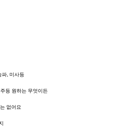
파, 미사등 

 음주등 원하는 무엇이든

는 없어요


