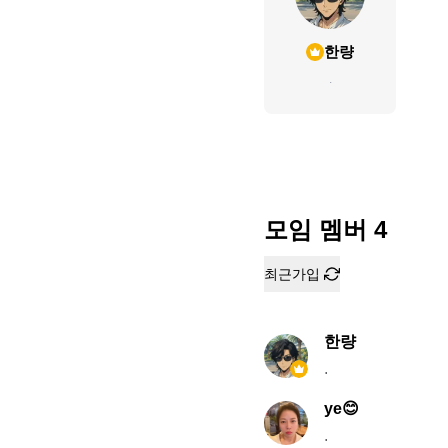
한량
.
모임 멤버
4
최근가입
한량
.
ye😊
.