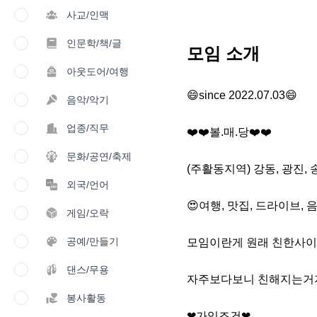
사교/인맥
인문학/책/글
모임 소개
아웃도어/여행
😄since 2022.07.03😄

음악/악기
업종/직무
❤️❤️볼.매.당❤️❤️

문화/공연/축제
(주활동지역) 강동, 광진, 송
외국/언어
😍여행, 맛집, 드라이브,
게임/오락
공예/만들기
모임이란게 원래 친한사이
댄스/무용
자주보다보니 친해지는거지
봉사활동
❤가입조건❤
