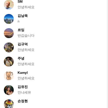
SM
안녕하세요
김남욱
n
르밍
반갑습니다
김규덕
안녕하세요
주녕
안녕하세요
Kamyl
안녕하세요
김유진
안냐세유
손정현