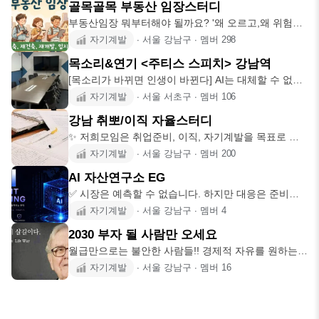
골목골목 부동산 임장스터디
부동산임장 뭐부터해야 될까요? '왜 오르고,왜 위험한
지 직접보고 판단하는
자기계발
∙
서울 강남구
∙
멤버
298
목소리&연기 <주티스 스피치> 강남역
[목소리가 바뀌면 인생이 바뀐다] AI는 대체할 수 없는 ​
사람의 마음
자기계발
∙
서울 서초구
∙
멤버
106
강남 취뽀/이직 자율스터디
✨ 저희모임은 취업준비, 이직, 자기계발을 목표로 하
는 모든분들을 위한
자기계발
∙
서울 강남구
∙
멤버
200
AI 자산연구소 EG
✅ 시장은 예측할 수 없습니다. 하지만 대응은 준비할
수 있습니다. 현
자기계발
∙
서울 강남구
∙
멤버
4
2030 부자 될 사람만 오세요
월급만으로는 불안한 사람들!! 경제적 자유를 원하는
사람들!! 돈 때문에
자기계발
∙
서울 강남구
∙
멤버
16