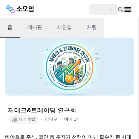
홈
게시판
사진첩
채팅
재테크&트레이딩 연구회
자기계발
∙
강남구
∙
멤버
14
바야흐로 주식, 코인 등 투자가 선택이 아닌 필수가 된 시대