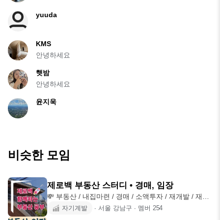
yuuda
KMS
안녕하세요
햇밤
안녕하세요
윤지욱
비슷한 모임
제로백 부동산 스터디 • 경매, 임장
💸 부동산 / 내집마련 / 경매 / 소액투자 / 재개발 / 재건
축 / 임
자기계발
∙
서울 강남구
∙
멤버
254