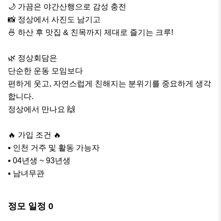
🌙 가끔은 야간산행으로 감성 충전

📸 정상에서 사진도 남기고

🍜 하산 후 맛집 & 친목까지 제대로 즐기는 크루!

🌿 정상회담은

단순한 운동 모임보다

편하게 웃고, 자연스럽게 친해지는 분위기를 중요하게 생각
합니다.

정상에서 만나요 🙌

🔥 가입 조건 🔥

▪ 인천 거주 및 활동 가능자

▪ 04년생 ~ 93년생

▪ 남녀무관
정모 일정
0