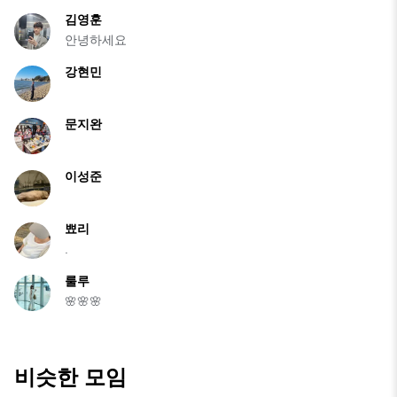
김영훈
안녕하세요
강현민
문지완
이성준
뾰리
.
룰루
🌸🌸🌸
비슷한 모임