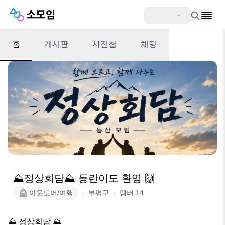
홈
게시판
사진첩
채팅
⛰️정상회담⛰️ 등린이도 환영 🙌
아웃도어/여행
∙
부평구
∙
멤버
14
⛰️ 정상회담 ⛰️
