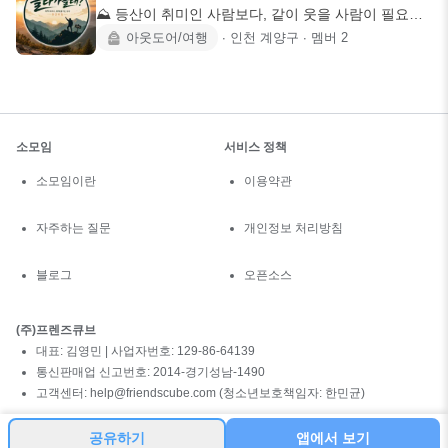
⛰️ 등산이 취미인 사람보다, 같이 웃을 사람이 필요한
사람들 환영!
아웃도어/여행
∙
인천 계양구
∙
멤버
2
소모임
서비스 정책
소모임이란
이용약관
자주하는 질문
개인정보 처리방침
블로그
오픈소스
(주)프렌즈큐브
대표: 김영민 | 사업자번호: 129-86-64139
통신판매업 신고번호: 2014-경기성남-1490
고객센터: help@friendscube.com (청소년보호책임자: 한민균)
공유하기
앱에서 보기