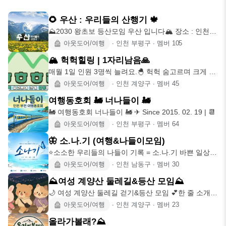
🌻 우산 : 우리들의 산행기 🍁
⛰️2030 왕초보 등산모임 우산 입니다🏔 장소 : 인천
및 수도권 지
아웃도어/여행
∙
인천 부평구
∙
멤버
105
🏔️ 헉헉힐링 | 1자리남음🙏
매월 1일 인원 3명씩 늘려요.🐣 헉헉 숨고르며 크게 힐
링하자🌱‼️ 🌿
아웃도어/여행
∙
인천 계양구
∙
멤버
45
여행동호회 🚂 너나들이 🚂
🚂 여행동호회 너나들이 🚂 ✈ Since 2015. 02. 19 | 📆
아웃도어/여행
∙
인천 부평구
∙
멤버
64
🦋 소.나.기 (여행&나들이모임)
⭐️소소한 우리들의 나들이 기록 = 소.나.기 바쁜 일상
속, 좋은 사람
아웃도어/여행
∙
인천 남동구
∙
멤버
30
⛰️여성 계양산 둘레길&등산 모임⛰️
🌙 여성 계양산 둘레길 걷기&등산 모임 💕한 줄 소개
혼자 걷기는 귀찮
아웃도어/여행
∙
인천 계양구
∙
멤버
23
올라가볼래?⛰️