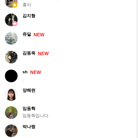
홍이
김지형
쥬딭
NEW
.
김동욱
NEW
sh
NEW
.
양해련
임동혁
임동혁입니다
박나령