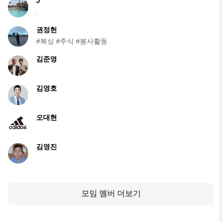
J
.
권정헌
#복싱 #주식 #봉사활동
김준영
김영호
오대현
김영진
모임 멤버 더보기