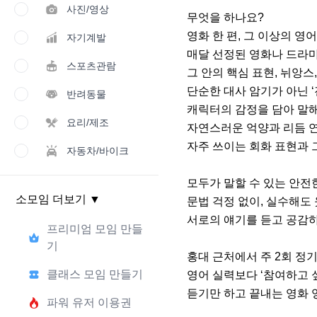
사진/영상
무엇을 하나요?

영화 한 편, 그 이상의 영어
자기계발
매달 선정된 영화나 드라마의
스포츠관람
그 안의 핵심 표현, 뉘앙스
단순한 대사 암기가 아닌 ‘
반려동물
캐릭터의 감정을 담아 말해
요리/제조
자연스러운 억양과 리듬 연
자주 쓰이는 회화 표현과 
자동차/바이크
모두가 말할 수 있는 안전한
소모임 더보기
▼
문법 걱정 없이, 실수해도 
서로의 얘기를 듣고 공감하며
프리미엄 모임 만들
기
홍대 근처에서 주 2회 정기
클래스 모임 만들기
영어 실력보다 ‘참여하고 
듣기만 하고 끝내는 영화 
파워 유저 이용권