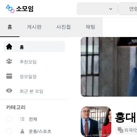
연
홈
게시판
사진첩
채팅
앱 다운로드
홈
추천모임
정모일정
최근 본 모임
카테고리
홍대 
전체
외국/
운동/스포츠