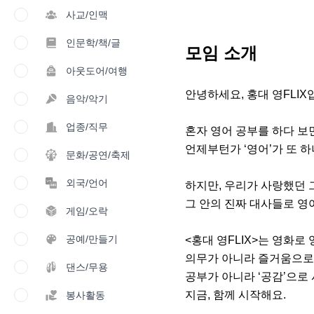
사교/인맥
인문학/책/글
모임 소개
아웃도어/여행
안녕하세요, 홍대 영FLIX입
음악/악기
업종/직무
혼자 영어 공부를 하다 보면
언제부턴가 ‘영어’가 또 하
문화/공연/축제
외국/언어
하지만, 우리가 사랑했던 그
그 안의 진짜 대사들로 영
게임/오락
공예/만들기
<홍대 영FLIX>는 영화로
의무가 아니라 즐거움으로,
댄스/무용
공부가 아니라 ‘공감’으로 
지금, 함께 시작해요.

봉사활동