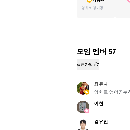
영화로 영어공부하
는 신개념 영어동
아리, 🍿홍대 영
FLIX! 함께하세요!
모임 멤버
57
최근가입
최유나
영화로 영어공부하는
이현
김유진