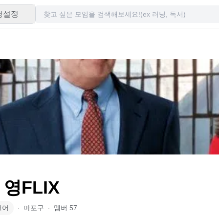
령설정
영FLIX
언어
∙
마포구
∙
멤버
57