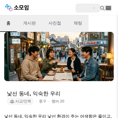
홈
게시판
사진첩
채팅
낯선 동네, 익숙한 우리
사교/인맥
∙
중구
∙
멤버
20
낯선 동네, 익숙한 우리 낯선 환경이 주는 어색함은 줄이고, 