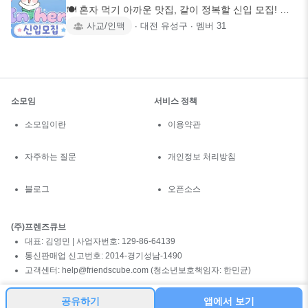
🍽️ 혼자 먹기 아까운 맛집, 같이 정복할 신입 모집! ✨
🌱 가입 안
사교/인맥
∙
대전 유성구
∙
멤버
31
소모임
서비스 정책
소모임이란
이용약관
자주하는 질문
개인정보 처리방침
블로그
오픈소스
(주)프렌즈큐브
대표: 김영민 | 사업자번호: 129-86-64139
통신판매업 신고번호: 2014-경기성남-1490
고객센터: help@friendscube.com (청소년보호책임자: 한민균)
공유하기
앱에서 보기