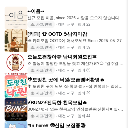
•-이음-•
신규 모집 이음, since 2026 사람을 모으지 않습니다.
인연을
사교/인맥
∙
대전 서구
∙
멤버
22
[카페] 👕 OOTD ☕️남자마감
🍰 카페모임 OOTD에 어서오세요 Since 2025. 05. 27
사교/인맥
∙
대전 서구
∙
멤버
39
오늘도괜찮아🩷 남녀회원모집🫶
💢 활동이 활발한 모임을 찾고 계신가요?😉 "일주일 평
균 모임 4회 이상
사교/인맥
∙
대전 서구
∙
멤버
85
🌴도망친 곳에 낙원/오픈멤버환영🔥
🌴 도망친 곳에 낙원 집-학교-회사-집 반복되는 일상,
가끔은 아무 생
사교/인맥
∙
대전 서구
∙
멤버
29
⚡️BUNZ⚡️진득한 친목모임🔥
BUNZ⚡️텃세 없는 친목모임 안심클린존!신천지❌ 일-집
반복적인
사교/인맥
∙
대전 서구
∙
멤버
44
#In here# 🫡신입 모집중🏖