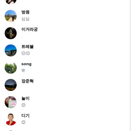
방원
심심
이거라궁
.
트레블
😑😑
song
🌸
장준혁
눌이
😊
디기
😊