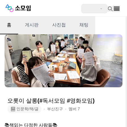
홈
게시판
사진첩
채팅
오롯이 살롱(#독서모임 #영화모임)
인문학/책/글
∙
부산진구
∙
멤버
7
📚책읽는 다정한 사람들📚
