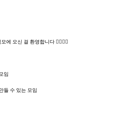
오신 걸 환영합니다 🙆‍♂🙆‍♀

모임

들 수 있는 모임
