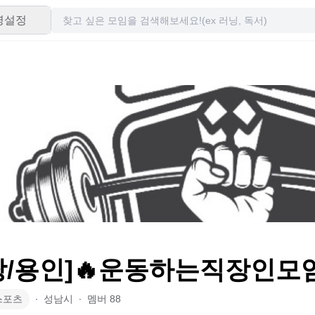
령설정
당/용인]🔥운동하는직장인모임
스포츠
∙
성남시
∙
멤버
88