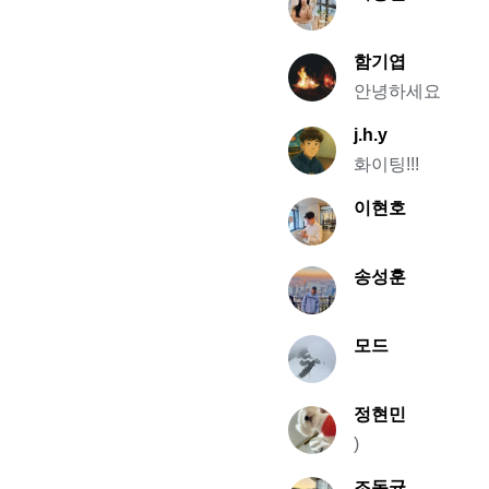
함기엽
안녕하세요
j.h.y
화이팅!!!
이현호
송성훈
모드
정현민
)
조동균