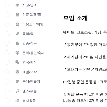
사교/인맥
인문학/책/글
모임 소개
아웃도어/여행
웨이트, 크로스핏, 러닝, 등
음악/악기
업종/직무
📍동기부여📍건강한 마음
문화/공연/축제
📍자기관리📍바쁜 시간을
외국/언어
📍오래가는 인연📍자연스
게임/오락
공예/만들기
👉진행 중인 운동벙 - 크로
댄스/무용
👮매달 운동 벙 1회 미만 
👮‍♀동종 타모임 2개 이상 
봉사활동