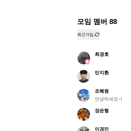
모임 멤버
88
최근가입
최경호
민지환
조혜원
안녕하세요~!
장은형
이경민