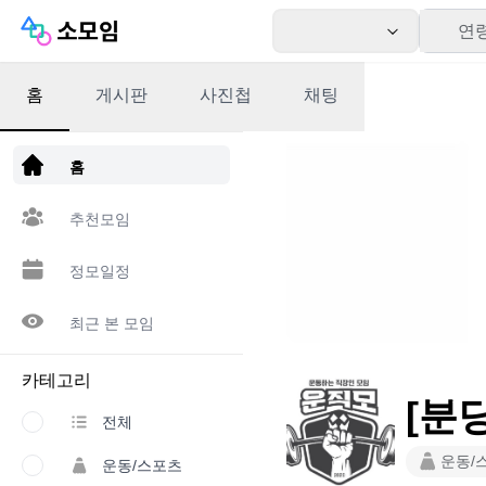
연
홈
게시판
사진첩
채팅
앱 다운로드
홈
추천모임
정모일정
최근 본 모임
카테고리
[분
전체
운동/
운동/스포츠