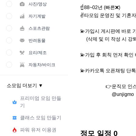
사진/영상
☝88~02년 (빠른❌)

✌타모임 운영진 및 기혼자
자기계발
스포츠관람
💫가입시 게시판에 바로 가
     (삭제 및 미 작성 시 강퇴 조치) 

반려동물
요리/제조
💫가입 후 회칙 먼저 확인 
자동차/바이크
💫카카오톡 오픈채팅 단톡방
소모임 더보기
▼
                     👉운직모 인스타👈

                          @unjigmo
프리미엄 모임 만들
기
클래스 모임 만들기
파워 유저 이용권
정모 일정
0