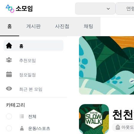
연
홈
게시판
사진첩
채팅
앱 다운로드
홈
추천모임
정모일정
최근 본 모임
카테고리
천천
전체
아웃도
운동/스포츠