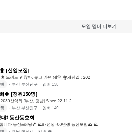
모임 멤버 더보기
 [신입모집]
🐤등린이 모집중!🐥 느려도 괜찮아, 놓고 가면 돼💛 🏘개원일 : 202
여행
∙
부산 부산진구
∙
멤버
138
🍀 [정원150명]
행복등산을 위한 2030산악회 [부산, 경남] Since 22.11.2
여행
∙
부산 부산진구
∙
멤버
149
대❗️ 등산동호회
💕신규회원 모집합니다 등산&러닝💕 ⛰️87년생~00년생 등산모임⛰️ ⛰
여행
∙
경남 창원시
∙
멤버
96