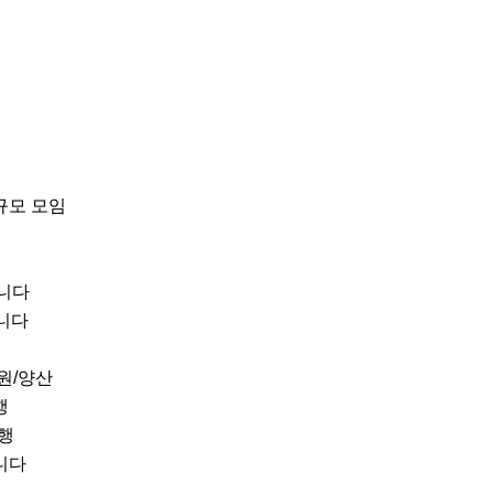
모 모임

니다

다 

/양산 

 

행

니다
