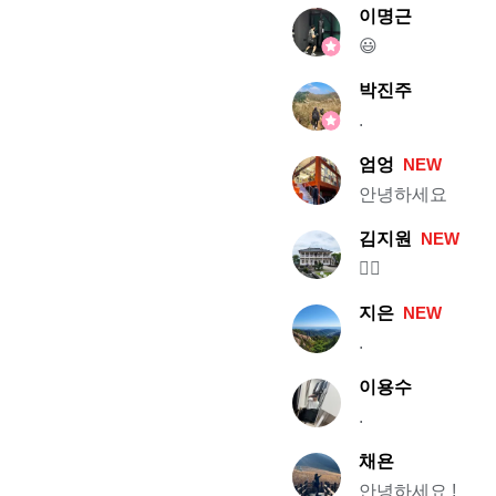
이명근
😃
박진주
.
엄엉
NEW
안녕하세요
김지원
NEW
🙍‍♂️
지은
NEW
.
이용수
.
채욘
안녕하세요 !