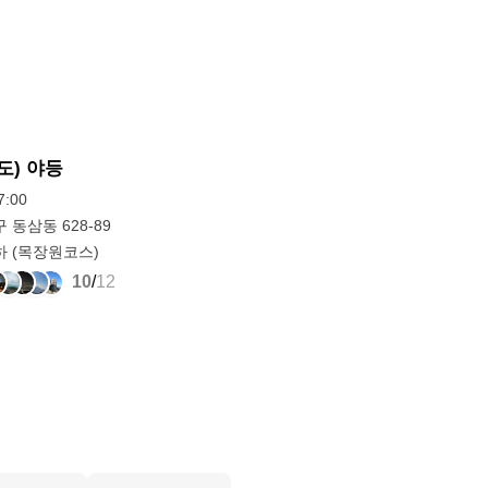
도) 야등
:00
 동삼동 628-89
하 (목장원코스)
10
/
12