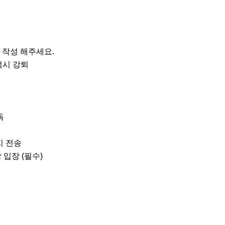
작성 해주세요.

석시 강퇴



 전송

 입장 (필수)
