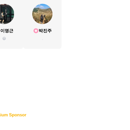
이명근
박진주
😃
.
ium Sponsor