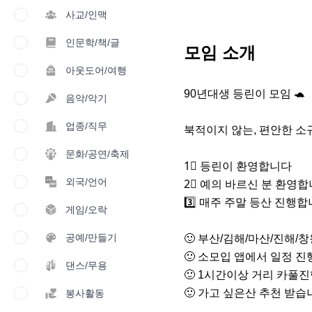
사교/인맥
인문학/책/글
모임 소개
아웃도어/여행
90년대생 등린이 모임 🐢

음악/악기
업종/직무
북적이지 않는, 편안한 소규
문화/공연/축제
1⃣ 등린이 환영합니다

외국/언어
2⃣ 예의 바르신 분 환영합
3️⃣ 매주 주말 등산 진행합니
게임/오락
공예/만들기
🙂 부산/김해/마산/진해/창원
🙂 소모입 앱에서 일정 진행
댄스/무용
🙂 1시간이상 거리 카풀진
🙂 가고 싶은산 추천 받습
봉사활동