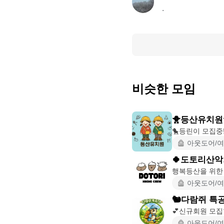
.
비슷한 모임
🐥등산유치원
아웃도어/
🍀도토리산악회
아웃도어/
🐿다람쥐 특공
아웃도어/