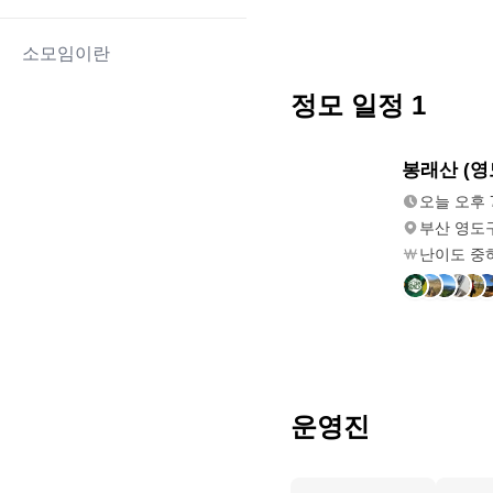
소모임이란
정모 일정
1
오늘
봉래산 (영
오후 7:00
오늘 오후 7
부산 영도구
난이도 중
운영진