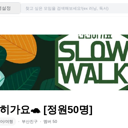
령설정
히가요🐢 [정원50명]
어/여행
∙
부산진구
∙
멤버
50