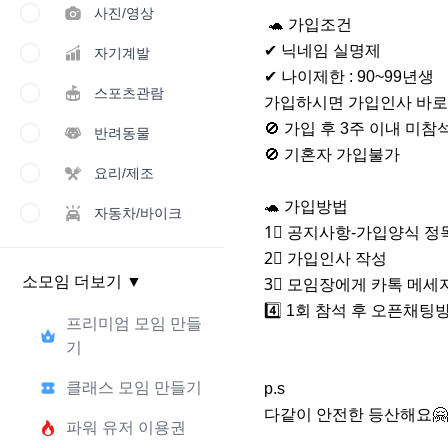
사진/영상
 🐢 가입조건

✔ 닉네임 실명제 

자기계발
✔ 나이제한 : 90~99년생

스포츠관람
가입하시면 가입인사 바로 
🚫 가입 후 3주 이내 미참
반려동물
🚫 기혼자 가입불가

요리/제조
🐢 가입방법

자동차/바이크
1⃣ 공지사항-가입양식 정독
2⃣ 가입인사 작성

소모임 더보기
▼
3⃣ 모임장에게 카톡 메세지
4️⃣ 1회 참석 후 오픈채팅방
프리미엄 모임 만들
기
클래스 모임 만들기
p.s

다같이 안전한 등산해요🤗
파워 유저 이용권