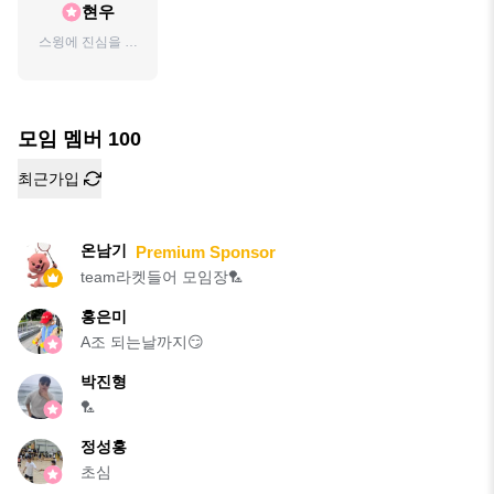
현우
스윙에 진심을 담
아라🏸🙋‍♂️
모임 멤버
100
최근가입
온남기
Premium Sponsor
team라켓들어 모임장🏸
홍은미
A조 되는날까지😏
박진형
🏸
정성홍
초심