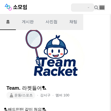
홈
게시판
사진첩
채팅
Team. 라켓들어🏸
운동/스포츠
∙
강서구
∙
멤버
100
🏸배드민턴 같이 쳐요!🏸 
