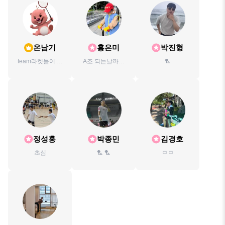
온남기
홍은미
박진형
team라켓들어 모
A조 되는날까지
🏸
임장🏸
😏
정성홍
박종민
김경호
초심
🏸 🏸
ㅁㅁ