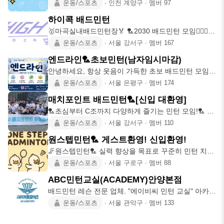
니다. 🏸남자
운동/스포츠
∙
인천 계양구
∙
멤버
97
하이콕 배드민턴
🥇마곡실내배드민턴장🏅 🏸2030 배드민턴 모임🙋🏻‍♀️
🙋🏻 ▪️가입 조
운동/스포츠
∙
서울 강서구
∙
멤버
167
엔드라인🏸초보민턴(남자임시마감)
안녕하세요, 항상 웃음이 가득한 초보 배드민턴 모임
"엔드라인" 입니다😁
운동/스포츠
∙
서울 은평구
∙
멤버
174
매치포인트 배드민턴🏸[신입 대환영]
🏸초심부터 C조까지 다양하게 즐기는 민턴 모임!🏸 (❗️
입문자 가입 불가
운동/스포츠
∙
서울 강서구
∙
멤버
110
원스텝민턴🏸 게스트환영! 신입환영!
🦵원스텝민턴🏸 실력 향상을 목표로 꾸준히 민턴 치실
분들을 모집합니다
운동/스포츠
∙
서울 구로구
∙
멤버
88
ABC민턴교실(ACADEMY)안양본점
배드민턴 레슨 전문 업체. "에이비씨 민턴 교실" 아카데
미 안양 본점에
운동/스포츠
∙
서울 관악구
∙
멤버
133