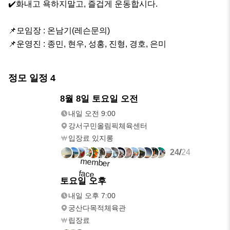
✔️화내고 욕하지말고, 즐겁게 운동합시다.

📌모임장 : 온남기(레슨문의)

📌운영진 : 종민, 현우, 성홍, 진형, 경호, 은미
정모 일정
4
모레
8월 8일 토요일 오전
오전 9:00
내일 오전 9:00
강서구민올림픽체육센터
입장료 있지롱
24
/
24
모레
토요일 오후
오후 7:00
내일 오후 7:00
궁산다목적체육관
립장료