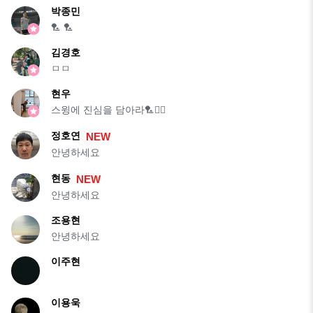
박종민
🏸 🏸
김경호
ㅁㅁ
현우
스윙에 진심을 담아라🏸🙋‍♂️
정호연
NEW
안녕하세요
현동
NEW
안녕하세요
조용현
안녕하세요
이주현
이용욱