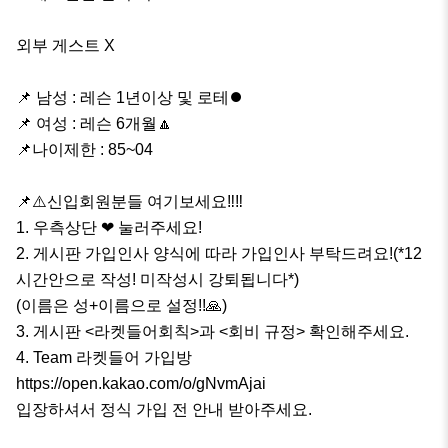
외부 게스트 X

📌 남성 : 레슨 1년이상 및 로테⏺️

📌 여성 : 레슨 6개월🔼

📌나이제한 : 85~04

📌⚠️신입회원분들 여기보세요‼️‼️

1. 우측상단 ❤ 눌러주세요!

2. 게시판 가입인사 양식에 따라 가입인사 부탁드려요!(*12
시간안으로 작성! 미작성시 강퇴됩니다*)

(이름은 성+이름으로 설정!!🙏)

3. 게시판 <라켓들어회칙>과 <회비 규정> 확인해주세요.

4. Team 라켓들어 가입방 
https://open.kakao.com/o/gNvmAjai

입장하셔서 정식 가입 전 안내 받아주세요.
