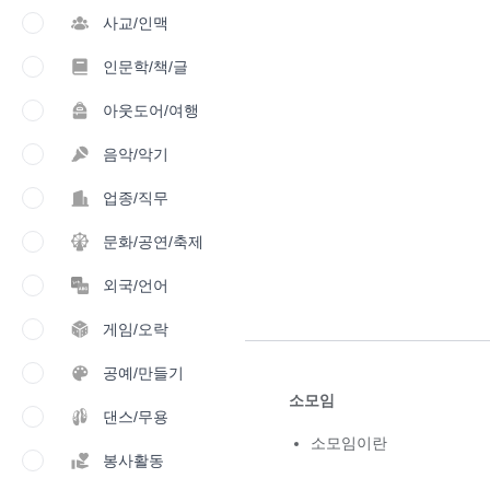
사교/인맥
인문학/책/글
아웃도어/여행
음악/악기
업종/직무
문화/공연/축제
외국/언어
게임/오락
공예/만들기
소모임
댄스/무용
소모임이란
봉사활동