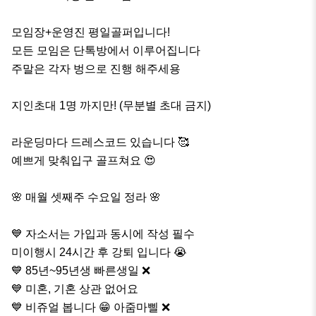
모임장+운영진 평일골퍼입니다!

모든 모임은 단톡방에서 이루어집니다 

주말은 각자 벙으로 진행 해주세용

지인초대 1명 까지만! (무분별 초대 금지)

라운딩마다 드레스코드 있습니다 🥰

예쁘게 맞춰입구 골프쳐요 😍

🌸 매월 셋째주 수요일 정라 🌸

💙 자소서는 가입과 동시에 작성 필수

미이행시 24시간 후 강퇴 입니다 😭

💙 85년~95년생 빠른생일 ❌

💙 미혼, 기혼 상관 없어요

💙 비쥬얼 봅니다 😁 아줌마삘 ❌
