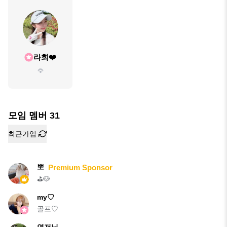
라희❤️
🦅
모임 멤버
31
최근가입
뽀
Premium Sponsor
⛳️🐶
my♡
골프♡
연저닝