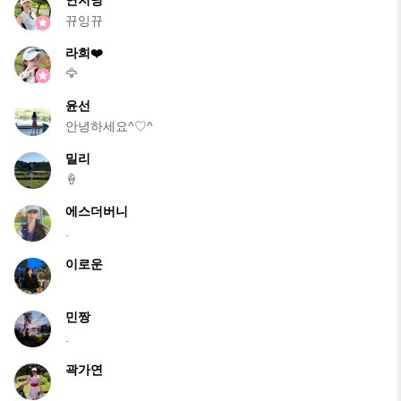
뀨잉뀨
라희❤️
🦅
윤선
안녕하세요^♡^
밀리
🍦
에스더버니
.
이로운
민짱
.
곽가연