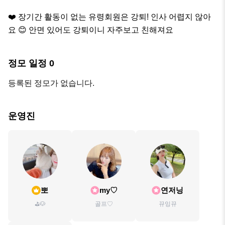
❤️ 장기간 활동이 없는 유령회원은 강퇴! 인사 어렵지 않아
요 😊 안면 있어도 강퇴이니 자주보고 친해져요
정모 일정
0
등록된 정모가 없습니다.
운영진
뽀
my♡
연저닝
⛳️🐶
골프♡
뀨잉뀨