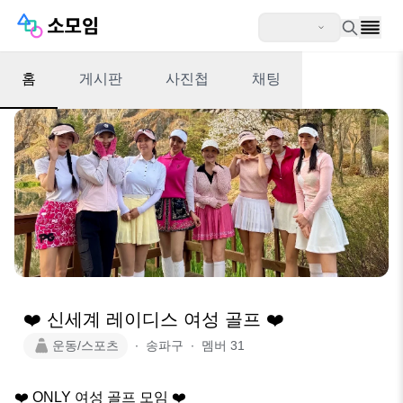
홈
게시판
사진첩
채팅
❤️ 신세계 레이디스 여성 골프 ❤️
운동/스포츠
∙
송파구
∙
멤버
31
❤️ ONLY 여성 골프 모임 ❤️
