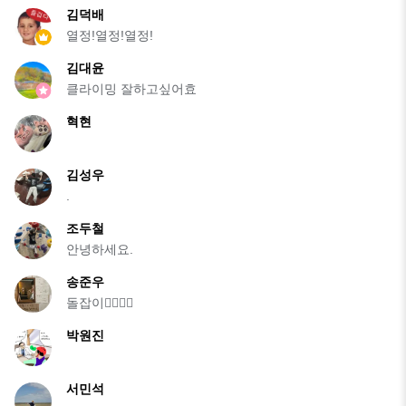
김덕배
열정!열정!열정!
김대윤
클라이밍 잘하고싶어효
혁현
김성우
.
조두철
안녕하세요.
송준우
돌잡이🧗‍♂️🧗‍♂️
박원진
서민석