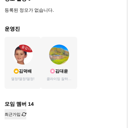
등록된 정모가 없습니다.
운영진
김덕배
김대윤
열정!열정!열정!
클라이밍 잘하고
싶어효
모임 멤버
14
최근가입