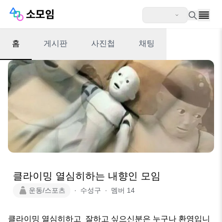
홈
게시판
사진첩
채팅
클라이밍 열심히하는 내향인 모임
운동/스포츠
∙
수성구
∙
멤버
14
클라이밍 열심히하고  잘하고 싶으신분은 누구나 환영입니