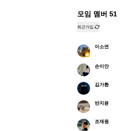
모임 멤버
51
최근가입
이소연
.
손이안
김가환
반지윤
조재원