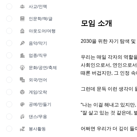
사교/인맥
인문학/책/글
모임 소개
아웃도어/여행
2030을 위한 자기 탐색 및
음악/악기
업종/직무
우리는 매일 각자의 역할을
사회인으로서, 연인으로서,
문화/공연/축제
때론 버겁지만, 그 인정 속
외국/언어
그런데 문득 이런 생각이 들
게임/오락
공예/만들기
“나는 이걸 해내고 있지만, 
“잘 살고 있는 것 같은데,
댄스/무용
어쩌면 우리가 더 깊이 들
봉사활동