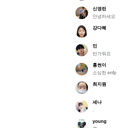
신영린
안녕하세요
강다혜
민
반가워요
홍썬이
소심한 enfp
최지원
세나
.
young