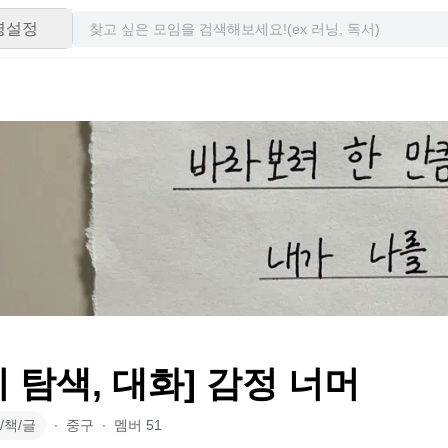
령설정
기 탐색, 대화] 감정 너머
/책/글
∙
중구
∙
멤버
51