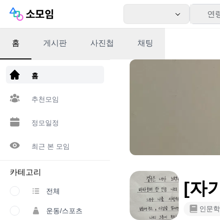
연
홈
게시판
사진첩
채팅
앱 다운로드
홈
추천모임
정모일정
최근 본 모임
카테고리
[자
전체
인문학
운동/스포츠