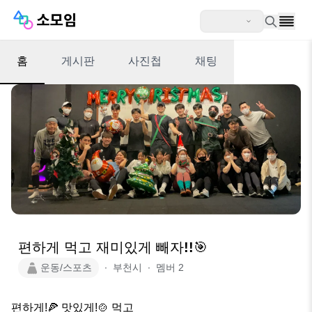
홈
게시판
사진첩
채팅
편하게 먹고 재미있게 빼자!!🎯
운동/스포츠
∙
부천시
∙
멤버
2
편하게!🍕 맛있게!🍲 먹고
