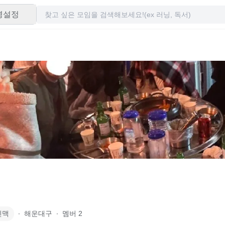
령설정
인맥
∙
해운대구
∙
멤버
2