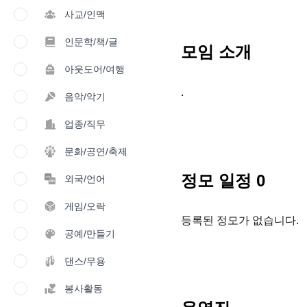
사교/인맥
인문학/책/글
모임 소개
아웃도어/여행
.
음악/악기
업종/직무
문화/공연/축제
정모 일정
0
외국/언어
게임/오락
등록된 정모가 없습니다.
공예/만들기
댄스/무용
봉사활동