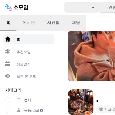
연
홈
게시판
사진첩
채팅
앱 다운로드
홈
추천모임
정모일정
최근 본 모임
카테고리
.
전체
사교/
운동/스포츠