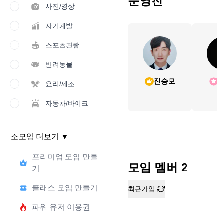
운영진
사진/영상
자기계발
스포츠관람
반려동물
진승모
요리/제조
자동차/바이크
소모임 더보기
▼
프리미엄 모임 만들
모임 멤버
2
기
클래스 모임 만들기
최근가입
파워 유저 이용권