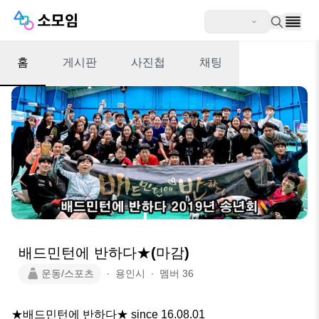
홈
게시판
사진첩
채팅
배드민턴에 반하다★(마감)
운동/스포츠
∙
용인시
∙
멤버
36
★배드민턴에 반하다★ since 16.08.01
