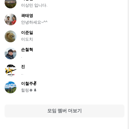
이상민 입니다.
곽태영
안녕하세요~^^
이준일
이도치
손철혁
.
진
..
이철주✌
힐링🍀🌲
모임 멤버 더보기