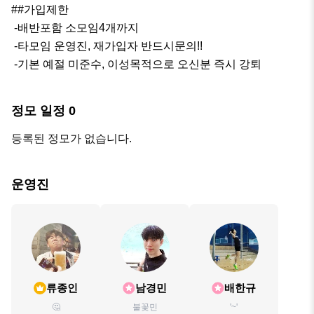
##가입제한

 -배반포함 소모임4개까지

 -타모임 운영진, 재가입자 반드시문의!!

 -기본 예절 미준수, 이성목적으로 오신분 즉시 강퇴
정모 일정
0
등록된 정모가 없습니다.
운영진
류종인
남경민
배한규
🤔
불꽃민
'~'