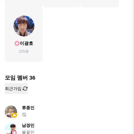
이광호
205😆
모임 멤버
36
최근가입
류종인
🤔
남경민
불꽃민