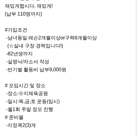
재밌게합시다. 재밌게!

(납부 110명까지)

#가입조건

 -남녀동일 레슨2개월이상or구력6개월이상

  (☆실내 구장 경력입니다!)

 -82년생까지

 -실명닉/자소서 작성

 -반기별 활동비 납부9,000원

# 모임시간 및 장소

 -장소:수지체육공원

 -일시:목,금,토 운동(임시)

 -월1회 주말 정모 진행

# 준비물

 -지정콕2(3)개
