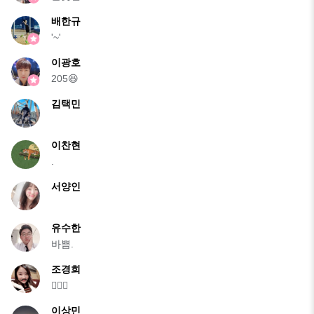
배한규
'~'
이광호
205😆
김택민
이찬현
.
서양인
유수한
바쁨.
조경희
🤦🏻‍♀️
이상민