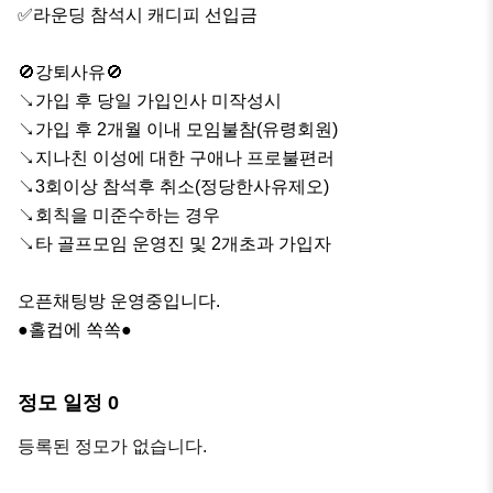
✅️라운딩 참석시 캐디피 선입금

🚫강퇴사유🚫

↘️가입 후 당일 가입인사 미작성시

↘️가입 후 2개월 이내 모임불참(유령회원)

↘️지나친 이성에 대한 구애나 프로불편러

↘️3회이상 참석후 취소(정당한사유제오)

↘️회칙을 미준수하는 경우

↘️타 골프모임 운영진 및 2개초과 가입자

오픈채팅방 운영중입니다.

●홀컵에 쏙쏙●
정모 일정
0
등록된 정모가 없습니다.