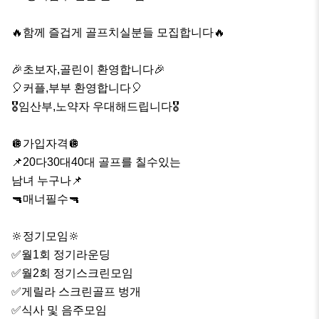
🔥함께 즐겁게 골프치실분들 모집합니다🔥 

🎉초보자,골린이 환영합니다🎉

🎈커플,부부 환영합니다🎈

🎖임산부,노약자 우대해드립니다🎖 

🪩가입자격🪩

📌20다30대40대 골프를 칠수있는

남녀 누구나📌

🔫매너필수🔫 

🔆정기모임🔆

✅️월1회 정기라운딩

✅️월2회 정기스크린모임

✅️게릴라 스크린골프 벙개

✅️식사 및 음주모임 
