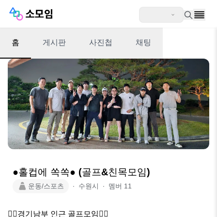
홈
게시판
사진첩
채팅
●홀컵에 쏙쏙● (골프&친목모임)
운동/스포츠
∙
수원시
∙
멤버
11
🏌‍♀️경기남부 인근 골프모임🏌‍♂️ 
