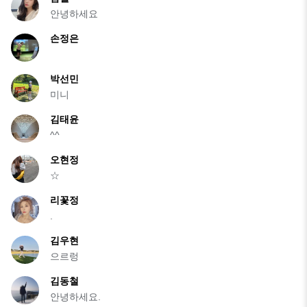
안녕하세요
손정은
박선민
미니
김태윤
^^
오현정
☆
리꽃정
.
김우현
으르렁
김동철
안녕하세요.