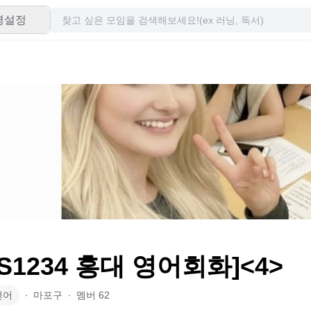
령설정
S1234 홍대 영어회화]<4>
언어
∙
마포구
∙
멤버
62