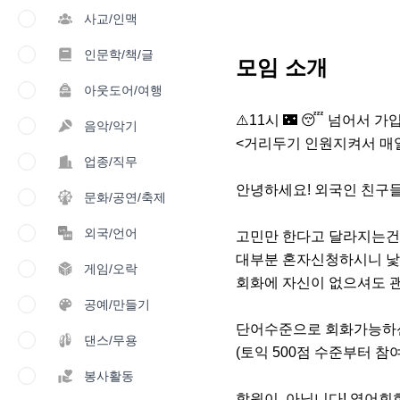
사교/인맥
인문학/책/글
모임 소개
아웃도어/여행
⚠️11시 🌃 😴 넘어서 
음악/악기
<거리두기 인원지켜서 매일 
업종/직무
안녕하세요! 외국인 친구들의
문화/공연/축제
외국/언어
고민만 한다고 달라지는건 
대부분 혼자신청하시니 낯
게임/오락
회화에 자신이 없으셔도 괜찮
공예/만들기
단어수준으로 회화가능하신
댄스/무용
(토익 500점 수준부터 참여
봉사활동
학원이  아닙니다! 영어회