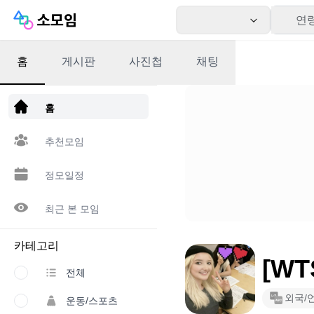
연
홈
게시판
사진첩
채팅
앱 다운로드
홈
추천모임
정모일정
최근 본 모임
카테고리
[WT
전체
외국/
운동/스포츠