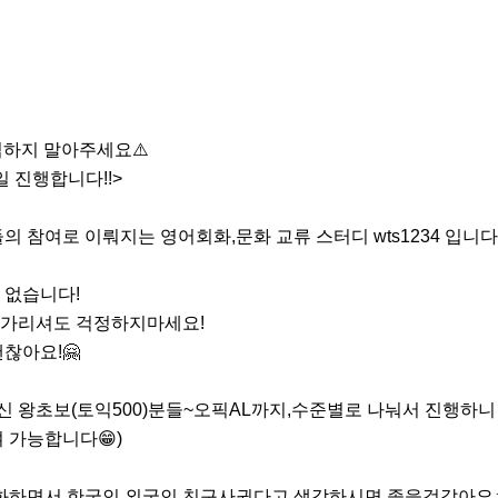
가입하지 말아주세요⚠️

진행합니다!!>

 참여로 이뤄지는 영어회화,문화 교류 스터디 wts1234 입니다.
없습니다!

가리셔도 걱정하지마세요!

아요!🤗

 왕초보(토익500)분들~오픽AL까지,수준별로 나눠서 진행하니
 가능합니다😁)

화하면서 한국인,외국인 친구사귄다고 생각하시면 좋을것같아요ㅎ