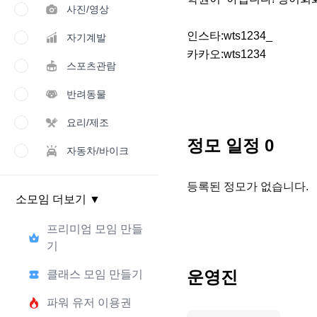
사진/영상
인스타:wts1234_

자기계발
카카오:wts1234
스포츠관람
반려동물
요리/제조
정모 일정
0
자동차/바이크
등록된 정모가 없습니다.
소모임 더보기
▼
프리미엄 모임 만들
기
운영진
클래스 모임 만들기
파워 유저 이용권