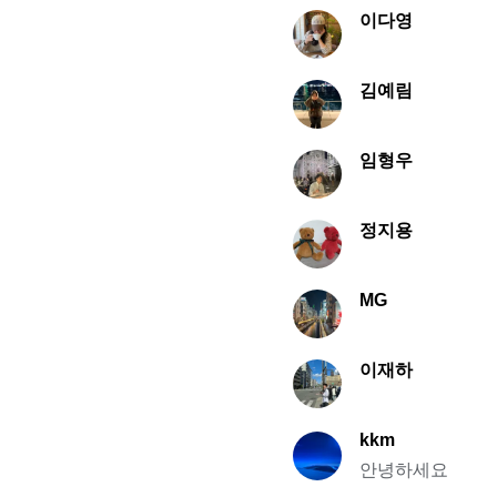
이다영
김예림
임형우
정지용
MG
이재하
kkm
안녕하세요