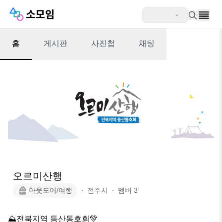
홈
게시판
사진첩
채팅
오르미산행
아웃도어/여행
∙
전주시
∙
멤버
3
⛰전북지역 등산동호회💚
